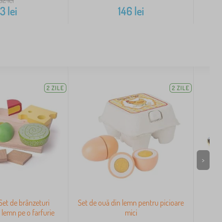
33
lei
146
lei
2 ZILE
2 ZILE
>
 Set de brânzeturi
Set de ouă din lemn pentru picioare
V
 lemn pe o farfurie
mici