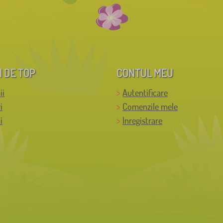
I DE TOP
CONTUL MEU
ii
Autentificare
i
Comenzile mele
i
Inregistrare