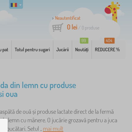
Neautentificat
0 lei
/
0
produse
99
404
u pat
Totul pentru sugari
Jucării
Noutăți
REDUCERE %
ada din lemn cu produse
si oua
aspătă de ouă și produse lactate direct de la fermă
e de lemn cu mânere. O jucărie grozavă pentru a juca
au bucătari. Setul ..
mai mult