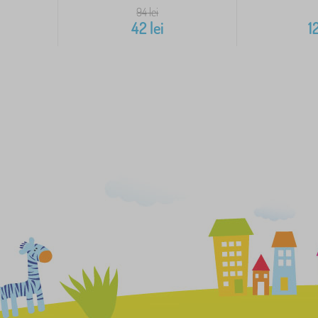
94
lei
42
lei
1