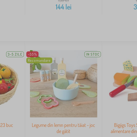
144
lei
3-5 ZILE
-55%
IN STOC
Recomandare
s 23 buc
Legume din lemn pentru tăiat - joc
Bigjigs Toys
de gătit
alimentare din