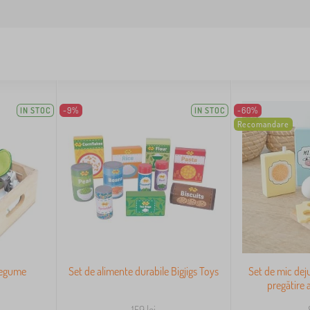
IN STOC
-9%
IN STOC
-60%
Recomandare
legume
Set de alimente durabile Bigjigs Toys
Set de mic dej
pregătire 
159
lei