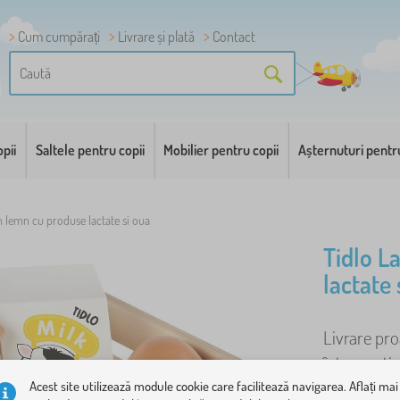
Cum cumpărați
Livrare și plată
Contact
pii
Saltele pentru copii
Mobilier pentru copii
Așternuturi pentr
n lemn cu produse lactate si oua
Tidlo L
lactate 
Livrare pro
într-o cuti
negustori s
Acest site utilizează module cookie care facilitează navigarea. Aflați mai