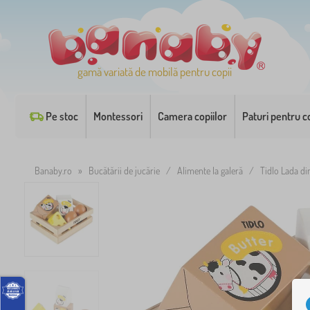
gamă variată de mobilă pentru copii
Pe stoc
Montessori
Camera copiilor
Paturi pentru co
Banaby.ro
»
Bucătării de jucărie
/
Alimente la galeră
/
Tidlo Lada di