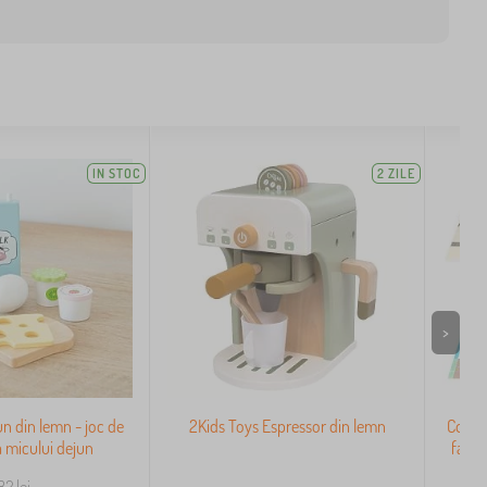
IN STOC
2 ZILE
>
un din lemn - joc de
2Kids Toys Espressor din lemn
Covora
a micului dejun
față-
82
lei