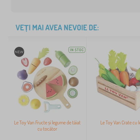
VEȚI MAI AVEA NEVOIE DE:
IN STOC
Le Toy Van Fructe și legume de tăiat
Le Toy Van Crate cu 
cu tocător