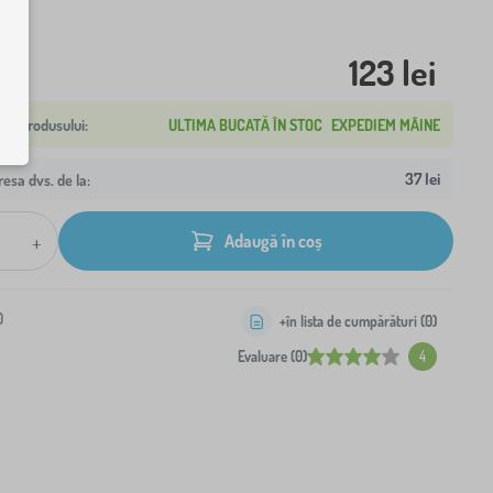
123 lei
ULTIMA BUCATĂ ÎN STOC
EXPEDIEM MÂINE
37 lei
resa dvs. de la:
+
Adaugă în coș
0
+în lista de cumpărături (
0
)
Evaluare (0)
4