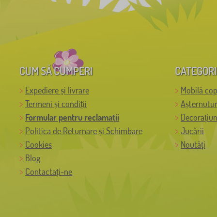
CUM SĂ CUMPERI
CATEGORI
Expediere și livrare
Mobilă cop
Termeni și condiții
Așternutur
Formular pentru reclamații
Decorațiun
Politica de Returnare și Schimbare
Jucării
Cookies
Noutăți
Blog
Contactați-ne