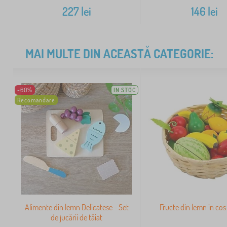
227
lei
146
lei
MAI MULTE DIN ACEASTĂ CATEGORIE:
-60%
IN STOC
Recomandare
Alimente din lemn Delicatese - Set
Fructe din lemn in co
de jucării de tăiat