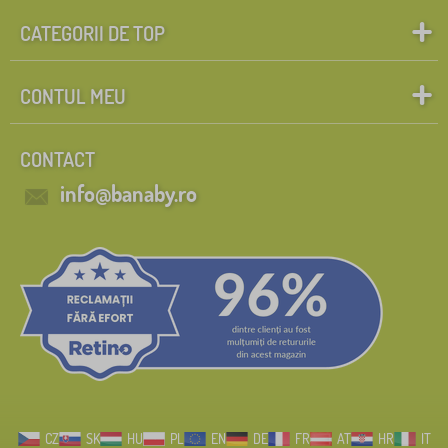
CATEGORII DE TOP
CONTUL MEU
CONTACT
info@banaby.ro
CZ
SK
HU
PL
EN
DE
FR
AT
HR
IT