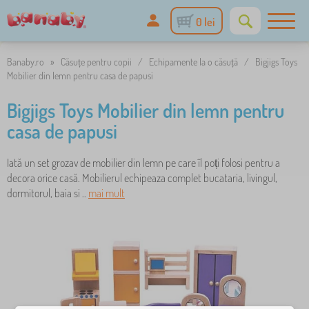
0 lei
Banaby.ro
»
Căsuțe pentru copii
/
Echipamente la o căsuță
/
Bigjigs Toys
Mobilier din lemn pentru casa de papusi
Bigjigs Toys Mobilier din lemn pentru
casa de papusi
Iată un set grozav de mobilier din lemn pe care îl poți folosi pentru a
decora orice casă. Mobilierul echipeaza complet bucataria, livingul,
dormitorul, baia si ..
mai mult