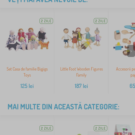
2 ZILE
2 ZILE
>
Set Casa de familie Bigjigs
Little Foot Wooden Figures
Accesorii p
Toys
Family
pa
125
lei
187
lei
6
MAI MULTE DIN ACEASTĂ CATEGORIE:
2 ZILE
2 ZILE