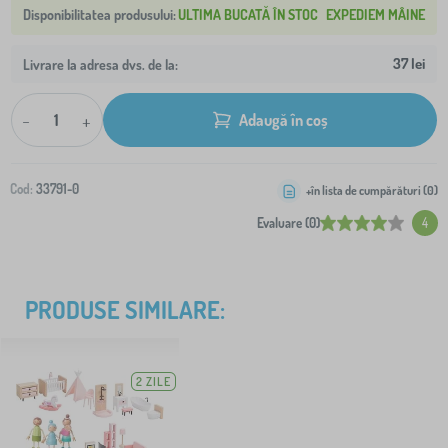
ULTIMA BUCATĂ ÎN STOC
EXPEDIEM MÂINE
37 lei
Livrare la adresa dvs. de la:
-
+
Adaugă în coș
Cod:
33791-0
+în lista de cumpărături (
0
)
Evaluare (0)
4
PRODUSE SIMILARE:
2 ZILE