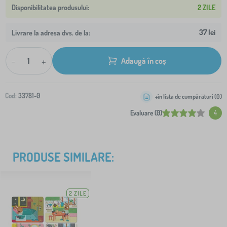
2 ZILE
37 lei
Livrare la adresa dvs. de la:
-
+
Adaugă în coș
Cod:
33781-0
+în lista de cumpărături (
0
)
Evaluare (0)
4
PRODUSE SIMILARE:
2 ZILE