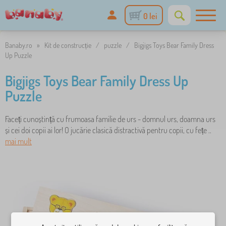
0 lei
Banaby.ro
»
Kit de construcție
/
puzzle
/
Bigjigs Toys Bear Family Dress
Up Puzzle
Bigjigs Toys Bear Family Dress Up
Puzzle
Faceți cunoștință cu frumoasa familie de urs - domnul urs, doamna urs
și cei doi copii ai lor! O jucărie clasică distractivă pentru copii, cu fețe ..
mai mult