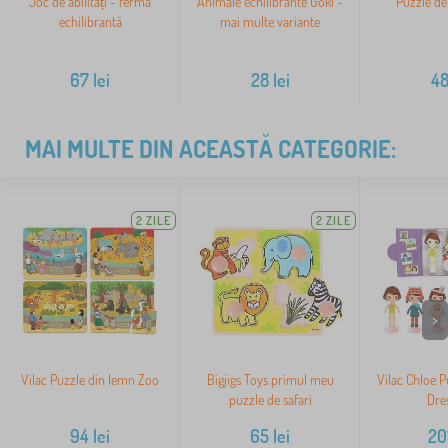
Joc de abilități - fermă
Animale echilibrante Goki -
Puzzle de
echilibrantă
mai multe variante
67
lei
28
lei
4
MAI MULTE DIN ACEASTĂ CATEGORIE:
2 ZILE
2 ZILE
>
Vilac Puzzle din lemn Zoo
Bigjigs Toys primul meu
Vilac Chloe P
puzzle de safari
Dre
94
lei
65
lei
20