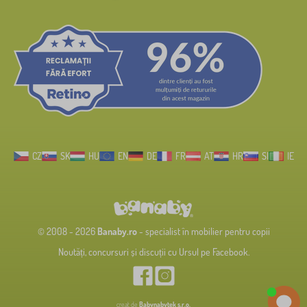
CZ
SK
HU
EN
DE
FR
AT
HR
SI
IE
© 2008 - 2026
Banaby.ro
- specialist în mobilier pentru copii
Noutăți, concursuri și discuții cu Ursul pe Facebook.
creat de
Babynabytek s.r.o.