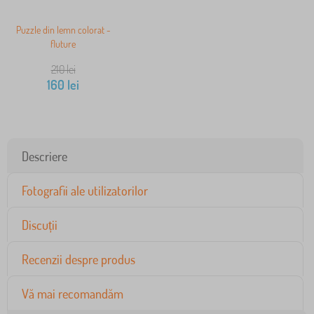
Puzzle din lemn colorat -
fluture
210
lei
160
lei
Descriere
Fotografii ale utilizatorilor
Discuții
Recenzii despre produs
Vă mai recomandăm