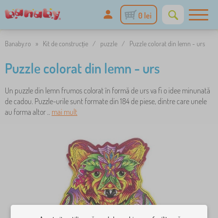
0 lei
Banaby.ro
»
Kit de construcție
/
puzzle
/
Puzzle colorat din lemn - urs
Puzzle colorat din lemn - urs
Un puzzle din lemn frumos colorat în formă de urs va fi o idee minunată
de cadou. Puzzle-urile sunt formate din 184 de piese, dintre care unele
au forma altor ..
mai mult