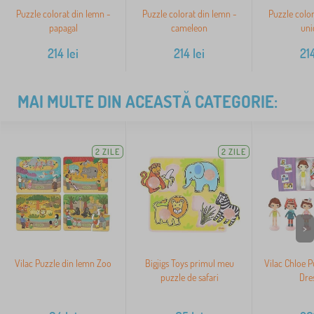
Puzzle colorat din lemn -
Puzzle colorat din lemn -
Puzzle color
papagal
cameleon
uni
214
lei
214
lei
21
MAI MULTE DIN ACEASTĂ CATEGORIE:
2 ZILE
2 ZILE
>
Vilac Puzzle din lemn Zoo
Bigjigs Toys primul meu
Vilac Chloe P
puzzle de safari
Dre