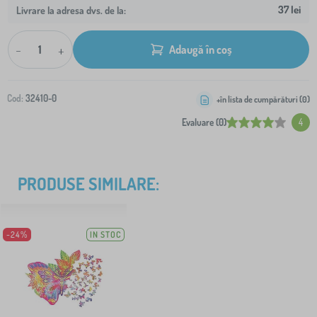
37 lei
Livrare la adresa dvs. de la:
-
+
Adaugă în coș
Cod:
32410-0
+în lista de cumpărături (
0
)
Evaluare (0)
4
PRODUSE SIMILARE:
-24%
IN STOC