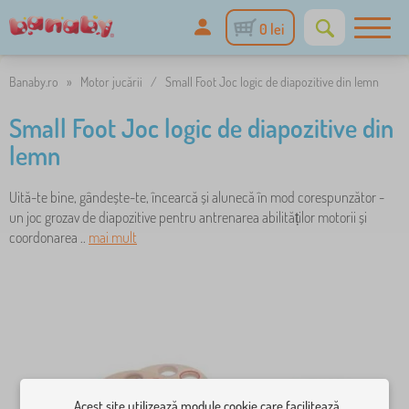
0 lei
Banaby.ro
»
Motor jucării
/
Small Foot Joc logic de diapozitive din lemn
Small Foot Joc logic de diapozitive din
lemn
Uită-te bine, gândește-te, încearcă și alunecă în mod corespunzător -
un joc grozav de diapozitive pentru antrenarea abilităților motorii și
coordonarea ..
mai mult
Acest site utilizează module cookie care facilitează