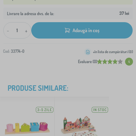
37 lei
Livrare la adresa dvs. de la:
-
+
Adaugă în coș
Cod:
33774-0
+în lista de cumpărături (
0
)
Evaluare (0)
4
PRODUSE SIMILARE:
3-5 ZILE
IN STOC