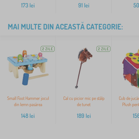
173
lei
91
lei
5
MAI MULTE DIN ACEASTĂ CATEGORIE:
2 ZILE
2 ZILE
>
Small Foot Hammer jocul
Cal cu picior mic pe stâlp
Cub de jucăr
din lemn pasărea
de tunet
Plush pent
148
lei
189
lei
15