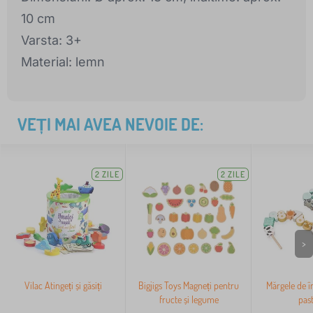
10 cm
Varsta: 3+
Material: lemn
VEȚI MAI AVEA NEVOIE DE:
2 ZILE
2 ZILE
>
Vilac Atingeți și găsiți
Bigjigs Toys Magneți pentru
Mărgele de î
fructe și legume
past