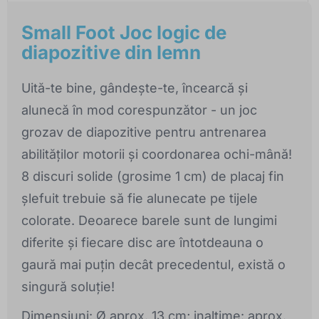
Small Foot Joc logic de
diapozitive din lemn
Uită-te bine, gândește-te, încearcă și
alunecă în mod corespunzător - un joc
grozav de diapozitive pentru antrenarea
abilităților motorii și coordonarea ochi-mână!
8 discuri solide (grosime 1 cm) de placaj fin
șlefuit trebuie să fie alunecate pe tijele
colorate. Deoarece barele sunt de lungimi
diferite și fiecare disc are întotdeauna o
gaură mai puțin decât precedentul, există o
singură soluție!
Dimensiuni: Ø aprox. 13 cm; inaltime: aprox.