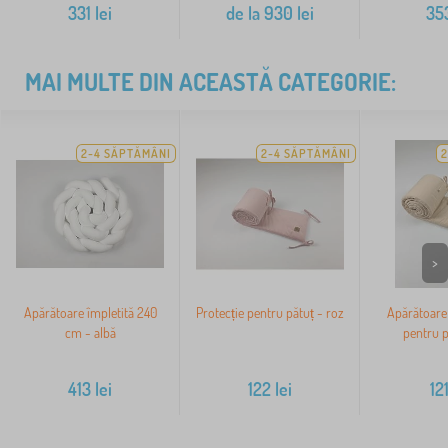
331
lei
de la
930
lei
35
MAI MULTE DIN ACEASTĂ CATEGORIE:
2-4 SĂPTĂMÂNI
2-4 SĂPTĂMÂNI
2
>
Apărătoare împletită 240
Protecție pentru pătuț - roz
Apărătoare 
cm - albă
pentru p
413
lei
122
lei
12