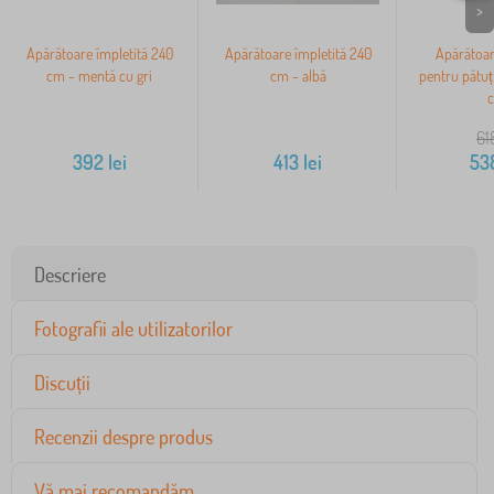
>
Apărătoare împletită 240
Apărătoare împletită 240
Apărătoar
cm - mentă cu gri
cm - albă
pentru pătuț
61
392
lei
413
lei
53
Descriere
Fotografii ale utilizatorilor
Discuții
Recenzii despre produs
Vă mai recomandăm