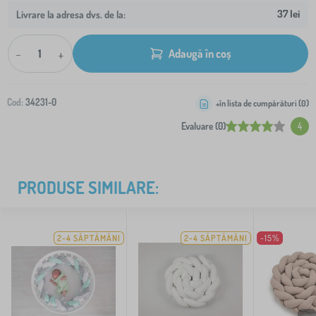
37 lei
Livrare la adresa dvs. de la:
-
+
Adaugă în coș
Cod:
34231-0
+în lista de cumpărături (
0
)
Evaluare (0)
4
PRODUSE SIMILARE:
2-4 SĂPTĂMÂNI
2-4 SĂPTĂMÂNI
-15%