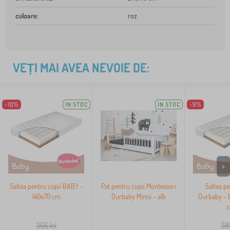
culoare
:
roz
VEȚI MAI AVEA NEVOIE DE:
-10%
IN STOC
IN STOC
-9%
>
Saltea pentru copii BABY -
Pat pentru copii Montessori
Saltea pe
140x70 cm
Ourbaby Minni - alb
Ourbaby - 
366
lei
38