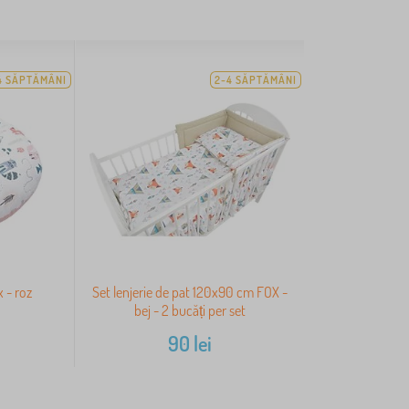
4 SĂPTĂMÂNI
2-4 SĂPTĂMÂNI
 - roz
Set lenjerie de pat 120x90 cm FOX -
bej - 2 bucăți per set
90
lei