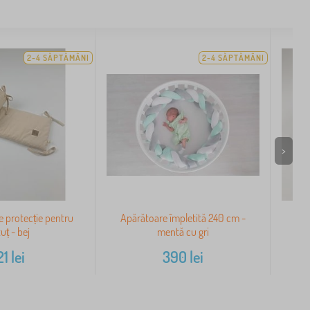
2-4 SĂPTĂMÂNI
2-4 SĂPTĂMÂNI
>
 protecție pentru
Apărătoare împletită 240 cm -
Pro
uț - bej
mentă cu gri
21
lei
390
lei