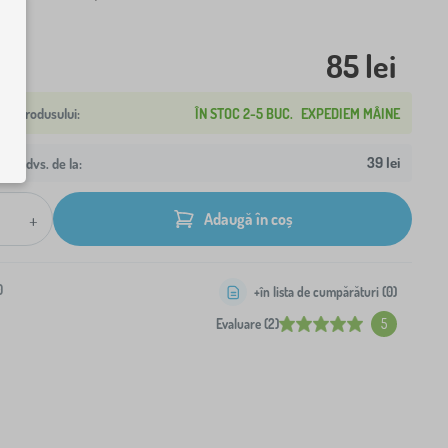
85 lei
ÎN STOC 2-5 BUC.
EXPEDIEM MÂINE
39 lei
resa dvs. de la:
+
Adaugă în coș
0
+în lista de cumpărături (
0
)
Evaluare (2)
5