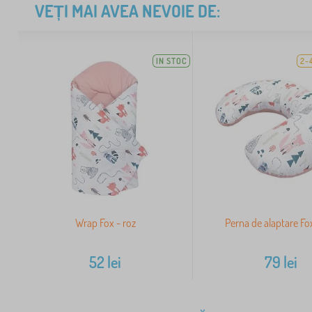
VEȚI MAI AVEA NEVOIE DE:
IN STOC
2-
Wrap Fox - roz
Perna de alaptare Fox
52
lei
79
lei