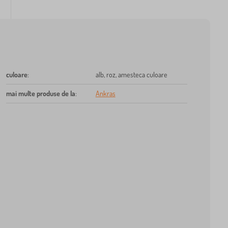
culoare
:
alb, roz, amesteca culoare
mai multe produse de la
:
Ankras