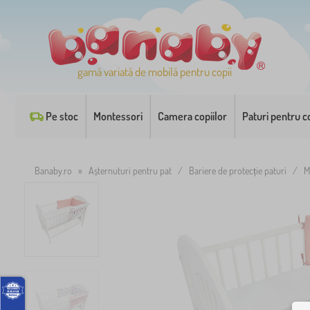
gamă variată de mobilă pentru copii
Pe stoc
Montessori
Camera copiilor
Paturi pentru co
Banaby.ro
»
Așternuturi pentru pat
/
Bariere de protecție paturi
/
M