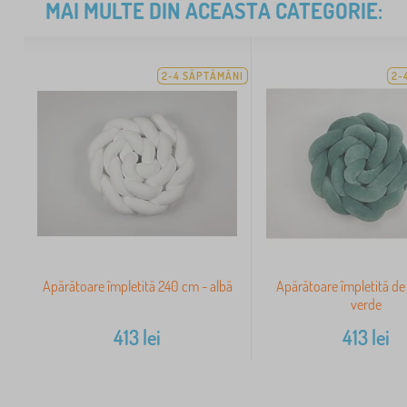
MAI MULTE DIN ACEASTĂ CATEGORIE:
2-4 SĂPTĂMÂNI
2-
Apărătoare împletită 240 cm - albă
Apărătoare împletită de
verde
413
lei
413
lei