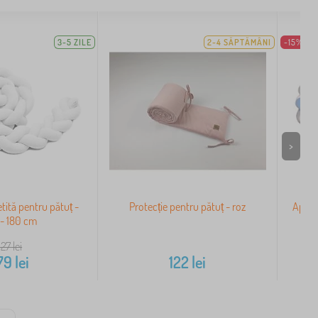
3-5 ZILE
2-4 SĂPTĂMÂNI
-15%
>
etită pentru pătuț -
Protecție pentru pătuț - roz
Apărăt
 - 180 cm
327
lei
79
lei
122
lei