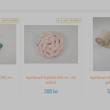
4 SĂPTĂMÂNI
2-4 SĂPTĂMÂNI
 240 cm -
Apărătoare împletită 240 cm - roz
Apărătoare de
prăfuit
păt
388
lei
1