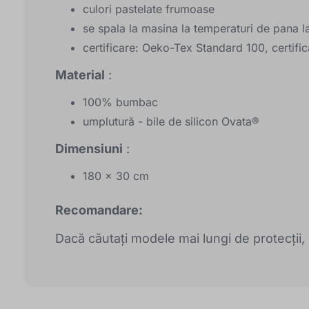
culori pastelate frumoase
se spala la masina la temperaturi de pana 
certificare: Oeko-Tex Standard 100, certifi
Material
:
100% bumbac
umplutură - bile de silicon Ovata®
Dimensiuni
:
180 x 30 cm
Recomandare:
Dacă căutați modele mai lungi de protecții,