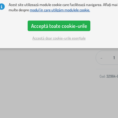
Acest site utilizează module cookie care facilitează navigarea. Aflați mai
multe despre
modul în care utilizăm modulele cookie.
Acceptă toate cookie-urile
Acceptă doar cookie-urile esențiale
Livrare la ad
-
Cod:
32964-