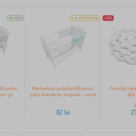
IN STOC
2-4 SĂPTĂMÂNI
-15%
180 pentru
Mantinela de protectie 180 pentru
Protecție împl
re - gri
patut Animale de companie - menta
albă
82
lei
2