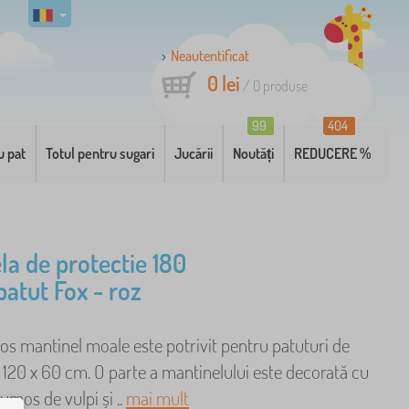
Neautentificat
0 lei
/
0
produse
99
404
u pat
Totul pentru sugari
Jucării
Noutăți
REDUCERE %
la de protectie 180
patut Fox - roz
s mantinel moale este potrivit pentru patuturi de
120 x 60 cm. O parte a mantinelului este decorată cu
umos de vulpi și ..
mai mult