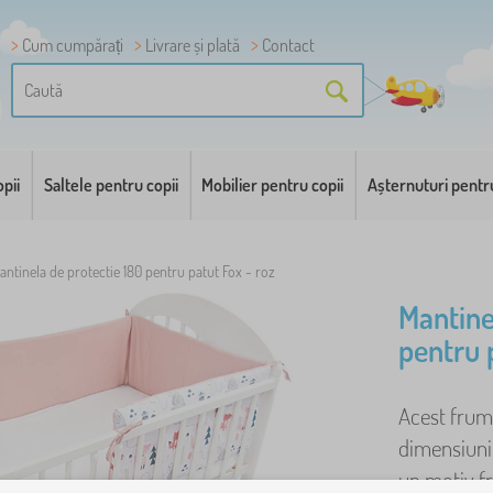
Cum cumpărați
Livrare și plată
Contact
pii
Saltele pentru copii
Mobilier pentru copii
Așternuturi pentr
antinela de protectie 180 pentru patut Fox - roz
Mantine
pentru 
Acest frumo
dimensiuni 
un motiv fr