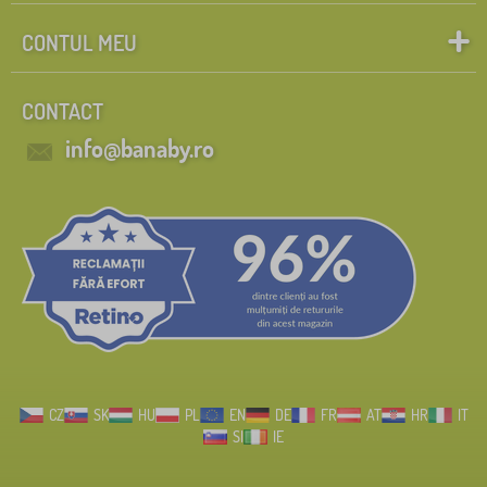
CONTUL MEU
CONTACT
info@banaby.ro
CZ
SK
HU
PL
EN
DE
FR
AT
HR
IT
SI
IE