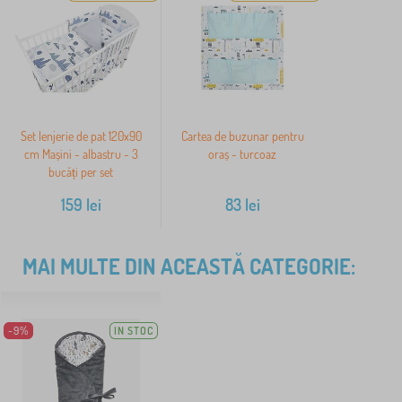
Set lenjerie de pat 120x90
Cartea de buzunar pentru
cm Mașini - albastru - 3
oraș - turcoaz
bucăți per set
159
lei
83
lei
MAI MULTE DIN ACEASTĂ CATEGORIE:
-9%
IN STOC