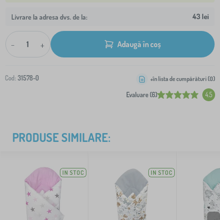
43 lei
Livrare la adresa dvs. de la:
-
+
Adaugă în coș
Cod:
31578-0
+în lista de cumpărături (
0
)
Evaluare (6)
4.5
PRODUSE SIMILARE:
IN STOC
IN STOC