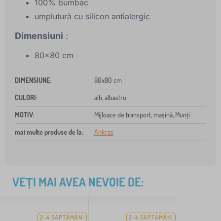
100% bumbac
umplutură cu silicon antialergic
Dimensiuni
:
80x80 cm
DIMENSIUNE
:
80x80 cm
CULORI
:
alb, albastru
MOTIV
:
Mijloace de transport, mașină, Munți
mai multe produse de la
:
Ankras
VEȚI MAI AVEA NEVOIE DE:
2-4 SĂPTĂMÂNI
2-4 SĂPTĂMÂNI