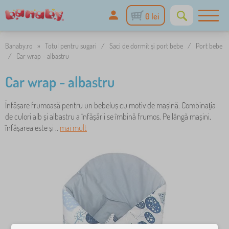
0 lei
Banaby.ro
»
Totul pentru sugari
/
Saci de dormit și port bebe
/
Port bebe
/
Car wrap - albastru
Car wrap - albastru
Înfășare frumoasă pentru un bebeluș cu motiv de mașină. Combinația
de culori alb și albastru a înfășării se îmbină frumos. Pe lângă mașini,
înfășarea este și ..
mai mult