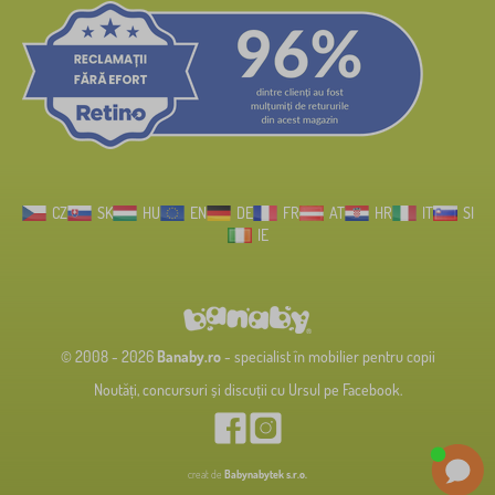
CZ
SK
HU
EN
DE
FR
AT
HR
IT
SI
IE
© 2008 - 2026
Banaby.ro
- specialist în mobilier pentru copii
Noutăți, concursuri și discuții cu Ursul pe Facebook.
creat de
Babynabytek s.r.o.