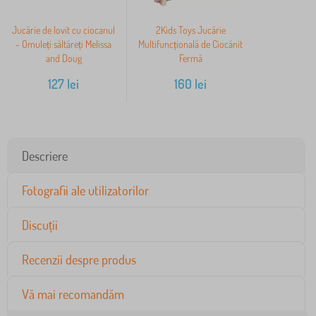
Jucărie de lovit cu ciocanul
2Kids Toys Jucărie
- Omuleți săltăreți Melissa
Multifuncțională de Ciocănit
and Doug
Fermă
127
lei
160
lei
Descriere
Fotografii ale utilizatorilor
Discuții
Recenzii despre produs
Vă mai recomandăm