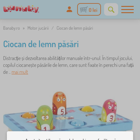
0 lei
Banaby.ro
»
Motor jucării
/
Ciocan de lemn păsări
Ciocan de lemn păsări
Distracție și dezvoltarea abilităților manuale într-unul. În timpul jocului,
copilul ciocanește păsările de lemn, care sunt fixate în perechi una față
de ..
mai mult