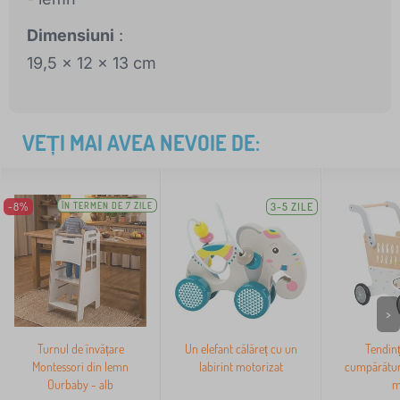
Dimensiuni
:
19,5 x 12 x 13 cm
VEȚI MAI AVEA NEVOIE DE:
-8%
ÎN TERMEN DE 7 ZILE
3-5 ZILE
>
Turnul de învățare
Un elefant călăreț cu un
Tendinț
Montessori din lemn
labirint motorizat
cumpărături
Ourbaby - alb
m