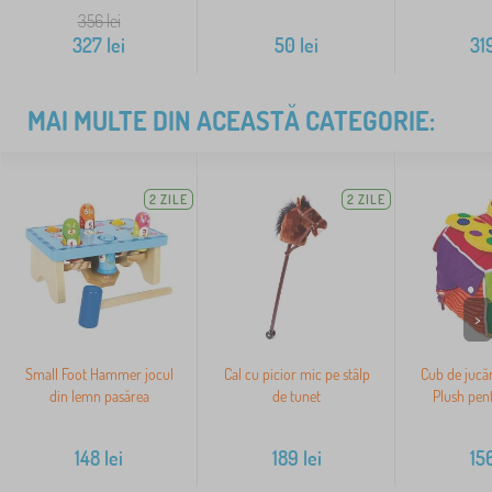
356
lei
327
lei
50
lei
31
MAI MULTE DIN ACEASTĂ CATEGORIE:
2 ZILE
2 ZILE
>
Small Foot Hammer jocul
Cal cu picior mic pe stâlp
Cub de jucăr
din lemn pasărea
de tunet
Plush pent
148
lei
189
lei
15