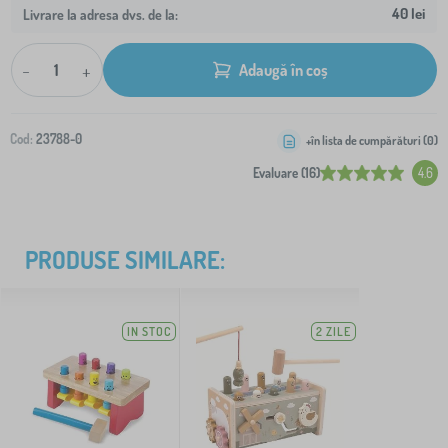
40 lei
Livrare la adresa dvs. de la:
-
+
Adaugă în coș
Cod:
23788-0
+în lista de cumpărături (
0
)
Evaluare (16)
4.6
PRODUSE SIMILARE:
IN STOC
2 ZILE