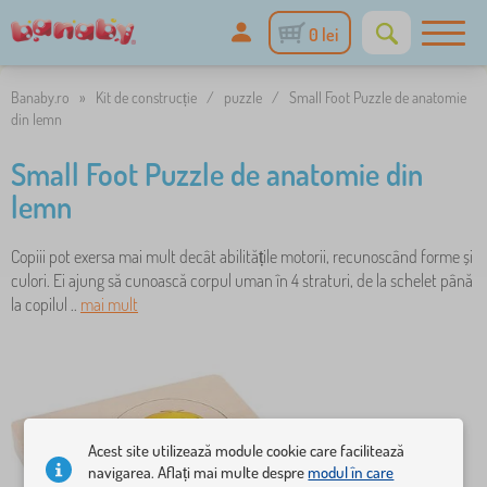
0 lei
Banaby.ro
»
Kit de construcție
/
puzzle
/
Small Foot Puzzle de anatomie
din lemn
Small Foot Puzzle de anatomie din
lemn
Copiii pot exersa mai mult decât abilitățile motorii, recunoscând forme și
culori. Ei ajung să cunoască corpul uman în 4 straturi, de la schelet până
la copilul ..
mai mult
Acest site utilizează module cookie care facilitează
navigarea. Aflați mai multe despre
modul în care