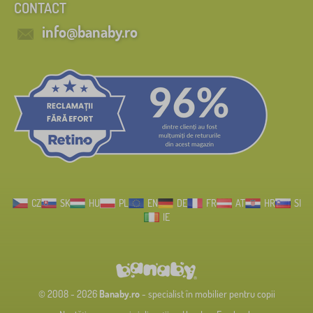
CONTACT
info@banaby.ro
CZ
SK
HU
PL
EN
DE
FR
AT
HR
SI
IE
© 2008 - 2026
Banaby.ro
- specialist în mobilier pentru copii