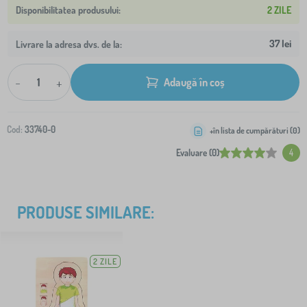
2 ZILE
37 lei
Livrare la adresa dvs. de la:
-
+
Adaugă în coș
Cod:
33740-0
+în lista de cumpărături (
0
)
Evaluare (0)
4
PRODUSE SIMILARE:
2 ZILE