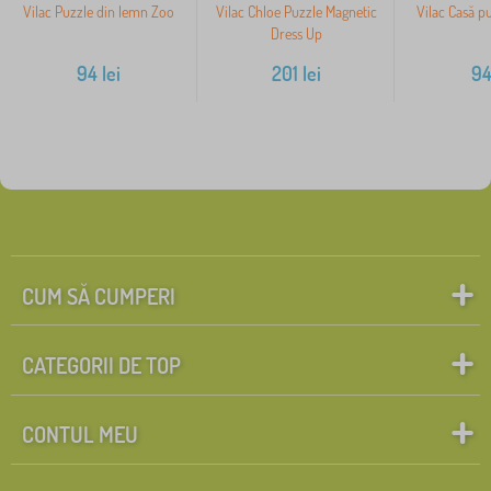
Vilac Puzzle din lemn Zoo
Vilac Chloe Puzzle Magnetic
Vilac Casă p
Dress Up
94
lei
201
lei
9
CUM SĂ CUMPERI
CATEGORII DE TOP
CONTUL MEU