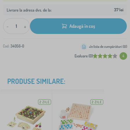
37 lei
Livrare la adresa dvs. de la:
-
+
Adaugă în coș
Cod:
34056-0
+în lista de cumpărături (
0
)
Evaluare (0)
4
PRODUSE SIMILARE:
2 ZILE
2 ZILE