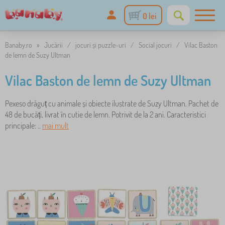
0 lei
Banaby.ro
»
Jucării
/
jocuri și puzzle-uri
/
Social jocuri
/
Vilac Baston
de lemn de Suzy Ultman
Vilac Baston de lemn de Suzy Ultman
Pexeso drăguț cu animale și obiecte ilustrate de Suzy Ultman. Pachet de
48 de bucăți, livrat în cutie de lemn. Potrivit de la 2 ani. Caracteristici
principale: ..
mai mult