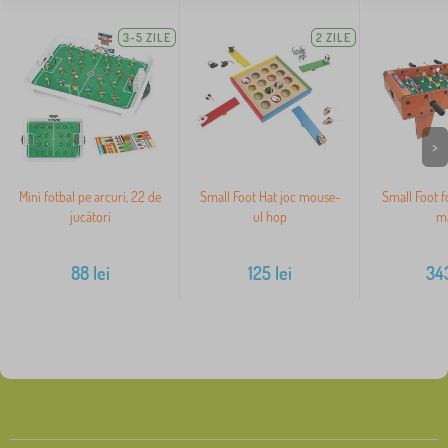
3-5 ZILE
2 ZILE
>
Mini fotbal pe arcuri, 22 de
Small Foot Hat joc mouse-
Small Foot f
jucători
ul hop
m
88
lei
125
lei
34