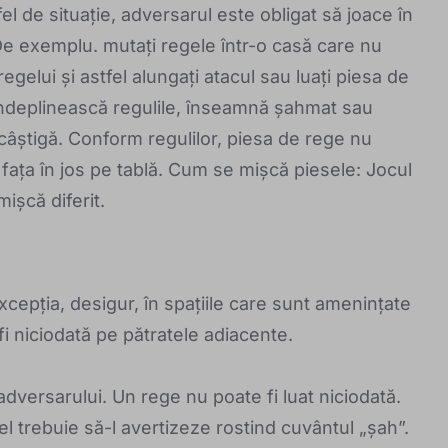
 de situație, adversarul este obligat să joace în
De exemplu. mutați regele într-o casă care nu
regelui și astfel alungați atacul sau luați piesa de
îndeplinească regulile, înseamnă șahmat sau
 câștigă. Conform regulilor, piesa de rege nu
 fața în jos pe tablă. Cum se mișcă piesele: Jocul
ișcă diferit.
xcepția, desigur, în spațiile care sunt amenințate
fi niciodată pe pătratele adiacente.
dversarului. Un rege nu poate fi luat niciodată.
l trebuie să-l avertizeze rostind cuvântul „șah”.