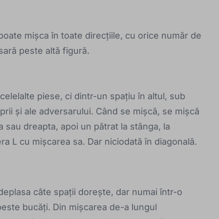
oate mișca în toate direcțiile, cu orice număr de
sară peste altă figură.
celelalte piese, ci dintr-un spațiu în altul, sub
oprii și ale adversarului. Când se mișcă, se mișcă
a sau dreapta, apoi un pătrat la stânga, la
tera L cu mișcarea sa. Dar niciodată în diagonală.
 deplasa câte spații dorește, dar numai într-o
 peste bucăți. Din mișcarea de-a lungul