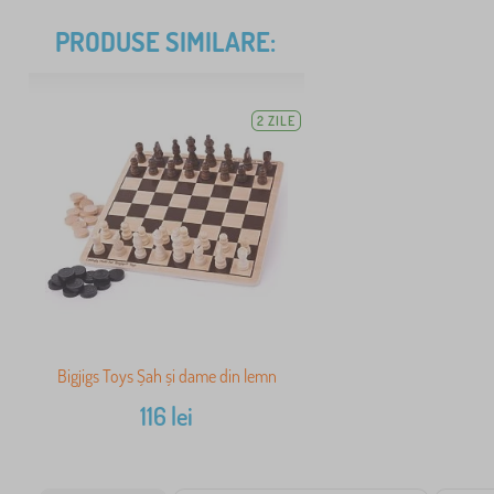
PRODUSE SIMILARE:
2 ZILE
Bigjigs Toys Șah și dame din lemn
116
lei