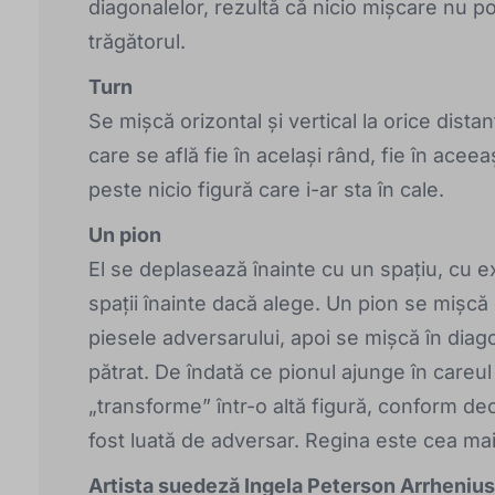
diagonalelor, rezultă că nicio mișcare nu p
trăgătorul.
Turn
Se mișcă orizontal și vertical la orice dista
care se află fie în același rând, fie în acee
peste nicio figură care i-ar sta în cale.
Un pion
El se deplasează înainte cu un spațiu, cu 
spații înainte dacă alege. Un pion se mișcă 
piesele adversarului, apoi se mișcă în dia
pătrat. De îndată ce pionul ajunge în careul
„transforme” într-o altă figură, conform deci
fost luată de adversar. Regina este cea mai
Artista suedeză Ingela Peterson Arrhenius