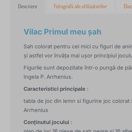
Descriere
Fotografii ale utilizatorilor
Disc
Vilac Primul meu șah
Sah colorat pentru cei mici cu figuri de ani
și astfel vor învăța mai ușor principiul joculu
Figurile sunt depozitate într-o pungă de pâ
Ingela P. Arrhenius.
Caracteristici principale
:
tabla de joc din lemn si figurine joc colorat
Arrhenius
Conținutul jocului
:
plan de joc 16 piese de șah negre și 16 alb