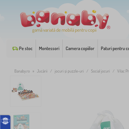
gamă variată de mobilă pentru copii
Pe stoc
Montessori
Camera copiilor
Paturi pentru co
Banaby.ro
»
Jucării
/
jocuri și puzzle-uri
/
Social jocuri
/
Vilac P