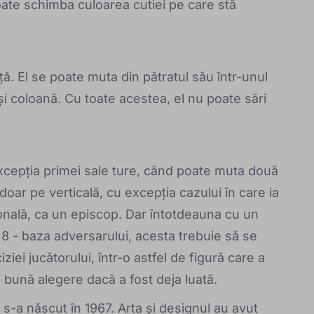
oate schimba culoarea cutiei pe care stă
nță. El se poate muta din pătratul său într-unul
ași coloană. Cu toate acestea, el nu poate sări
excepția primei sale ture, când poate muta două
doar pe verticală, cu excepția cazului în care ia
gonală, ca un episcop. Dar întotdeauna cu un
 8 - baza adversarului, acesta trebuie să se
ziei jucătorului, într-o astfel de figură care a
 bună alegere dacă a fost deja luată.
s-a născut în 1967. Arta și designul au avut