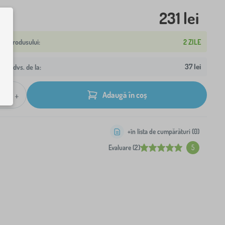
231 lei
2 ZILE
37 lei
resa dvs. de la:
+
Adaugă în coș
+în lista de cumpărături (
0
)
Evaluare (2)
5