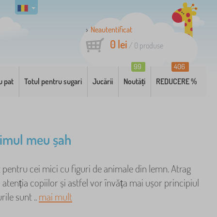
Neautentificat
0 lei
/
0
produse
99
406
u pat
Totul pentru sugari
Jucării
Noutăți
REDUCERE %
rimul meu șah
 pentru cei mici cu figuri de animale din lemn. Atrag
 atenția copiilor și astfel vor învăța mai ușor principiul
urile sunt ..
mai mult