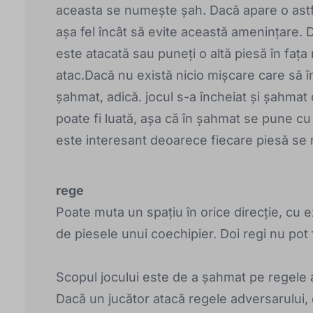
aceasta se numește șah. Dacă apare o astfel
așa fel încât să evite această amenințare. 
este atacată sau puneți o altă piesă în fața 
atac.Dacă nu există nicio mișcare care să 
șahmat, adică. jocul s-a încheiat și șahmat
poate fi luată, așa că în șahmat se pune cu
este interesant deoarece fiecare piesă se m
rege
Poate muta un spațiu în orice direcție, cu e
de piesele unui coechipier. Doi regi nu pot 
Scopul jocului este de a șahmat pe regele a
Dacă un jucător atacă regele adversarului, e