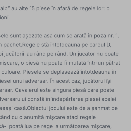
lb” au alte 15 piese în afară de regele lor: o
ioni.
esele sunt așezate așa cum se arată în poza nr. 1,
 din pachet.Regele stă întotdeauna pe careul D,
oi jucătorii iau rând pe rând. Un jucător nu poate
mișcare, o piesă nu poate fi mutată într-un pătrat
i culoare. Piesele se deplasează întotdeauna în
esei unui adversar. În acest caz, jucătorul își
ersar. Cavalerul este singura piesă care poate
dversarului constă în îndepărtarea piesei acelei
ceeași casă.Obiectul jocului este de a șahmat pe
când cu o anumită mișcare ataci regele
 să-l poată lua pe rege la următoarea mișcare,