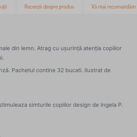
uții
Recenzii despre produs
Vă mai recomandăm
male din lemn. Atrag cu ușurință atenția copiilor
i.
nză. Pachetul contine 32 bucati. Ilustrat de
 stimuleaza simturile copiilor design de Ingela P.
e