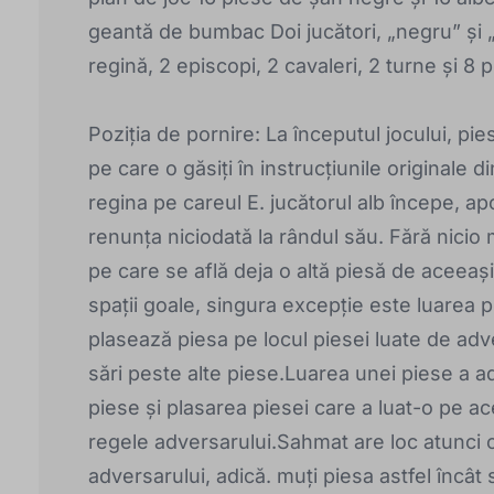
geantă de bumbac Doi jucători, „negru” și „a
regină, 2 episcopi, 2 cavaleri, 2 turne și 8 p
Poziția de pornire: La începutul jocului, pi
pe care o găsiți în instrucțiunile originale
regina pe careul E. jucătorul alb începe, ap
renunța niciodată la rândul său. Fără nicio 
pe care se află deja o altă piesă de aceeaș
spații goale, singura excepție este luarea pi
plasează piesa pe locul piesei luate de adv
sări peste alte piese.Luarea unei piese a a
piese și plasarea piesei care a luat-o pe a
regele adversarului.Sahmat are loc atunci 
adversarului, adică. muți piesa astfel încât