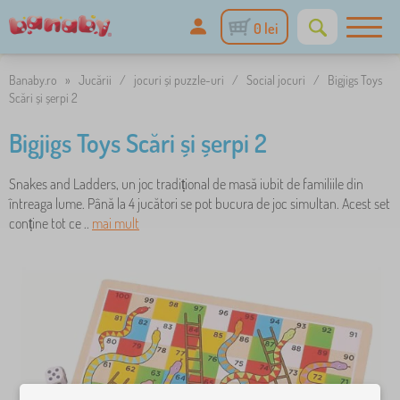
0 lei
Banaby.ro
»
Jucării
/
jocuri și puzzle-uri
/
Social jocuri
/
Bigjigs Toys
Scări și șerpi 2
Bigjigs Toys Scări și șerpi 2
Snakes and Ladders, un joc tradițional de masă iubit de familiile din
întreaga lume. Până la 4 jucători se pot bucura de joc simultan. Acest set
conține tot ce ..
mai mult