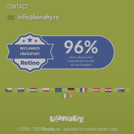
CONTACT
info@banaby.ro
CZ
SK
HU
PL
EN
DE
FR
AT
HR
SI
IE
© 2008 - 2026
Banaby.ro
- specialist în mobilier pentru copii