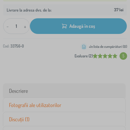
37 lei
Livrare la adresa dvs. de la:
-
+
Adaugă în coș
Cod:
33756-0
+în lista de cumpărături (
0
)
Evaluare (2)
5
Descriere
Fotografii ale utilizatorilor
Discuții (1)