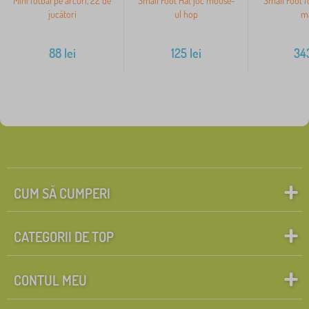
Mini fotbal pe arcuri, 22 de
Small Foot Hat joc mouse-
Small Foot f
jucători
ul hop
m
88
lei
125
lei
34
CUM SĂ CUMPERI
CATEGORII DE TOP
CONTUL MEU