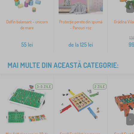
>
Delfin balansant - unicorn
Protecție perete din spumă
Grădina Vila
de mare
- Panouri roz
13
55
lei
de la
125
lei
9
MAI MULTE DIN ACEASTĂ CATEGORIE:
3-5 ZILE
2 ZILE
>