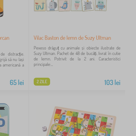
orcan
Vilac Baston de lemn de Suzy Ultman
Pexeso drăguț cu animale și obiecte ilustrate de
Suzy Ultman. Pachet de 48 de bucăți, livrat în cutie
e distracție.
de lemn. Potrivit de la 2 ani. Caracteristici
rijă să nu lași
principale:...
a americană a
65
lei
103
lei
2 ZILE