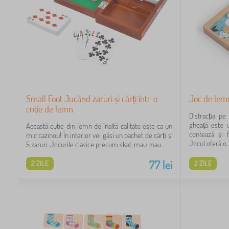
Small Foot Jucând zaruri și cărți într-o
Joc de lem
cutie de lemn
Distracția p
gheață este 
Această cutie din lemn de înaltă calitate este ca un
contează și 
mic cazinou! În interior vei găsi un pachet de cărți și
Jocul oferă o..
5 zaruri. Jocurile clasice precum skat, mau mau...
77
lei
2 ZILE
2 ZILE