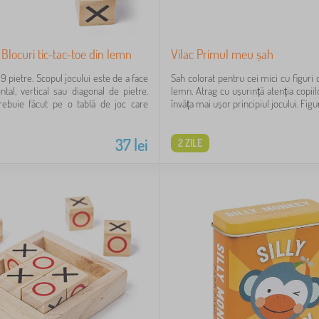
 Blocuri tic-tac-toe din lemn
Vilac Primul meu șah
9 pietre. Scopul jocului este de a face
Sah colorat pentru cei mici cu figuri
ntal, vertical sau diagonal de pietre.
lemn. Atrag cu ușurință atenția copiilo
rebuie făcut pe o tablă de joc care
învăța mai ușor principiul jocului. Figuri
37
lei
2 ZILE