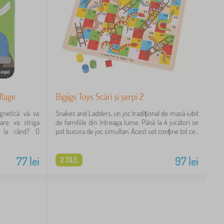
llage
Bigjigs Toys Scări și șerpi 2
gnetică vă va
Snakes and Ladders, un joc tradițional de masă iubit
care va striga
de familiile din întreaga lume. Până la 4 jucători se
e la rând? O
pot bucura de joc simultan. Acest set conține tot ce...
77
lei
97
lei
2 ZILE