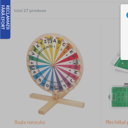
total
27
produse
ei
Roata norocului
Mini fotbal 