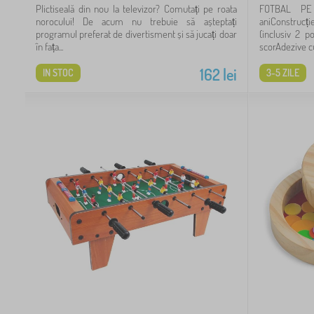
Plictiseală din nou la televizor? Comutați pe roata
FOTBAL PE
norocului! De acum nu trebuie să așteptați
aniConstrucț
programul preferat de divertisment și să jucați doar
(inclusiv 2 p
în fața...
scorAdezive cu
162
lei
IN STOC
3-5 ZILE