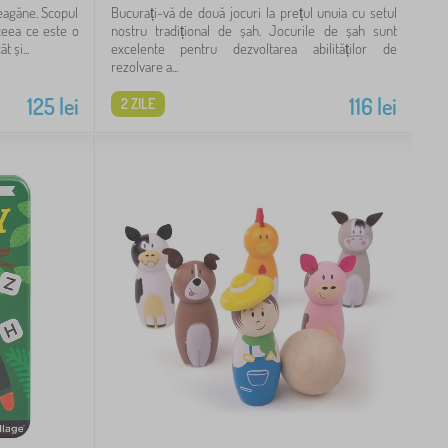
 leagăne. Scopul
Bucurați-vă de două jocuri la prețul unuia cu setul
 ceea ce este o
nostru tradițional de șah. Jocurile de șah sunt
 și...
excelente pentru dezvoltarea abilităților de
rezolvare a...
125
lei
116
lei
2 ZILE