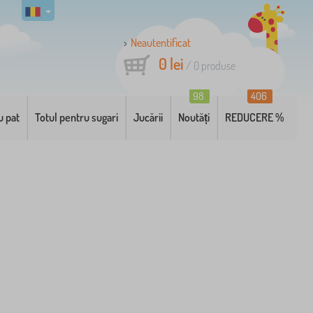
Neautentificat
0 lei
/
0
produse
98
406
u pat
Totul pentru sugari
Jucării
Noutăți
REDUCERE %