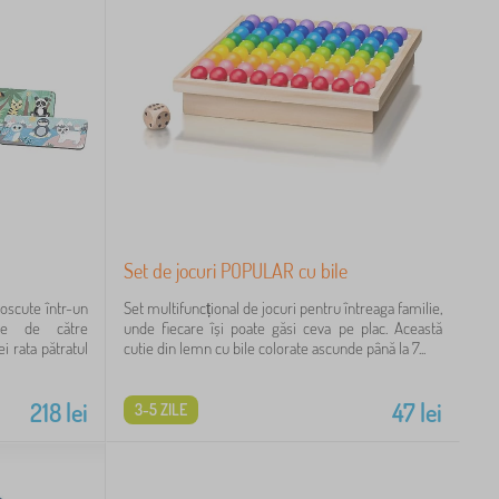
Set de jocuri POPULAR cu bile
noscute într-un
Set multifuncțional de jocuri pentru întreaga familie,
le de către
unde fiecare își poate găsi ceva pe plac. Această
i rata pătratul
cutie din lemn cu bile colorate ascunde până la 7...
218
lei
47
lei
3-5 ZILE