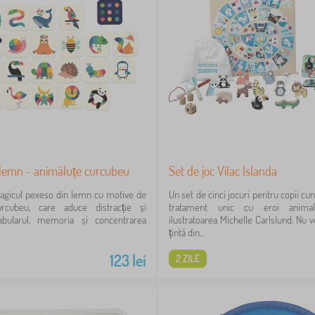
 lemn - animăluțe curcubeu
Set de joc Vilac Islanda
agicul pexeso din lemn cu motive de
Un set de cinci jocuri pentru copii cu
rcubeu, care aduce distracție și
tratament unic cu eroi anima
abularul, memoria și concentrarea
ilustratoarea Michelle Carlslund. Nu ve
țintă din...
123
lei
2 ZILE