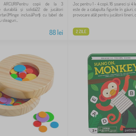
 ARCURIPentru copii de la 3
Joc pentru 1 - 4 copii. 16 șoareci și 4
ie durabilă și solidă22 de jucători
este de a catapulta figurile în găuri,
ortari)Minge inclusăPorți cu tabel de
provocare atât pentru jucătorii tineri, cât
 steaguri...
88
lei
2 ZILE