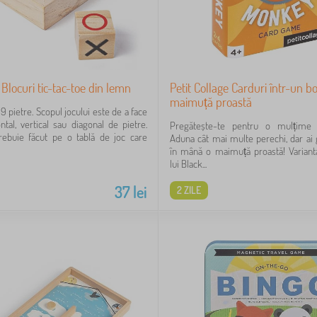
 Blocuri tic-tac-toe din lemn
Petit Collage Carduri într-un b
maimuță proastă
9 pietre. Scopul jocului este de a face
ntal, vertical sau diagonal de pietre.
Pregătește-te pentru o mulțime d
rebuie făcut pe o tablă de joc care
Aduna cât mai multe perechi, dar ai g
în mână o maimuță proastă! Variant
lui Black...
37
lei
2 ZILE