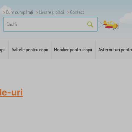
Cum cumpărați
Livrare și plată
Contact
pii
Saltele pentru copii
Mobilier pentru copii
Așternuturi pentr
le-uri