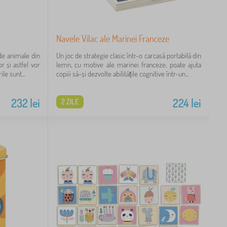
Navele Vilac ale Marinei Franceze
 de animale din
Un joc de strategie clasic într-o carcasă portabilă din
r și astfel vor
lemn, cu motive ale marinei franceze, poate ajuta
le sunt...
copiii să-și dezvolte abilitățile cognitive într-un...
232
lei
224
lei
2 ZILE