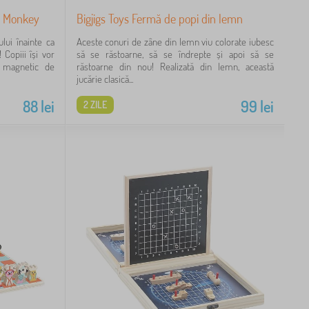
it Monkey
Bigjigs Toys Fermă de popi din lemn
ului înainte ca
Aceste conuri de zâne din lemn viu colorate iubesc
Copiii își vor
să se răstoarne, să se îndrepte și apoi să se
c magnetic de
răstoarne din nou! Realizată din lemn, această
jucărie clasică...
88
lei
99
lei
2 ZILE