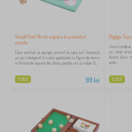
Small Foot Nu te supăra în pasteluri,
Bigjigs Toys
omule
Jocul conține 
un rând orizo
Care animal va ajunge primul la casa lui? Încearcă
Acest lucru t
un joc inteligent în culori pastelate cu figuri de lemn
este...
în formă de iepure de câmp, panda, urs și vulpe. O...
99
lei
2 ZILE
2 ZILE