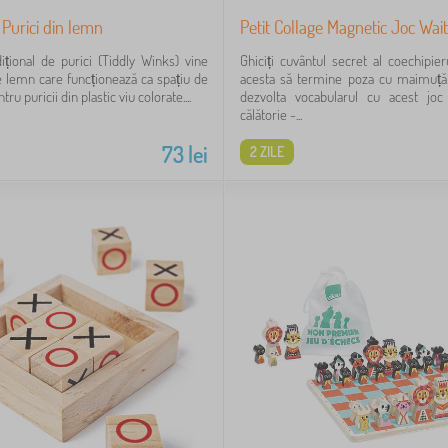
 Purici din lemn
Petit Collage Magnetic Joc Wa
dițional de purici (Tiddly Winks) vine
Ghiciți cuvântul secret al coechipier
de lemn care funcționează ca spațiu de
acesta să termine poza cu maimuță! 
ru puricii din plastic viu colorate....
dezvolta vocabularul cu acest jo
călătorie -...
73
lei
2 ZILE