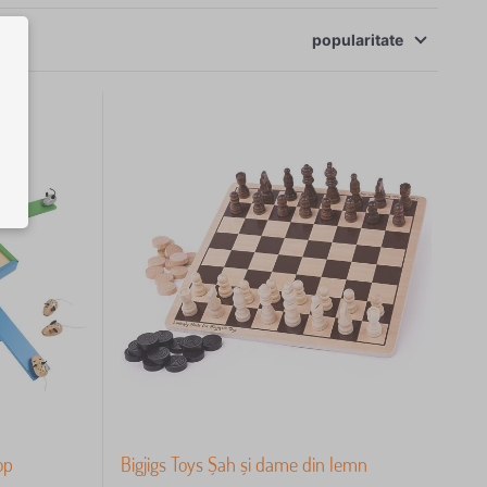
popularitate
op
Bigjigs Toys Șah și dame din lemn