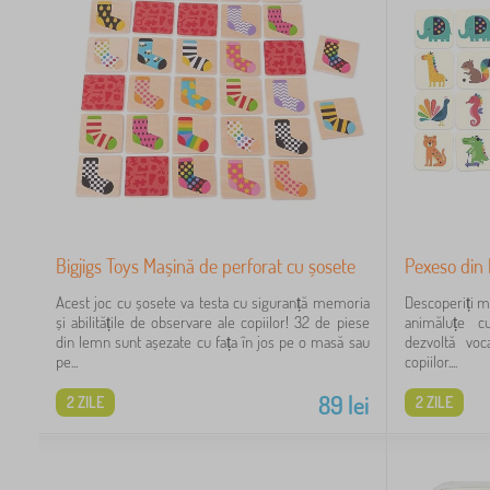
Bigjigs Toys Mașină de perforat cu șosete
Pexeso din
Acest joc cu șosete va testa cu siguranță memoria
Descoperiți m
și abilitățile de observare ale copiilor! 32 de piese
animăluțe cu
din lemn sunt așezate cu fața în jos pe o masă sau
dezvoltă voc
pe...
copiilor....
89
lei
2 ZILE
2 ZILE