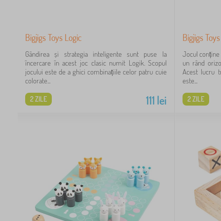
Bigjigs Toys Logic
Bigjigs Toys
Gândirea și strategia inteligente sunt puse la
Jocul conține 
încercare în acest joc clasic numit Logik. Scopul
un rând orizo
jocului este de a ghici combinațiile celor patru cuie
Acest lucru t
colorate...
este...
111
lei
2 ZILE
2 ZILE