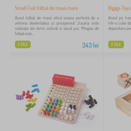
Small Foot fotbal de masă mare
Bigjigs Toys
Acest fotbal de masă oferă ocazia perfectă de a
Acest joc tra
antrena dexteritatea și priceperea! Jucaria este
într-o cutie 
realizata din lemn colorat si lacuit pur. Mingea de
depozitare pent
fotbal este...
343
lei
2 ZILE
2 ZILE