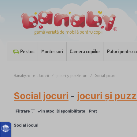
gamă variată de mobilă pentru copii
Pe stoc
Montessori
Camera copiilor
Paturi pentru co
Banaby.ro
»
Jucării
/
jocuri și puzzle-uri
/
Social jocuri
Social jocuri
-
jocuri și puzz
✓
Filtrare
in stoc
Disponibilitate
Preț
×
Social jocuri