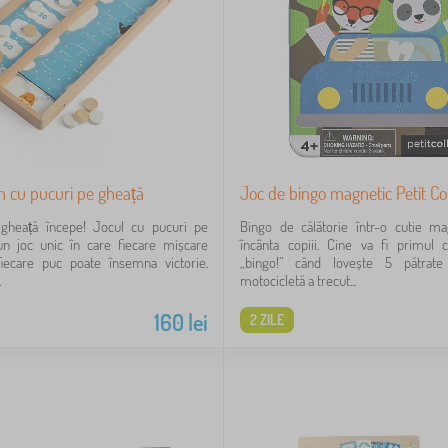
n cu pucuri pe gheață
Joc de bingo magnetic Petit Co
e gheață începe! Jocul cu pucuri pe
Bingo de călătorie într-o cutie ma
un joc unic în care fiecare mișcare
încânta copiii. Cine va fi primul 
fiecare puc poate însemna victorie.
„bingo!” când lovește 5 pătrat
.
motocicletă a trecut...
160
lei
2 ZILE