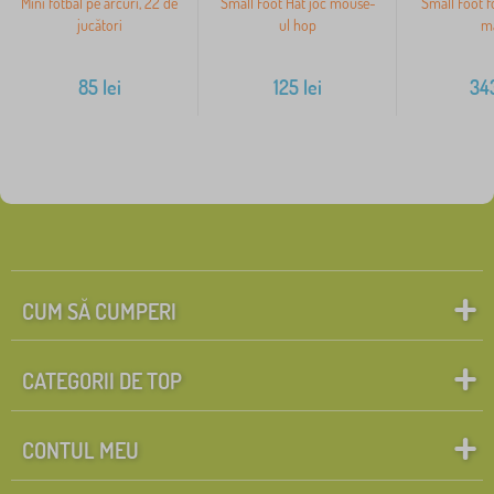
Mini fotbal pe arcuri, 22 de
Small Foot Hat joc mouse-
Small Foot f
jucători
ul hop
m
85
lei
125
lei
34
CUM SĂ CUMPERI
CATEGORII DE TOP
CONTUL MEU