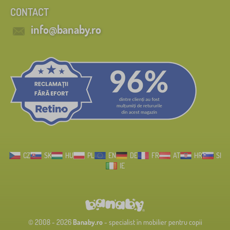
CONTACT
info@banaby.ro
CZ
SK
HU
PL
EN
DE
FR
AT
HR
SI
IE
© 2008 - 2026
Banaby.ro
- specialist în mobilier pentru copii