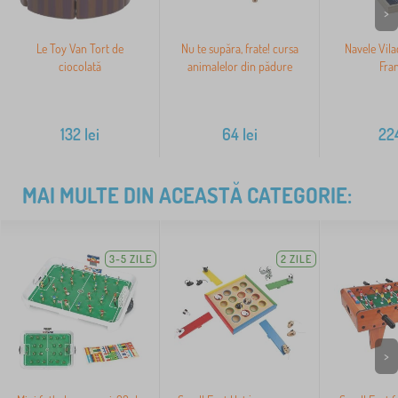
>
Le Toy Van Tort de
Nu te supăra, frate! cursa
Navele Vila
ciocolată
animalelor din pădure
Fra
132
lei
64
lei
22
MAI MULTE DIN ACEASTĂ CATEGORIE:
3-5 ZILE
2 ZILE
>