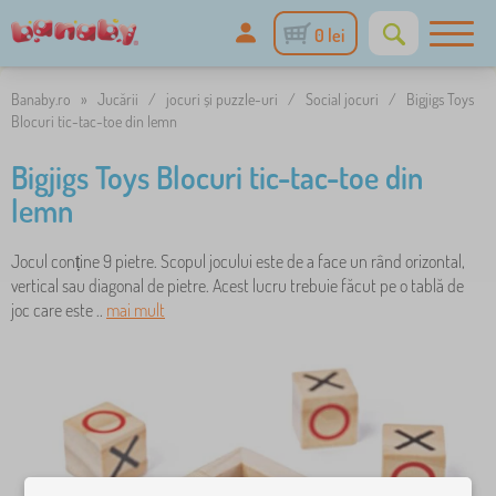
0 lei
Banaby.ro
»
Jucării
/
jocuri și puzzle-uri
/
Social jocuri
/
Bigjigs Toys
Blocuri tic-tac-toe din lemn
Bigjigs Toys Blocuri tic-tac-toe din
lemn
Jocul conține 9 pietre. Scopul jocului este de a face un rând orizontal,
vertical sau diagonal de pietre. Acest lucru trebuie făcut pe o tablă de
joc care este ..
mai mult