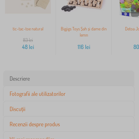
>
tic-tac-toe natural
Bigjigs Toys Șah și dame din
Detoa Jo
lemn
83
lei
48
lei
116
lei
8
Descriere
Fotografii ale utilizatorilor
Discuții
Recenzii despre produs