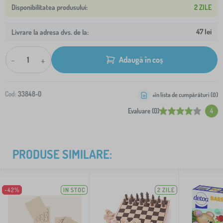
2 ZILE
47 lei
Livrare la adresa dvs. de la:
-
+
Adaugă în coș
Cod:
33848-0
+în lista de cumpărături (
0
)
Evaluare (0)
4
PRODUSE SIMILARE:
-42%
IN STOC
2 ZILE