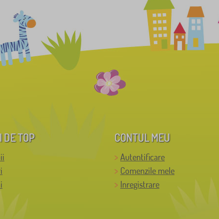
I DE TOP
CONTUL MEU
ii
Autentificare
i
Comenzile mele
i
Inregistrare