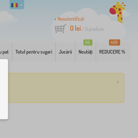
Neautentificat
0 lei
/
0
produse
98
409
u pat
Totul pentru sugari
Jucării
Noutăți
REDUCERE %
×