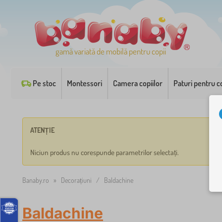
gamă variată de mobilă pentru copii
Pe stoc
Montessori
Camera copiilor
Paturi pentru co
ATENȚIE
Niciun produs nu corespunde parametrilor selectați.
Banaby.ro
»
Decorațiuni
/
Baldachine
Baldachine