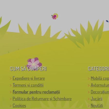
CUM SĂ CUMPERI
CATEGORI
Expediere și livrare
Mobilă cop
Termeni și condiții
Așternutur
Formular pentru reclamații
Decorațiun
Politica de Returnare și Schimbare
Jucării
Cookies
Noutăți