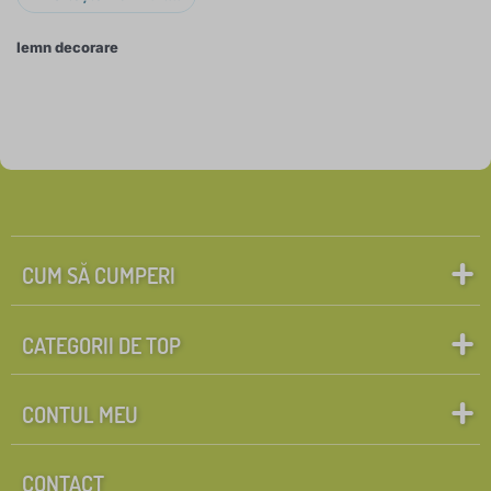
Tendința anului este
picturile geometrice din lemn
sub formă de animale sau alte motive. Ce temă este
lemn decorare
potrivită pentru tine? Alege.
CUM SĂ CUMPERI
CATEGORII DE TOP
CONTUL MEU
CONTACT