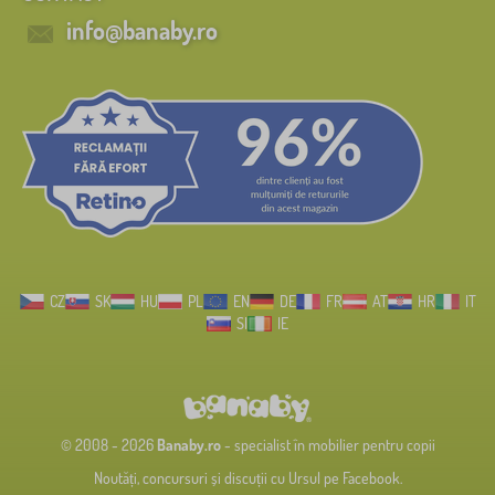
info@banaby.ro
CZ
SK
HU
PL
EN
DE
FR
AT
HR
IT
SI
IE
© 2008 - 2026
Banaby.ro
- specialist în mobilier pentru copii
Noutăți, concursuri și discuții cu Ursul pe Facebook.