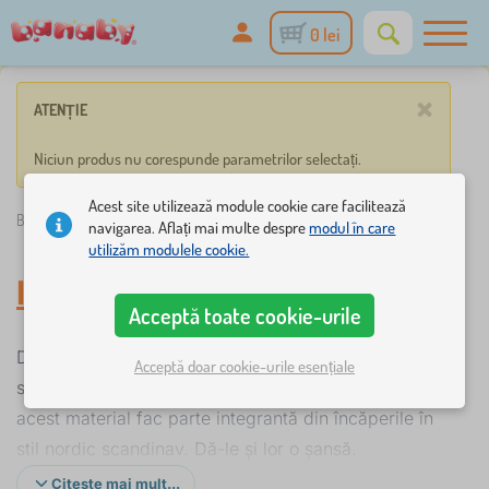
0 lei
×
ATENȚIE
Niciun produs nu corespunde parametrilor selectați.
Acest site utilizează module cookie care facilitează
Banaby.ro
»
Decorațiuni
/
lemn decorare
navigarea. Aflați mai multe despre
modul în care
utilizăm modulele cookie.
lemn decorare
Acceptă toate cookie-urile
Decoratiuni din lemn pentru camere pentru bucurie
Acceptă doar cookie-urile esențiale
sau stil subliniat. Lemnul curat și decorațiunile din
acest material fac parte integrantă din încăperile în
stil nordic scandinav. Dă-le și lor o șansă.
Citește mai mult...