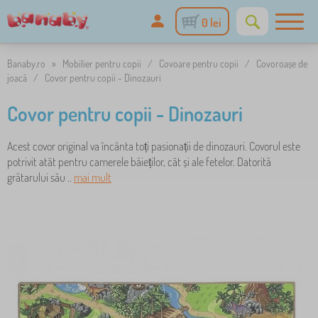
0 lei
Banaby.ro
»
Mobilier pentru copii
/
Covoare pentru copii
/
Covoroașe de
joacă
/
Covor pentru copii - Dinozauri
Covor pentru copii - Dinozauri
Acest covor original va încânta toți pasionații de dinozauri. Covorul este
potrivit atât pentru camerele băieților, cât și ale fetelor. Datorită
grătarului său ..
mai mult