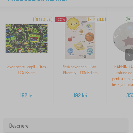
ÎN 14 ZILE
-22%
ÎN 14 ZILE
ÎN 
>
Covor pentru copii - Oraș -
Piesă covor copii Play -
BAMBINO 48
133x165 cm
Planetky - 100x150 cm
rotund de 
pentru copii 
bej / gri - d
192
lei
192
lei
35
Descriere