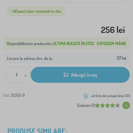
Afișează doar variantele în stoc
256 lei
ULTIMA BUCATĂ ÎN STOC
EXPEDIEM MÂINE
37 lei
Livrare la adresa dvs. de la:
-
+
Adaugă în coș
Cod:
33355-0
+în lista de cumpărături (
0
)
Evaluare (1)
4
PRODUSE SIMILARE: