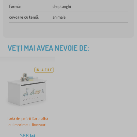
formă
:
dreptunghi
covoare cu temă
:
animale
VEȚI MAI AVEA NEVOIE DE:
ÎN 14 ZILE
Ladă de jucării Daria albă
cu imprimeu Dinozauri
366
lei