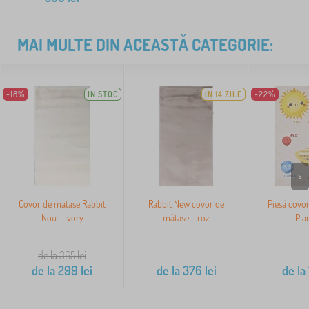
MAI MULTE DIN ACEASTĂ CATEGORIE:
-18%
IN STOC
ÎN 14 ZILE
-22%
>
Covor de matase Rabbit
Rabbit New covor de
Piesă covor
Nou - Ivory
mătase - roz
Pla
de la 365
lei
de la
299
lei
de la
376
lei
de la