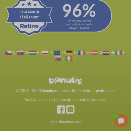
CZ
SK
HU
PL
EN
DE
FR
AT
HR
IT
SI
IE
© 2008 - 2026
Banaby.ro
- specialist în mobilier pentru copii
Noutăți, concursuri și discuții cu Ursul pe Facebook.
creat de
Babynabytek s.r.o.