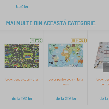
652
lei
MAI MULTE DIN ACEASTĂ CATEGORIE:
IN STOC
ÎN 14 ZILE
>
Covor pentru copii - Oraș
Covor pentru copii - Harta
Covor pen
lumii
Jumpi
de la
192
lei
de la
219
lei
de la