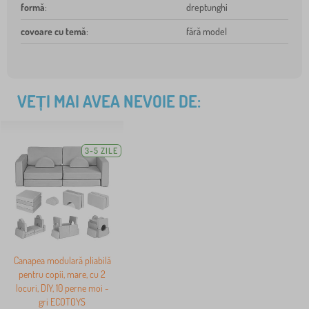
formă
:
dreptunghi
covoare cu temă
:
fără model
VEȚI MAI AVEA NEVOIE DE:
3-5 ZILE
Canapea modulară pliabilă
pentru copii, mare, cu 2
locuri, DIY, 10 perne moi -
gri ECOTOYS