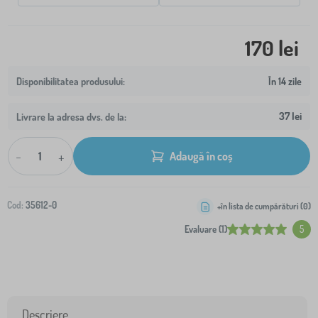
170 lei
În 14 zile
37 lei
Livrare la adresa dvs. de la:
-
+
Adaugă în coș
Cod:
35612-0
+în lista de cumpărături (
0
)
Evaluare (1)
5
Descriere