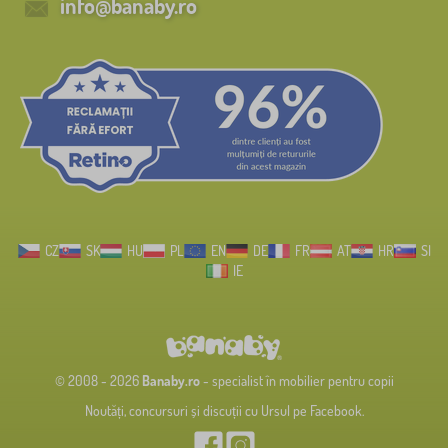
info@banaby.ro
CZ
SK
HU
PL
EN
DE
FR
AT
HR
SI
IE
© 2008 - 2026
Banaby.ro
- specialist în mobilier pentru copii
Noutăți, concursuri și discuții cu Ursul pe Facebook.