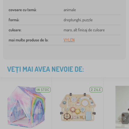
covoare cu temă
:
animale
formă
:
dreptunghi, puzzle
culoare
:
maro, alt finisaj de culoare
mai multe produse de la
:
VYLEN
VEȚI MAI AVEA NEVOIE DE:
IN STOC
2 ZILE
>