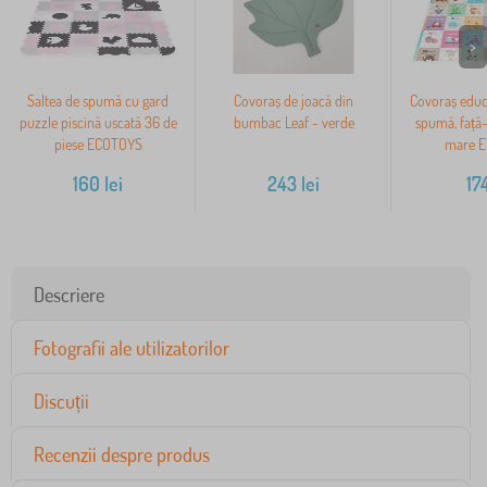
>
Saltea de spumă cu gard
Covoraș de joacă din
Covoraș educa
puzzle piscină uscată 36 de
bumbac Leaf - verde
spumă, față-
piese ECOTOYS
mare 
160
lei
243
lei
17
Descriere
Fotografii ale utilizatorilor
Discuții
Recenzii despre produs