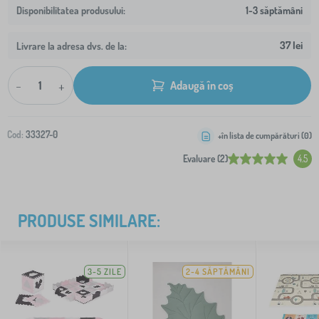
1-3 săptămâni
37 lei
Livrare la adresa dvs. de la:
-
+
Adaugă în coș
Cod:
33327-0
+în lista de cumpărături (
0
)
Evaluare (2)
4.5
PRODUSE SIMILARE:
3-5 ZILE
2-4 SĂPTĂMÂNI