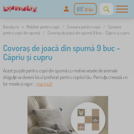
0 lei
Banaby.ro
»
Mobilier pentru copii
/
Covoare pentru copii
/
Covoare
pentru copii din spumă
/
Covoraș de joacă din spumă 9 buc - Căpriu și cupru
Covoraș de joacă din spumă 9 buc -
Căpriu și cupru
Acest puzzle pentru copii din spumă cu motive vesele de animale
drăguțe va deveni locul preferat pentru copilul tău. Pernuța creează un
loc moale și sigur ..
mai mult