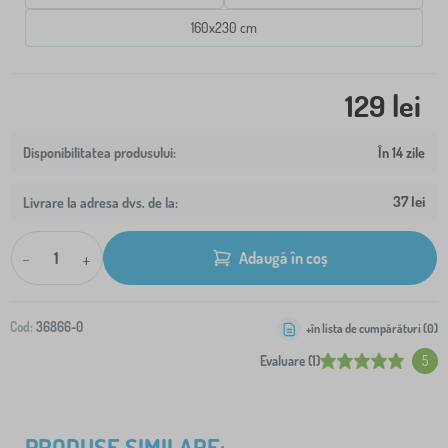
160x230 cm
129 lei
În 14 zile
37 lei
Livrare la adresa dvs. de la:
-
+
Adaugă în coș
Cod:
36866-0
+în lista de cumpărături (
0
)
Evaluare (1)
5
PRODUSE SIMILARE: