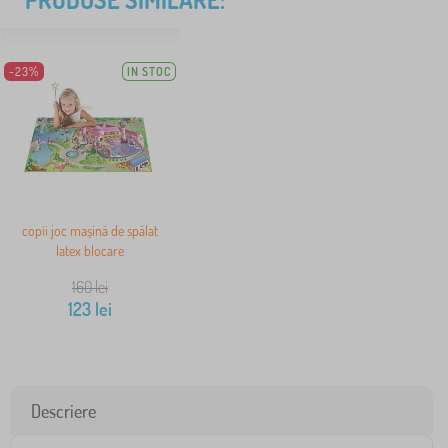
-23%
IN STOC
copii joc mașină de spălat
latex blocare
160
lei
123
lei
Descriere