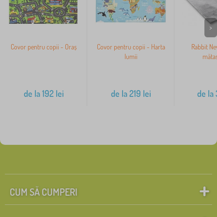
>
Covor pentru copii - Oraș
Covor pentru copii - Harta
Rabbit Ne
lumii
mătas
de la
192
lei
de la
219
lei
de la
CUM SĂ CUMPERI