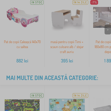
IN STOC
ÎN 14 ZILE
-7%
>
Pat de copii Caleașcă 140x70
masă pentru copii Timi +
Pat de copii
cu saltea
scaun culoare alb / stejar
180x80 cm pa
craft auriu
depo
882
lei
395
lei
1 8
MAI MULTE DIN ACEASTĂ CATEGORIE:
IN STOC
ÎN 14 ZILE