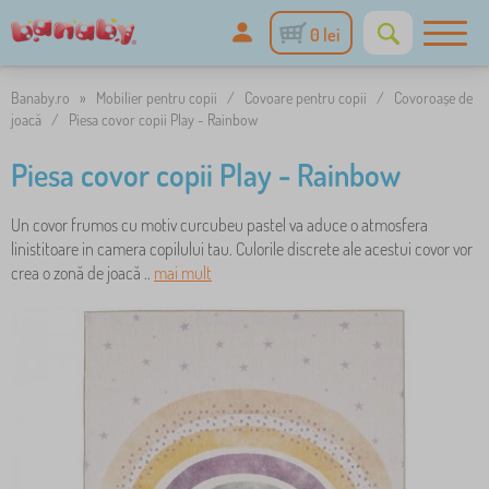
0 lei
Banaby.ro
»
Mobilier pentru copii
/
Covoare pentru copii
/
Covoroașe de
joacă
/
Piesa covor copii Play - Rainbow
Piesa covor copii Play - Rainbow
Un covor frumos cu motiv curcubeu pastel va aduce o atmosfera
linistitoare in camera copilului tau. Culorile discrete ale acestui covor vor
crea o zonă de joacă ..
mai mult