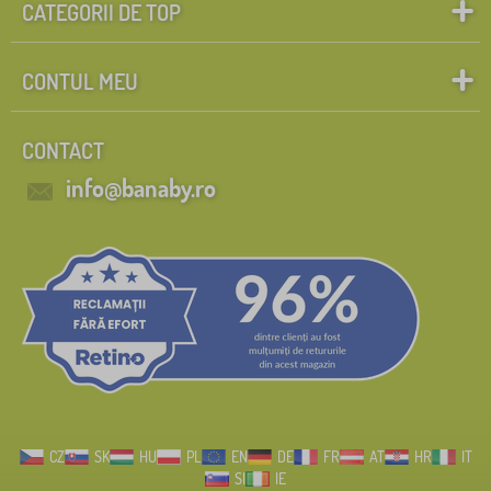
CATEGORII DE TOP
CONTUL MEU
CONTACT
info@banaby.ro
CZ
SK
HU
PL
EN
DE
FR
AT
HR
IT
SI
IE