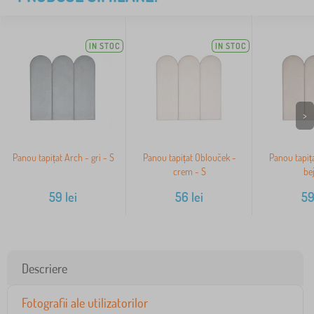
IN STOC
IN STOC
>
Panou tapițat Arch - gri - S
Panou tapițat Oblouček -
Panou tapiț
crem - S
bej
59
lei
56
lei
5
Descriere
Fotografii ale utilizatorilor