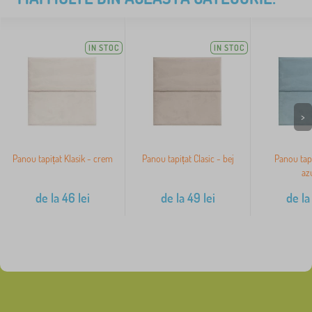
IN STOC
IN STOC
>
Panou tapițat Klasik - crem
Panou tapițat Clasic - bej
Panou tapi
az
de la
46
lei
de la
49
lei
de la