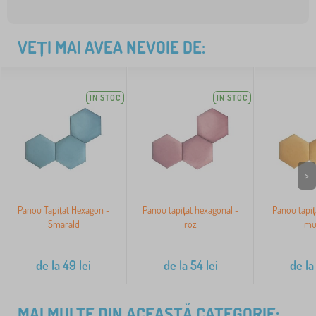
VEȚI MAI AVEA NEVOIE DE:
IN STOC
IN STOC
>
Panou Tapițat Hexagon -
Panou tapițat hexagonal -
Panou tapiț
Smarald
roz
mu
de la
49
lei
de la
54
lei
de la
MAI MULTE DIN ACEASTĂ CATEGORIE: