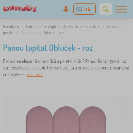
0 lei
Banaby.ro
»
Paturi pentru copii
/
Accesorii pentru paturi
/
Protecție
perete
/
Panou tapitat Obluček - roz
Panou tapitat Obluček - roz
Decorarea elegantă și practică a peretelui tău? Panourile tapițate în roz
sunt exact ceea ce cauți. Forma rotunjită a protecției de perete seamănă
cu degetele ..
mai mult