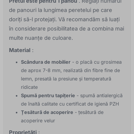
Pretul este pentru 1 panou
. Reglați numărul
de panouri la lungimea peretelui pe care
doriți să-l protejați. Vă recomandăm să luați
în considerare posibilitatea de a combina mai
multe nuanțe de culoare.
Material
:
Scândura de mobilier
- o placă cu grosimea
de aprox 7-8 mm, realizată din fibre fine de
lemn, presată la presiune și temperatură
ridicate
Spumă pentru tapițerie
- spumă antialergică
de înaltă calitate cu certificat de igienă PZH
Țesătură de acoperire
- țesătură de
acoperire velur
Proprietăți
: