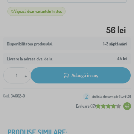
Afișează doar variantele în stoc
56 lei
1-3 săptămâni
44 lei
Livrare la adresa dvs. de la:
-
+
Adaugă în coș
Cod:
34602-0
+în lista de cumpărături (
0
)
Evaluare (17)
4.4
PRODUSE SIMILARE: