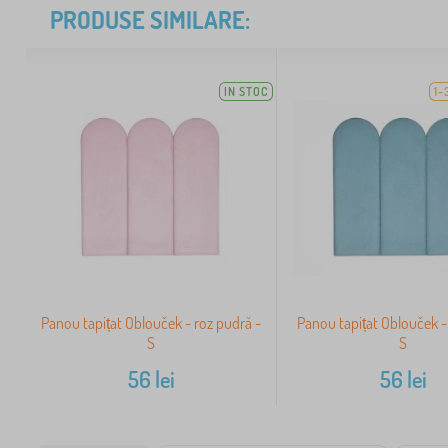
PRODUSE SIMILARE:
IN STOC
1-
Panou tapițat Oblouček - roz pudră -
Panou tapițat Oblouček -
S
S
56
lei
56
lei