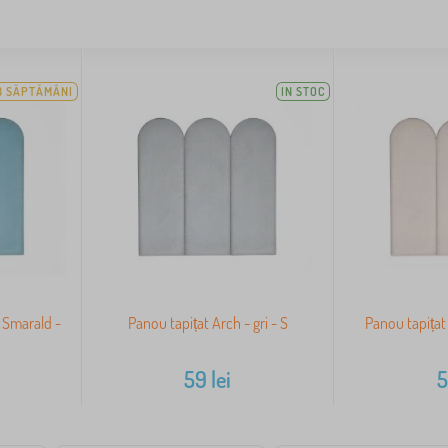
3 SĂPTĂMÂNI
IN STOC
 Smarald -
Panou tapițat Arch - gri - S
Panou tapițat
59
lei