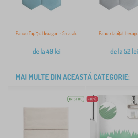
Panou Tapițat Hexagon - Smarald
Panou tapițat Hexago
de la
49
lei
de la
52
le
MAI MULTE DIN ACEASTĂ CATEGORIE:
IN STOC
-10%