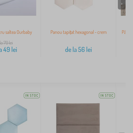
>
tru saltea Ourbaby
Panou tapițat hexagonal - crem
Pătuț 
la 70
lei
a
49
lei
de la
56
lei
IN STOC
IN STOC