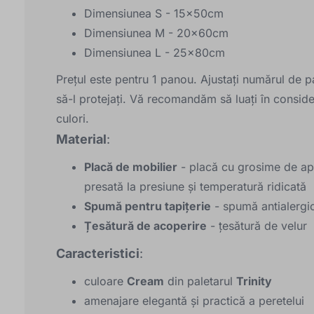
Dimensiunea S - 15x50cm
Dimensiunea M - 20x60cm
Dimensiunea L - 25x80cm
Prețul este pentru 1 panou. Ajustați numărul de p
să-l protejați. Vă recomandăm să luați în consid
culori.
Material
:
Placă de mobilier
- placă cu grosime de apr
presată la presiune și temperatură ridicată
Spumă pentru tapițerie
- spumă antialergică
Țesătură de acoperire
- țesătură de velur
Caracteristici
:
culoare
Cream
din paletarul
Trinity
amenajare elegantă și practică a peretelui