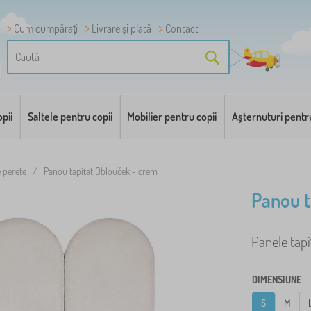
Cum cumpărați
Livrare și plată
Contact
pii
Saltele pentru copii
Mobilier pentru copii
Așternuturi pentr
e perete
/
Panou tapițat Oblouček - crem
Panou t
Panele tapiț
DIMENSIUNE
S
M