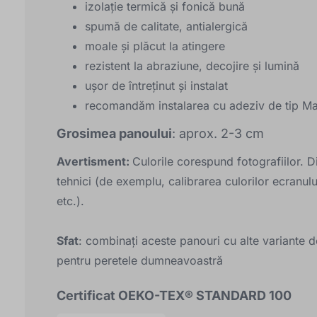
izolație termică și fonică bună
spumă de calitate, antialergică
moale și plăcut la atingere
rezistent la abraziune, decojire și lumină
ușor de întreținut și instalat
recomandăm instalarea cu adeziv de tip M
Grosimea panoului
: aprox. 2-3 cm
Avertisment:
Culorile corespund fotografiilor. D
tehnici (de exemplu, calibrarea culorilor ecranul
etc.).
Sfat
: combinați aceste panouri cu alte variante de
pentru peretele dumneavoastră
Certificat OEKO-TEX® STANDARD 100