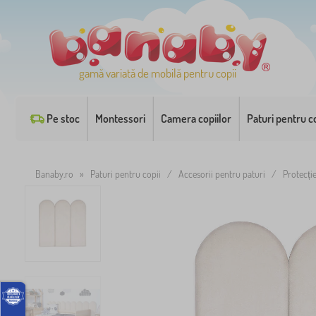
gamă variată de mobilă pentru copii
Pe stoc
Montessori
Camera copiilor
Paturi pentru co
Banaby.ro
»
Paturi pentru copii
/
Accesorii pentru paturi
/
Protecți