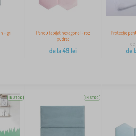
n - gri
Panou tapițat hexagonal - roz
Protecție pen
pudrat
de 
i
de la
49
lei
de l
IN STOC
IN STOC