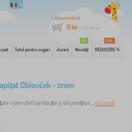
Neautentificat
0 lei
/
0
produse
99
406
u pat
Totul pentru sugari
Jucării
Noutăți
REDUCERE %
apițat Oblouček - crem
ate crem oferă protecție și stil pereților. ..
mai mult
L