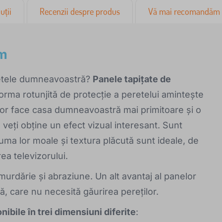
uții
Recenzii despre produs
Vă mai recomandăm
em
retele dumneavoastră?
Panele tapițate de
orma rotunjită de protecție a peretelui amintește
 vor face casa dumneavoastră mai primitoare și o
eți obține un efect vizual interesant. Sunt
uma lor moale și textura plăcută sunt ideale, de
ea televizorului.
a murdărie și abraziune. Un alt avantaj al panelor
ă, care nu necesită găurirea pereților.
ibile în trei dimensiuni diferite
: