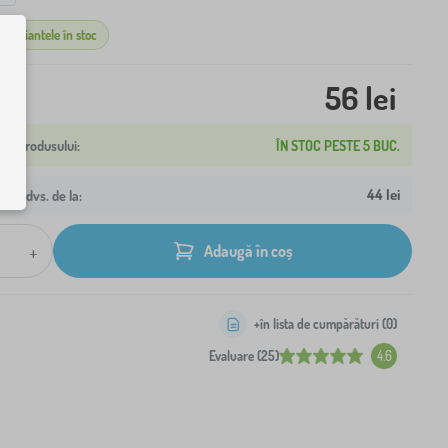
r variantele în stoc
56 lei
ÎN STOC PESTE 5 BUC.
44 lei
resa dvs. de la:
+
Adaugă în coș
+în lista de cumpărături (
0
)
Evaluare (25)
4.6