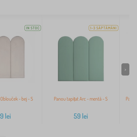
IN STOC
1-3 SĂPTĂMÂNI
>
 Oblouček - bej - S
Panou tapițat Arc - mentă - S
Panou
59
lei
59
lei