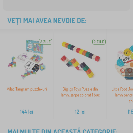
VEȚI MAI AVEA NEVOIE DE:
2 ZILE
2 ZILE
>
Vilac Tangram puzzle-uri
Bigjigs Toys Puzzle din
Little Foot J
lemn, șarpe colorat 1 buc
lemn pentru
ch
144
lei
12
lei
11
MAI MULTE DIN ACEASTĂ CATEGORIE: