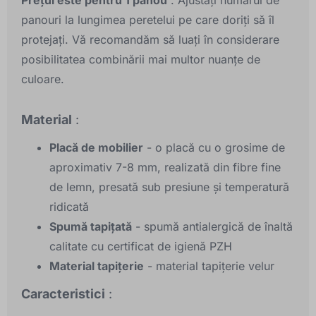
Prețul este pentru 1 panou
. Ajustați numărul de
panouri la lungimea peretelui pe care doriți să îl
protejați. Vă recomandăm să luați în considerare
posibilitatea combinării mai multor nuanțe de
culoare.
Material
:
Placă de mobilier
- o placă cu o grosime de
aproximativ 7-8 mm, realizată din fibre fine
de lemn, presată sub presiune și temperatură
ridicată
Spumă tapițată
- spumă antialergică de înaltă
calitate cu certificat de igienă PZH
Material tapițerie
- material tapițerie velur
Caracteristici
: