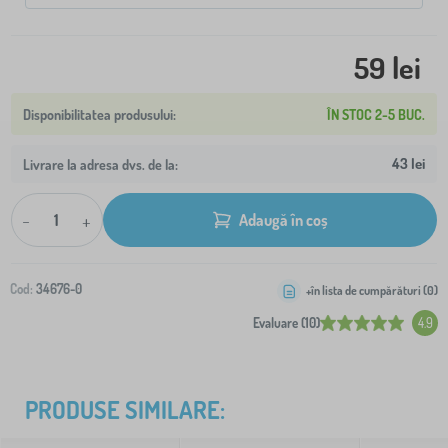
59 lei
ÎN STOC 2-5 BUC.
43 lei
Livrare la adresa dvs. de la:
-
+
Adaugă în coș
Cod:
34676-0
+în lista de cumpărături (
0
)
Evaluare (10)
4.9
PRODUSE SIMILARE: