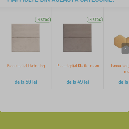
IN STOC
IN STOC
>
Panou tapițat Clasic - bej
Panou tapițat Klasik - cacao
Panou tapiț
mu
de la
50
lei
de la
49
lei
de la