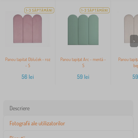
1-3 SĂPTĂMÂNI
1-3 SĂPTĂMÂNI
>
Panou tapitat Obluček - roz
Panou tapițat Arc - mentă -
Panou tapiț
- S
S
bej
56
lei
59
lei
5
Descriere
Fotografii ale utilizatorilor