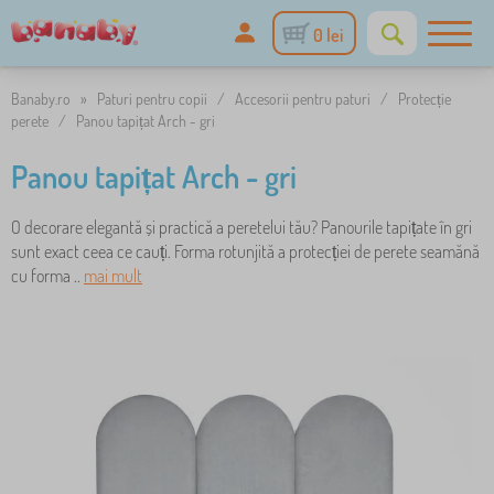
0 lei
Banaby.ro
»
Paturi pentru copii
/
Accesorii pentru paturi
/
Protecție
perete
/
Panou tapițat Arch - gri
Panou tapițat Arch - gri
O decorare elegantă și practică a peretelui tău? Panourile tapițate în gri
sunt exact ceea ce cauți. Forma rotunjită a protecției de perete seamănă
cu forma ..
mai mult