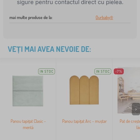
sigure pentru contactul direct cu pielea.
mai multe produse de la
:
Ourbaby®
VEȚI MAI AVEA NEVOIE DE:
IN STOC
IN STOC
-7%
>
Panou tapițat Clasic -
Panou tapițat Arc - muștar
Pat de crește
mentă
lă