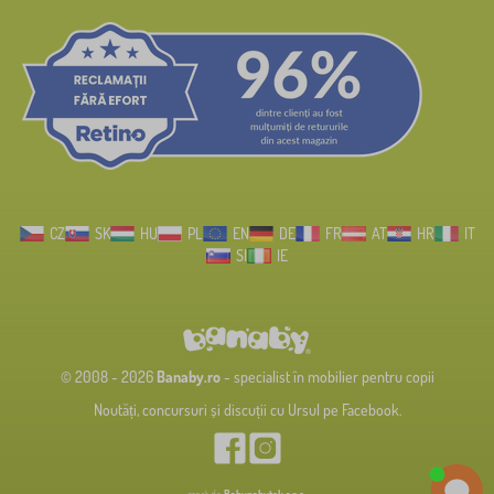
CZ
SK
HU
PL
EN
DE
FR
AT
HR
IT
SI
IE
© 2008 - 2026
Banaby.ro
- specialist în mobilier pentru copii
Noutăți, concursuri și discuții cu Ursul pe Facebook.