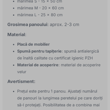
mărimea S - 15 x 50 cm
mărimea M - 20 x 60 cm
mărimea L - 25 x 80 cm
Grosimea panoului
: aprox. 2-3 cm
Material
:
Placă de mobilier
Spumă pentru tapițerie
: spumă antialergică
de înaltă calitate cu certificat igienic PZH
Material de acoperire
: material de acoperire
velur
Avertisment:
Prețul este pentru 1 panou. Ajustați numărul
de panouri la lungimea peretelui pe care doriți
să-l protejați. Posibilitatea de a combina mai