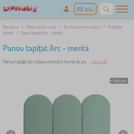
0 lei
Banaby.ro
»
Paturi pentru copii
/
Accesorii pentru paturi
/
Protecție
perete
/
Panou tapițat Arc - mentă
Panou tapițat Arc - mentă
Panou tapițat de culoare mentă în formă de arc. ..
mai mult
Reduceri