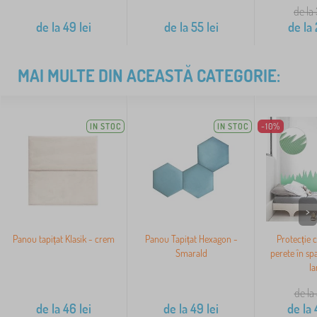
de la
de la
49
lei
de la
55
lei
de la
MAI MULTE DIN ACEASTĂ CATEGORIE:
IN STOC
IN STOC
-10%
>
Panou tapițat Klasik - crem
Panou Tapițat Hexagon -
Protecție 
Smarald
perete în spa
Ia
de la
de la
46
lei
de la
49
lei
de la