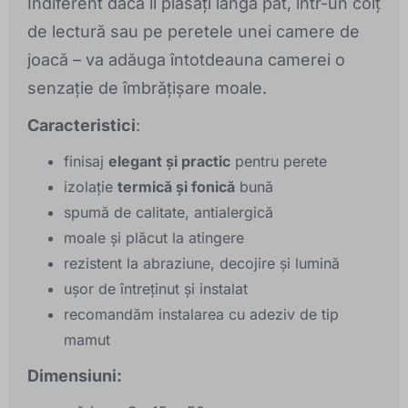
Indiferent dacă îl plasați lângă pat, într-un colț
de lectură sau pe peretele unei camere de
joacă – va adăuga întotdeauna camerei o
senzație de îmbrățișare moale.
Caracteristici
:
finisaj
elegant și practic
pentru perete
izolație
termică și fonică
bună
spumă de calitate, antialergică
moale și plăcut la atingere
rezistent la abraziune, decojire și lumină
ușor de întreținut și instalat
recomandăm instalarea cu adeziv de tip
mamut
Dimensiuni: