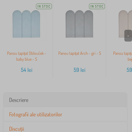
IN STOC
IN STOC
>
Panou tapițat Oblouček -
Panou tapițat Arch - gri - S
Panou tapiț
baby blue - S
bej
54
lei
59
lei
5
Descriere
Fotografii ale utilizatorilor
Discuții