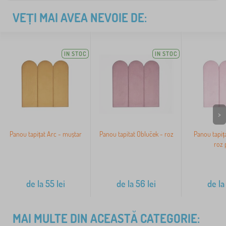
VEȚI MAI AVEA NEVOIE DE:
IN STOC
IN STOC
>
Panou tapițat Arc - muștar
Panou tapitat Obluček - roz
Panou tapiț
roz 
de la
55
lei
de la
56
lei
de la
MAI MULTE DIN ACEASTĂ CATEGORIE: