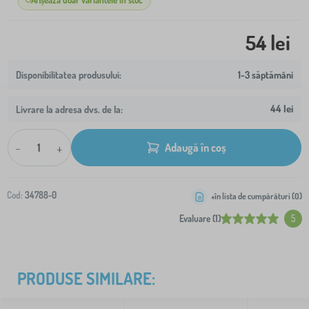
Afișează doar variantele în stoc
54 lei
1-3 săptămâni
44 lei
Livrare la adresa dvs. de la:
-
+
Adaugă în coș
Cod:
34788-0
+în lista de cumpărături (
0
)
Evaluare (1)
5
PRODUSE SIMILARE: