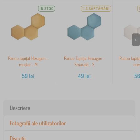
IN STOC
1-3 SĂPTĂMÂNI
>
Panou tapițat Hexagon -
Panou Tapițat Hexagon -
Panou tapița
muștar - M
Smarald - S
cre
59
lei
49
lei
5
Descriere
Fotografii ale utilizatorilor
Discuții