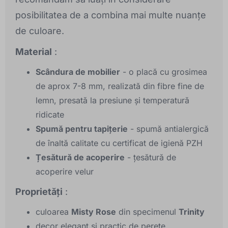
posibilitatea de a combina mai multe nuanțe
de culoare.
Material
:
Scândura de mobilier
- o placă cu grosimea
de aprox 7-8 mm, realizată din fibre fine de
lemn, presată la presiune și temperatură
ridicate
Spumă pentru tapițerie
- spumă antialergică
de înaltă calitate cu certificat de igienă PZH
Țesătură de acoperire
- țesătură de
acoperire velur
Proprietăți
:
culoarea
Misty Rose
din specimenul
Trinity
decor elegant și practic de perete