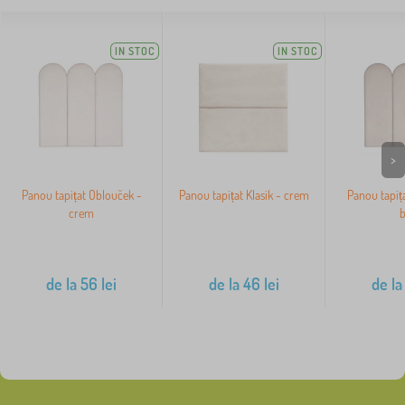
IN STOC
IN STOC
>
Panou tapițat Oblouček -
Panou tapițat Klasik - crem
Panou tapiț
crem
b
de la
56
lei
de la
46
lei
de la