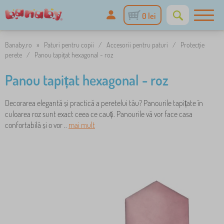
0 lei
Banaby.ro
»
Paturi pentru copii
/
Accesorii pentru paturi
/
Protecție
perete
/
Panou tapițat hexagonal - roz
Panou tapițat hexagonal - roz
Decorarea elegantă și practică a peretelui tău? Panourile tapițate în
culoarea roz sunt exact ceea ce cauți. Panourile vă vor face casa
confortabilă și o vor ..
mai mult