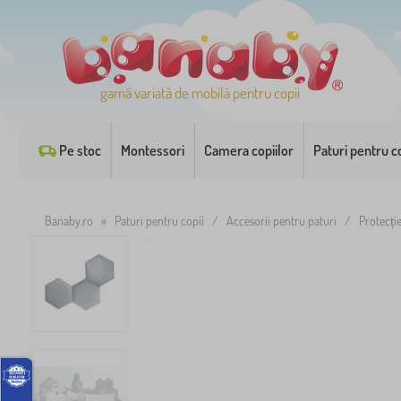
gamă variată de mobilă pentru copii
Pe stoc
Montessori
Camera copiilor
Paturi pentru co
Banaby.ro
»
Paturi pentru copii
/
Accesorii pentru paturi
/
Protecți