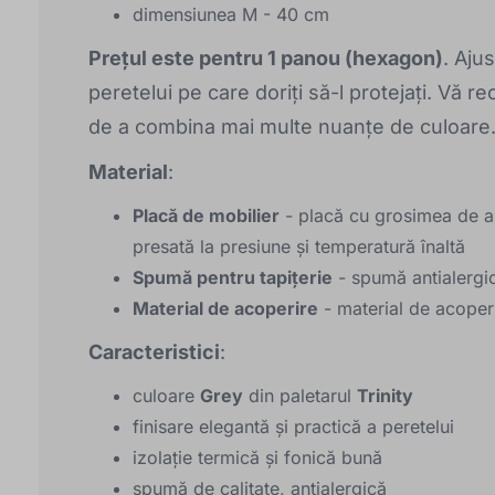
dimensiunea M - 40 cm
Prețul este pentru 1 panou (hexagon)
. Aju
peretelui pe care doriți să-l protejați. Vă 
de a combina mai multe nuanțe de culoare
Material
:
Placă de mobilier
- placă cu grosimea de ap
presată la presiune și temperatură înaltă
Spumă pentru tapițerie
- spumă antialergică
Material de acoperire
- material de acoperi
Caracteristici
:
culoare
Grey
din paletarul
Trinity
finisare elegantă și practică a peretelui
izolație termică și fonică bună
spumă de calitate, antialergică