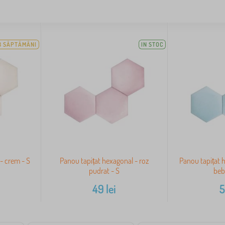
3 SĂPTĂMÂNI
IN STOC
- crem - S
Panou tapițat hexagonal - roz
Panou tapițat h
pudrat - S
beb
49
lei