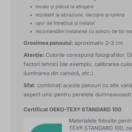
moale și plăcut la atingere
rezistent la abraziune, decojire și lumină
ușor de întreținut și instalat
recomandăm instalarea cu adeziv de tip m
Grosimea panoului
: aproximativ 2-3 cm
Atenție:
Culorile corespund fotografiilor. 
factori tehnici (de exemplu, calibrarea culo
iluminarea din cameră, etc.).
Sfat
: combinați aceste panouri cu alte vari
aspect unic pentru peretele dumneavoastr
Certificat OEKO-TEX® STANDARD 100
Materialele folosite pentr
TEX® STANDARD 100, ceea