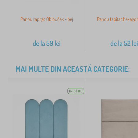
Panou tapițat Oblouček - bej
Panou tapițat hexagon
de la
59
lei
de la
52
le
MAI MULTE DIN ACEASTĂ CATEGORIE:
IN STOC