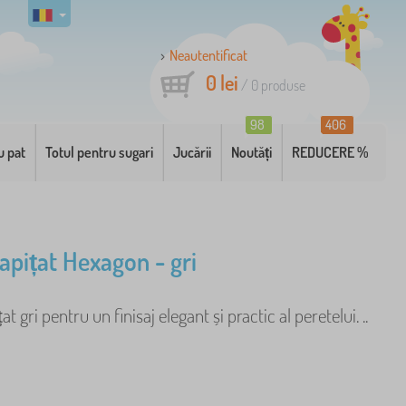
Neautentificat
0 lei
/
0
produse
98
406
u pat
Totul pentru sugari
Jucării
Noutăți
REDUCERE %
apițat Hexagon - gri
t gri pentru un finisaj elegant și practic al peretelui. ..