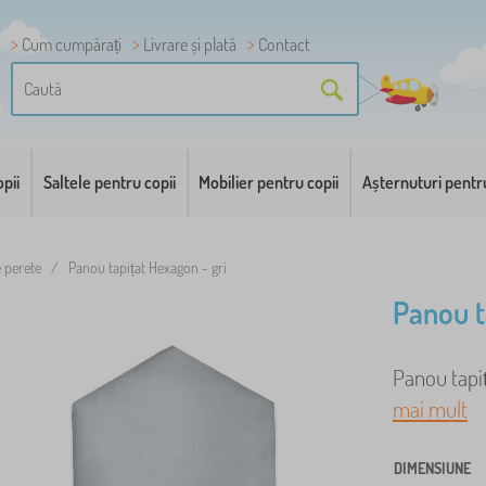
Cum cumpărați
Livrare și plată
Contact
pii
Saltele pentru copii
Mobilier pentru copii
Așternuturi pentr
e perete
/
Panou tapițat Hexagon - gri
Panou t
Panou tapița
mai mult
DIMENSIUNE