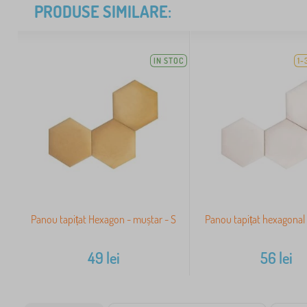
PRODUSE SIMILARE:
IN STOC
1-
Panou tapițat Hexagon - muștar - S
Panou tapițat hexagonal 
49
lei
56
lei