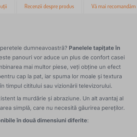
uții
Recenzii despre produs
Vă mai recomandăm
tru peretele dumneavoastră?
Panelele tapițate în
este panouri vor aduce un plus de confort casei
binarea mai multor piese, veți obține un efect
entru cap la pat, iar spuma lor moale și textura
timpul cititului sau vizionării televizorului.
istent la murdărie și abraziune. Un alt avantaj al
larea simplă, care nu necesită găurirea pereților.
onibile în două dimensiuni diferite
: