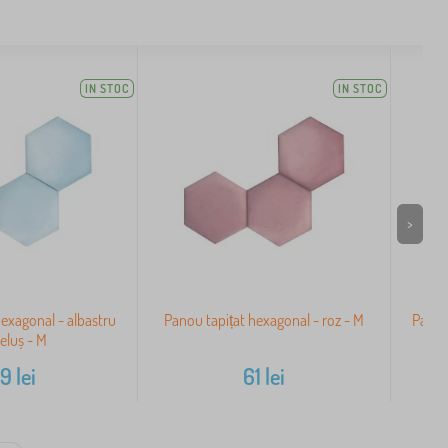
IN STOC
IN STOC
>
exagonal - albastru
Panou tapițat hexagonal - roz - M
Panou
eluș - M
59
lei
61
lei