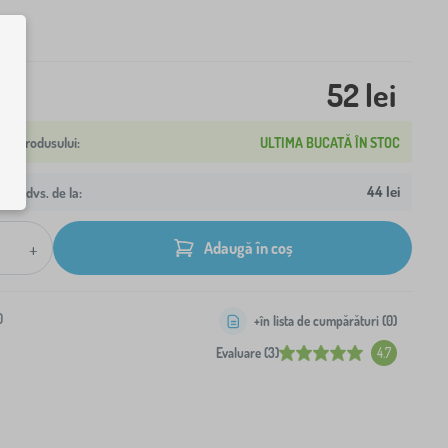
52 lei
ULTIMA BUCATĂ ÎN STOC
44 lei
resa dvs. de la:
+
Adaugă în coș
0
+în lista de cumpărături (
0
)
Evaluare (3)
4.7