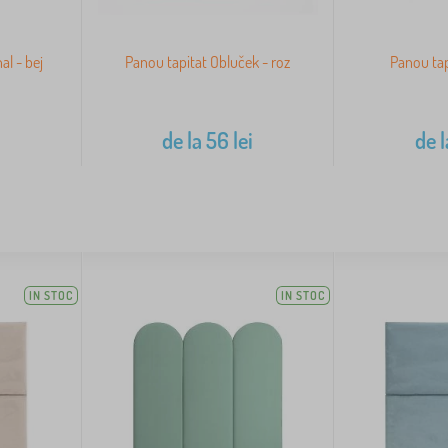
al - bej
Panou tapitat Obluček - roz
Panou tap
i
de la
56
lei
de l
IN STOC
IN STOC