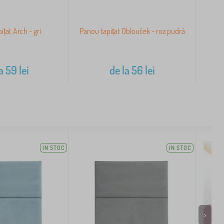
ițat Arch - gri
Panou tapițat Oblouček - roz pudră
Pa
a
59
lei
de la
56
lei
IN STOC
IN STOC
>