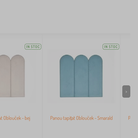
IN STOC
IN STOC
>
t Oblouček - bej
Panou tapițat Oblouček - Smarald
Pano