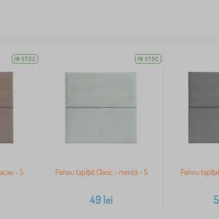
IN STOC
IN STOC
cacao - S
Panou tapițat Clasic - mentă - S
Panou tapițat 
49
lei