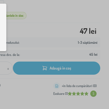
L
r variantele în stoc
47 lei
1-3 săptămâni
45 lei
resa dvs. de la:
+
Adaugă în coș
0
+în lista de cumpărături (
0
)
Evaluare (1)
5