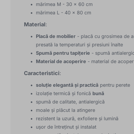
mărimea M - 30 x 60 cm
mărimea L - 40 x 80 cm
Material
:
Placă de mobilier
- placă cu grosimea de ap
presată la temperaturi și presiuni înalte
Spumă pentru tapițerie
- spumă antialergică
Material de acoperire
- material de acoperi
Caracteristici
:
soluție elegantă și practică
pentru perete
izolație termică și fonică
bună
spumă de calitate, antialergică
moale și plăcut la atingere
rezistent la uzură, exfoliere și lumină
ușor de întreținut și instalat