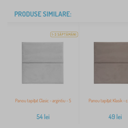
PRODUSE SIMILARE:
1-3 SĂPTĂMÂNI
Panou tapițat Clasic - argintiu - S
Panou tapițat Klasik - 
54
lei
49
lei