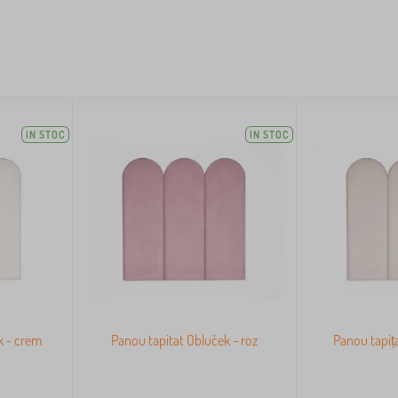
IN STOC
IN STOC
k - crem
Panou tapitat Obluček - roz
Panou tapița