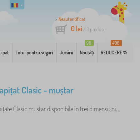
Neautentificat
0 lei
/
0
produse
98
406
u pat
Totul pentru sugari
Jucării
Noutăți
REDUCERE %
apițat Clasic - muștar
ițate Clasic muștar disponibile în trei dimensiuni. ..