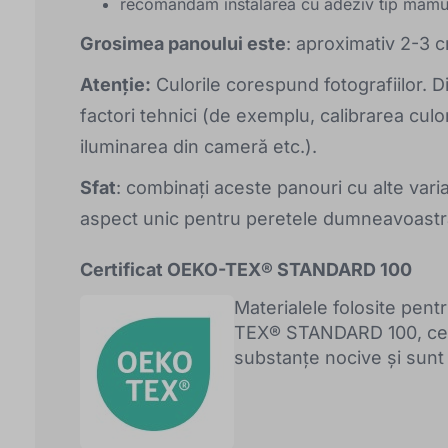
recomandăm instalarea cu adeziv tip mamu
Grosimea panoului este
: aproximativ 2-3 
Atenție:
Culorile corespund fotografiilor. D
factori tehnici (de exemplu, calibrarea culo
iluminarea din cameră etc.).
Sfat
: combinați aceste panouri cu alte varia
aspect unic pentru peretele dumneavoastr
Certificat OEKO-TEX® STANDARD 100
Materialele folosite pentr
TEX® STANDARD 100, ceea
substanțe nocive și sunt 