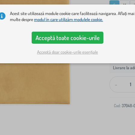
S
M
Acest site utilizează module cookie care facilitează navigarea. Aflați mai
multe despre
modul în care utilizăm modulele cookie.
Afișează doa
Acceptă toate cookie-urile
Acceptă doar cookie-urile esențiale
Livrare la ad
-
Cod:
37048-