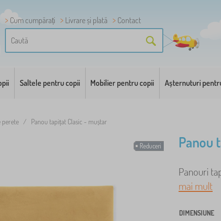
Cum cumpărați
Livrare și plată
Contact
pii
Saltele pentru copii
Mobilier pentru copii
Așternuturi pentr
e perete
/
Panou tapițat Clasic - muștar
Panou t
Reduceri
Panouri tap
mai mult
DIMENSIUNE