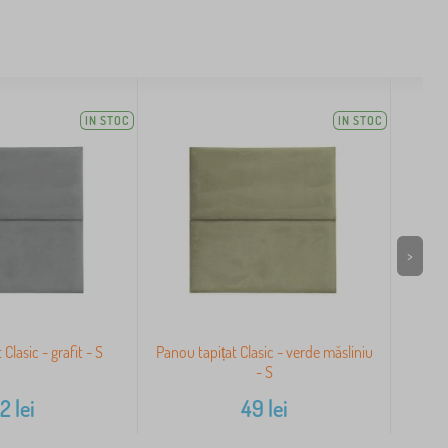
IN STOC
IN STOC
>
Clasic - grafit - S
Panou tapițat Clasic - verde măsliniu
Pano
- S
52
lei
49
lei