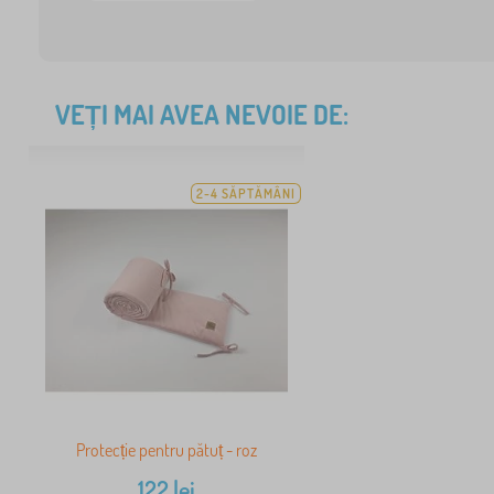
VEȚI MAI AVEA NEVOIE DE:
2-4 SĂPTĂMÂNI
Protecție pentru pătuț - roz
122
lei