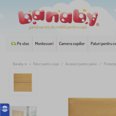
gamă variată de mobilă pentru copii
Pe stoc
Montessori
Camera copiilor
Paturi pentru co
Banaby.ro
»
Paturi pentru copii
/
Accesorii pentru paturi
/
Protecți