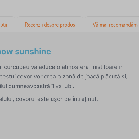
uții
Recenzii despre produs
Vă mai recomandăm
nbow sunshine
i curcubeu va aduce o atmosfera linistitoare in
acestui covor vor crea o zonă de joacă plăcută și,
ilul dumneavoastră îl va iubi.
ialului, covorul este ușor de întreținut.