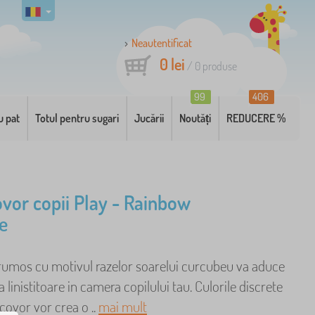
Neautentificat
0 lei
/
0
produse
99
406
u pat
Totul pentru sugari
Jucării
Noutăți
REDUCERE %
ovor copii Play - Rainbow
e
rumos cu motivul razelor soarelui curcubeu va aduce
 linistitoare in camera copilului tau. Culorile discrete
 covor vor crea o ..
mai mult