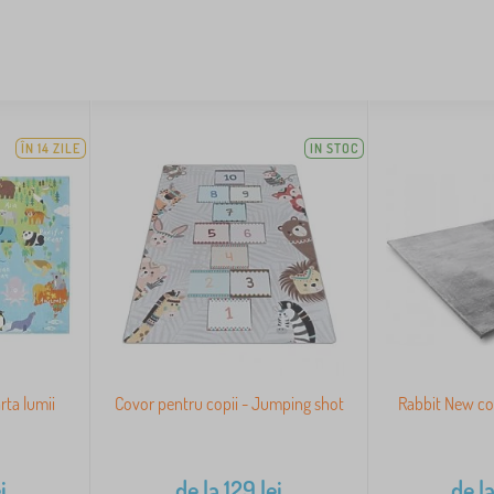
ÎN 14 ZILE
IN STOC
rta lumii
Covor pentru copii - Jumping shot
Rabbit New cov
i
de la
129
lei
de l