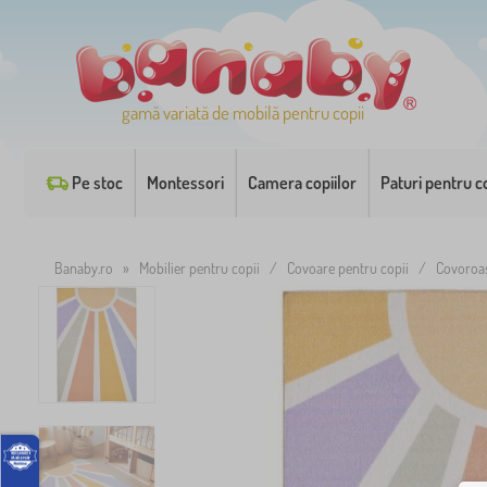
gamă variată de mobilă pentru copii
Pe stoc
Montessori
Camera copiilor
Paturi pentru co
Banaby.ro
»
Mobilier pentru copii
/
Covoare pentru copii
/
Covoroaș