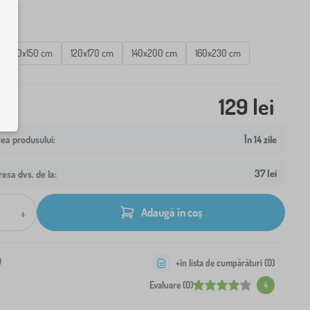
vor
100x150 cm
120x170 cm
140x200 cm
160x230 cm
129 lei
În 14 zile
37 lei
resa dvs. de la:
+
Adaugă în coș
0
+în lista de cumpărături (
0
)
Evaluare (0)
4