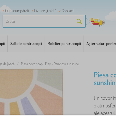
Cum cumpărați
Livrare și plată
Contact
pii
Saltele pentru copii
Mobilier pentru copii
Așternuturi pentr
e de joacă
/
Piesa covor copii Play - Rainbow sunshine
Piesa c
sunshin
Un covor f
o atmosfera
ale acestui