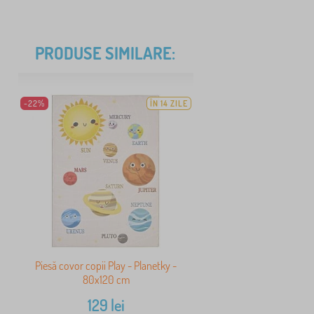
PRODUSE SIMILARE:
-22%
ÎN 14 ZILE
Piesă covor copii Play - Planetky -
80x120 cm
129
lei