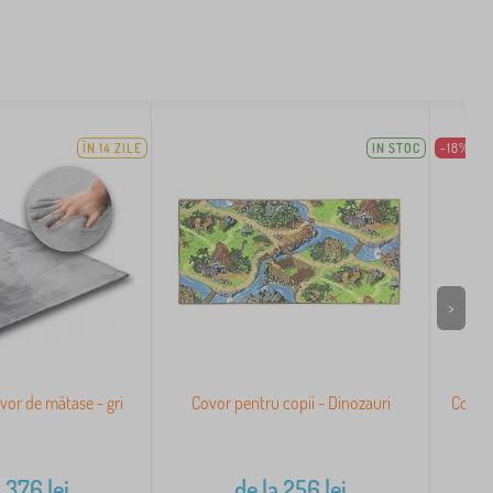
ÎN 14 ZILE
IN STOC
-18%
>
or de mătase - gri
Covor pentru copii - Dinozauri
Covor 
a
376
lei
de la
256
lei