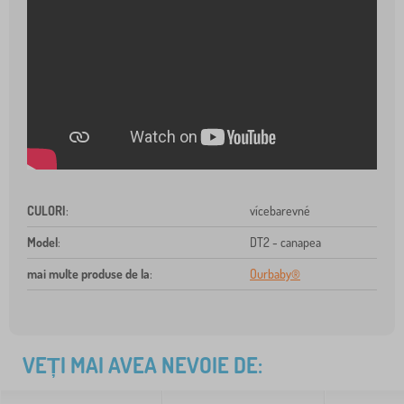
CULORI
:
vícebarevné
Model
:
DT2 - canapea
mai multe produse de la
:
Ourbaby®
VEȚI MAI AVEA NEVOIE DE: