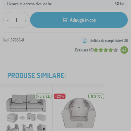
42 lei
Livrare la adresa dvs. de la:
-
+
Adaugă în coș
Cod:
37568-0
+în lista de cumpărături (
0
)
Evaluare (5)
4.4
PRODUSE SIMILARE:
3-5 ZILE
-23%
IN STOC