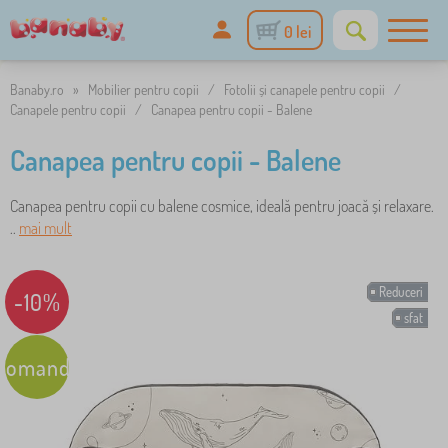
0 lei
Banaby.ro
»
Mobilier pentru copii
/
Fotolii și canapele pentru copii
/
Canapele pentru copii
/
Canapea pentru copii - Balene
Canapea pentru copii - Balene
Canapea pentru copii cu balene cosmice, ideală pentru joacă și relaxare.
..
mai mult
Reduceri
-10%
sfat
comandare