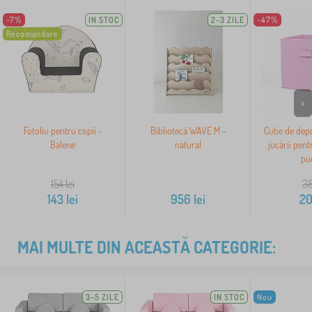
-7%
IN STOC
2-3 ZILE
-47%
Recomandare
>
Fotoliu pentru copii -
Bibliotecă WAVE M -
Cutie de dep
Balene
natural
jucării pent
pu
154
lei
3
143
lei
956
lei
2
MAI MULTE DIN ACEASTĂ CATEGORIE:
3-5 ZILE
IN STOC
Nou