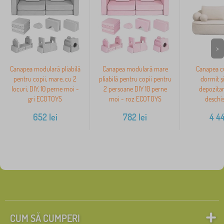
>
Canapea modulară pliabilă
Canapea modulară mare
Canapea cu
pentru copii, mare, cu 2
pliabilă pentru copii pentru
dormit și
locuri, DIY, 10 perne moi -
2 persoane DIY 10 perne
depozitar
gri ECOTOYS
moi - roz ECOTOYS
deschis
652
lei
782
lei
4 4
CUM SĂ CUMPERI