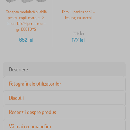
Canapea modulară pliabilă
Fotoliu pentru copii -
pentru copii, mare, cu 2
Iepuraș cu urechi
locuri, DIY, 10 perne moi -
gri ECOTOYS
229
lei
652
lei
177
lei
Descriere
Fotografii ale utilizatorilor
Discuții
Recenzii despre produs
Vă mai recomandăm