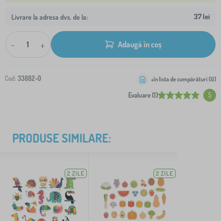
37 lei
Livrare la adresa dvs. de la:
-
+
Adaugă în coș
Cod:
33882-0
+în lista de cumpărături (
0
)
Evaluare (1)
5
PRODUSE SIMILARE:
2 ZILE
2 ZILE