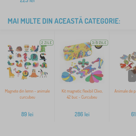
223
lei
MAI MULTE DIN ACEASTĂ CATEGORIE:
2 ZILE
3-5 ZILE
>
Magnete din lemn - animale
Kit magnetic flexibil Clixo,
Animale de p
curcubeu
42 buc - Curcubeu
89
lei
286
lei
61