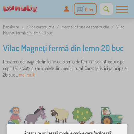
0 lei
Banaby.ro
»
Kit de construcție
/
magnetic trusa de constructie
/
Vilac
Magneți fermă din lemn 20 buc
Vilac Magneți fermă din lemn 20 buc
Douăzeci de magneți din lemn cu o temă de fermă îi vor introduce pe
copiii tăi la viața cu animalele din mediul rural. Caracteristici principale:
20 buc ..
mai mult
Acest site utilizează module cookie care facilitează