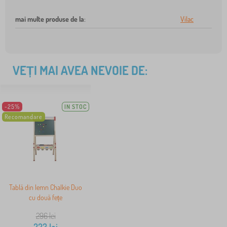
mai multe produse de la
:
Vilac
VEȚI MAI AVEA NEVOIE DE:
-25%
IN STOC
Recomandare
Tablă din lemn Chalkie Duo
cu două fețe
296
lei