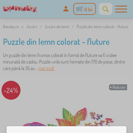
0 lei
Banaby.ro
»
Jucării
/
Jucării de lemn
/
Puzzle din lemn colorat - fluture
Puzzle din lemn colorat - fluture
Un puzzle din lemn frumos colorat în formă de fluture va fi o idee
minunată de cadou. Puzzle-urile sunt formate din 170 de piese, dintre
care până la 35 au ..
mai mult
Reduceri
-24%