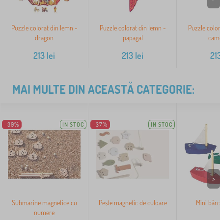
Puzzle colorat din lemn -
Puzzle colorat din lemn -
Puzzle color
dragon
papagal
cam
213
lei
213
lei
21
MAI MULTE DIN ACEASTĂ CATEGORIE:
-39%
IN STOC
-37%
IN STOC
>
Submarine magnetice cu
Pește magnetic de culoare
Mini bărc
numere