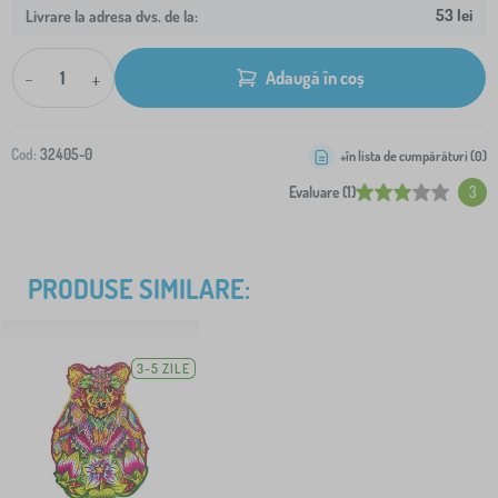
53 lei
Livrare la adresa dvs. de la:
-
+
Adaugă în coș
Cod:
32405-0
+în lista de cumpărături (
0
)
Evaluare (1)
3
PRODUSE SIMILARE:
3-5 ZILE