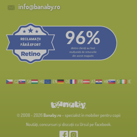
info@banaby.ro
CZ
SK
HU
EN
DE
FR
AT
HR
SI
IE
© 2008 - 2026
Banaby.ro
- specialist în mobilier pentru copii
Noutăți, concursuri și discuții cu Ursul pe Facebook.