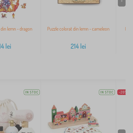
>
t din lemn - dragon
Puzzle colorat din lemn - cameleon
Puzz
14
lei
214
lei
IN STOC
IN STOC
-26%