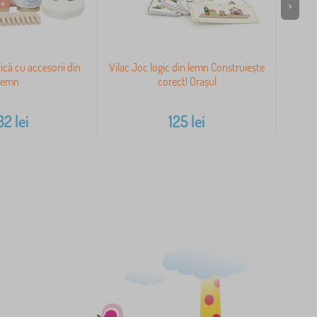
>
că cu accesorii din
Vilac Joc logic din lemn Construiește
Ca
lemn
corect! Orașul
32
lei
125
lei