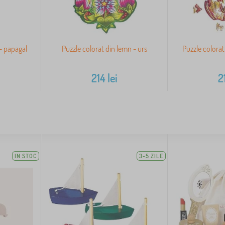
 - papagal
Puzzle colorat din lemn - urs
Puzzle colora
214
lei
2
IN STOC
3-5 ZILE