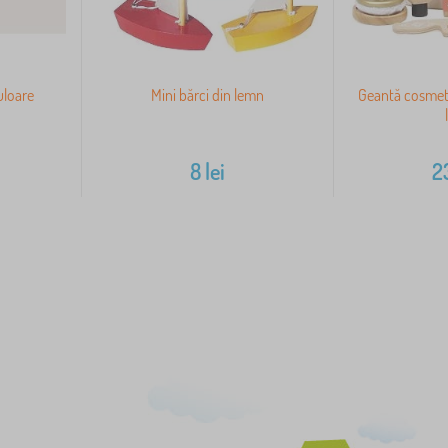
uloare
Mini bărci din lemn
Geantă cosmeti
8
lei
2