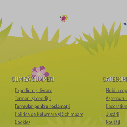
CUM SĂ CUMPERI
CATEGORI
Expediere și livrare
Mobilă cop
Termeni și condiții
Așternutur
Formular pentru reclamații
Decorațiun
Politica de Returnare și Schimbare
Jucării
Cookies
Noutăți