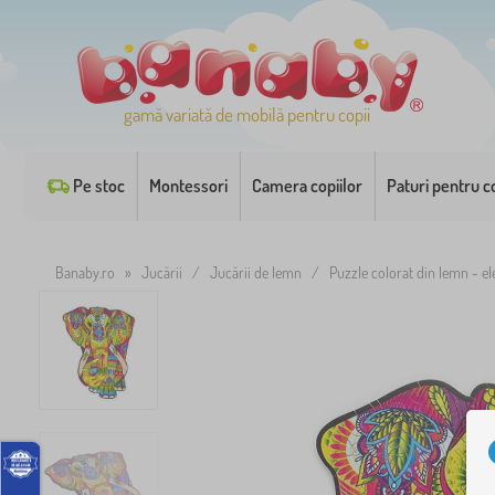
gamă variată de mobilă pentru copii
Pe stoc
Montessori
Camera copiilor
Paturi pentru co
Banaby.ro
»
Jucării
/
Jucării de lemn
/
Puzzle colorat din lemn - el