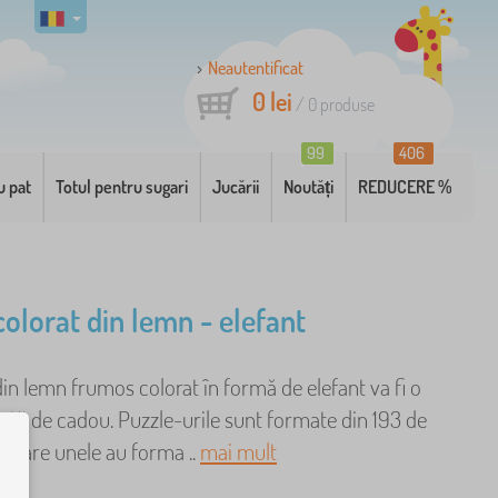
Neautentificat
0 lei
/
0
produse
99
406
u pat
Totul pentru sugari
Jucării
Noutăți
REDUCERE %
colorat din lemn - elefant
in lemn frumos colorat în formă de elefant va fi o
ată de cadou. Puzzle-urile sunt formate din 193 de
re care unele au forma ..
mai mult