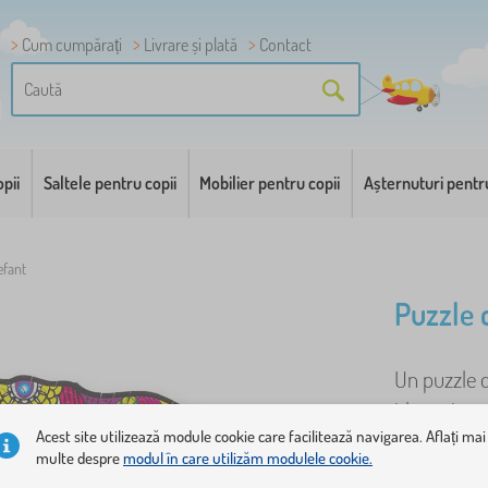
Cum cumpărați
Livrare și plată
Contact
pii
Saltele pentru copii
Mobilier pentru copii
Așternuturi pentr
efant
Puzzle 
Un puzzle d
idee minun
Acest site utilizează module cookie care facilitează navigarea. Aflați mai
piese, dint
multe despre
modul în care utilizăm modulele cookie.