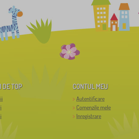
I DE TOP
CONTUL MEU
ii
Autentificare
i
Comenzile mele
i
Inregistrare