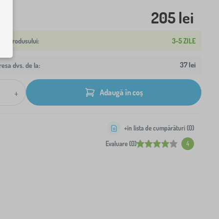
205 lei
3-5 ZILE
37 lei
resa dvs. de la:
+
Adaugă în coș
+în lista de cumpărături (
0
)
Evaluare (0)
4