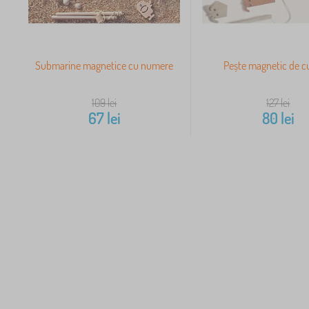
Submarine magnetice cu numere
Pește magnetic de c
109
lei
127
lei
67
lei
80
lei