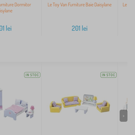
urniture Dormitor
Le Toy Van Furniture Baie Daisylane
Le Toy
isylane
01
lei
201
lei
IN STOC
IN STOC
>