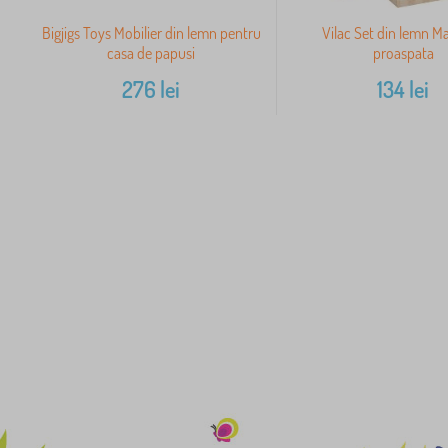
Bigjigs Toys Mobilier din lemn pentru
Vilac Set din lemn M
casa de papusi
proaspata
276
lei
134
lei