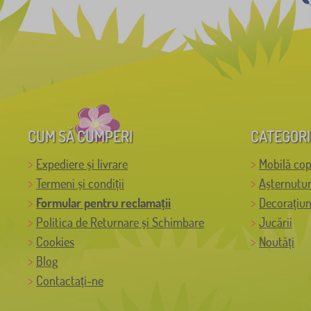
CUM SĂ CUMPERI
CATEGORI
Expediere și livrare
Mobilă cop
Termeni și condiții
Așternutur
Formular pentru reclamații
Decorațiun
Politica de Returnare și Schimbare
Jucării
Cookies
Noutăți
Blog
Contactați-ne