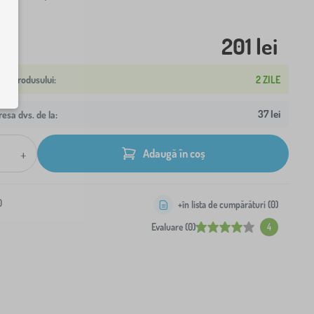
201 lei
2 ZILE
37 lei
resa dvs. de la:
+
Adaugă în coș
0
+în lista de cumpărături (
0
)
Evaluare (0)
4