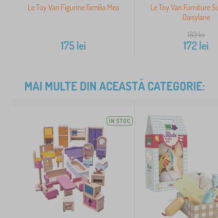
Le Toy Van Figurine Familia Mea
Le Toy Van Furniture S
Daisylane
183
lei
175
lei
172
lei
MAI MULTE DIN ACEASTĂ CATEGORIE:
IN STOC