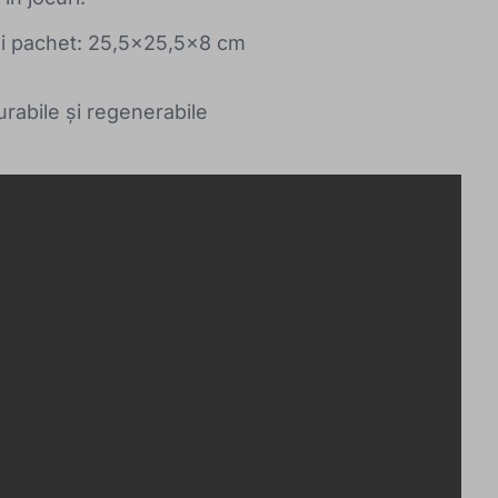
ni pachet: 25,5x25,5x8 cm
urabile și regenerabile