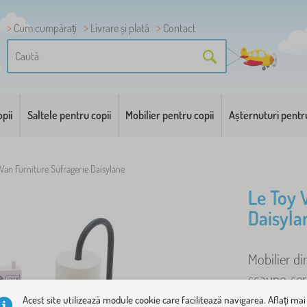
Cum cumpărați
Livrare și plată
Contact
pii
Saltele pentru copii
Mobilier pentru copii
Așternuturi pentr
Van Furniture Sufragerie Daisylane
Le Toy 
Daisyla
Mobilier di
scaune, ser
Caracteristi
Acest site utilizează module cookie care facilitează navigarea. Aflați mai