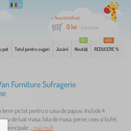
Neautentificat
0 lei
/
0
produse
98
406
u pat
Totul pentru sugari
Jucării
Noutăți
REDUCERE %
Van Furniture Sufragerie
ne
n lemn pictat pentru o casa de papusi. Include 4
viciu de luat masa, fata de masa, perne, ceas si bufet.
ci principale: ..
mai mult