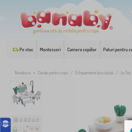
gamă variată de mobilă pentru copii
Pe stoc
Montessori
Camera copiilor
Paturi pentru co
Banaby.ro
»
Căsuțe pentru copii
/
Echipamente la o căsuță
/
Le Toy 