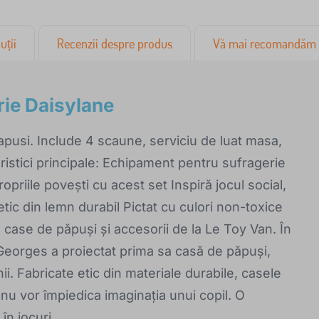
uții
Recenzii despre produs
Vă mai recomandăm
rie Daisylane
apusi. Include 4 scaune, serviciu de luat masa,
ristici principale: Echipament pentru sufragerie
priile povești cu acest set Inspiră jocul social,
etic din lemn durabil Pictat cu culori non-toxice
 case de păpuși și accesorii de la Le Toy Van. În
Georges a proiectat prima sa casă de păpuși,
i. Fabricate etic din materiale durabile, casele
nu vor împiedica imaginația unui copil. O
în jocuri.