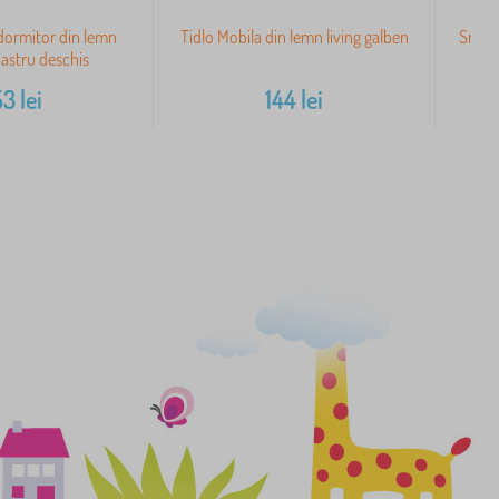
dormitor din lemn
Tidlo Mobila din lemn living galben
Small
bastru deschis
53
lei
144
lei