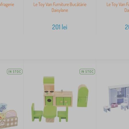
ufragerie
Le Toy Van Furniture Bucătărie
Le Toy Van F
Daisylane
Da
201
lei
2
IN STOC
IN STOC