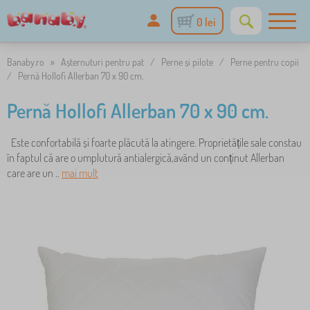
0 lei
Banaby.ro
»
Așternuturi pentru pat
/
Perne și pilote
/
Perne pentru copii
/
Pernă Hollofi Allerban 70 x 90 cm.
Pernă Hollofi Allerban 70 x 90 cm.
Este confortabilă și foarte plăcută la atingere. Proprietățile sale constau
în faptul că are o umplutură antialergică,având un conținut Allerban
care are un ..
mai mult