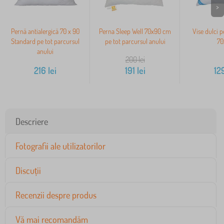
>
Pernă antialergică 70 x 90
Perna Sleep Well 70x90 cm
Vise dulci p
Standard pe tot parcursul
pe tot parcursul anului
70
anului
200
lei
216
lei
191
lei
12
Descriere
Fotografii ale utilizatorilor
Discuții
Recenzii despre produs
Vă mai recomandăm