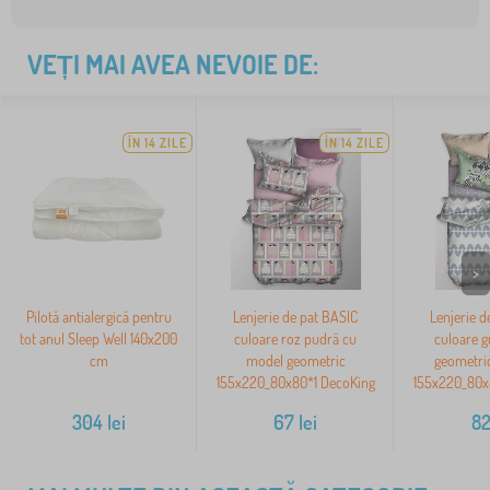
VEȚI MAI AVEA NEVOIE DE:
ÎN 14 ZILE
ÎN 14 ZILE
>
Pilotă antialergică pentru
Lenjerie de pat BASIC
Lenjerie d
tot anul Sleep Well 140x200
culoare roz pudră cu
culoare g
cm
model geometric
geometri
155x220_80x80*1 DecoKing
155x220_80x
304
lei
67
lei
8