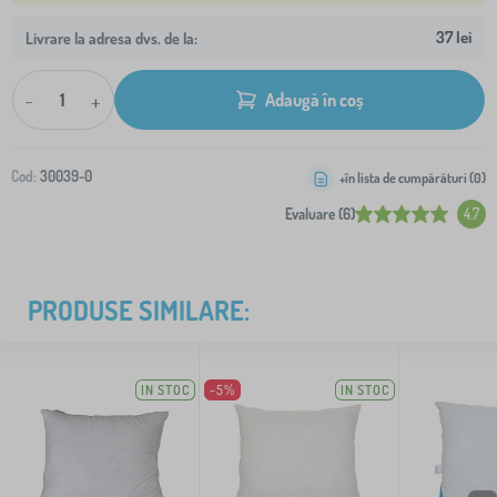
37 lei
Livrare la adresa dvs. de la:
-
+
Adaugă în coș
Cod:
30039-0
+în lista de cumpărături (
0
)
Evaluare (6)
4.7
PRODUSE SIMILARE:
IN STOC
-5%
IN STOC