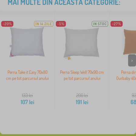
MAI MULTE DIN ACEASTĂ CATEGORIE:
-20%
ÎN 14 ZILE
-5%
IN STOC
-27%
>
Perna Take it Easy 70x80
Perna Sleep Well 70x90 cm
Perna di
cm pe tot parcursul anului
pe tot parcursul anului
Ourbaby 40x
133
lei
200
lei
9
107
lei
191
lei
6