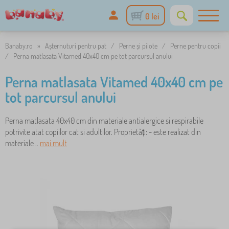
0 lei
Banaby.ro
»
Așternuturi pentru pat
/
Perne și pilote
/
Perne pentru copii
/
Perna matlasata Vitamed 40x40 cm pe tot parcursul anului
Perna matlasata Vitamed 40x40 cm pe
tot parcursul anului
Perna matlasata 40x40 cm din materiale antialergice si respirabile
potrivite atat copiilor cat si adultilor. Proprietăți: - este realizat din
materiale ..
mai mult