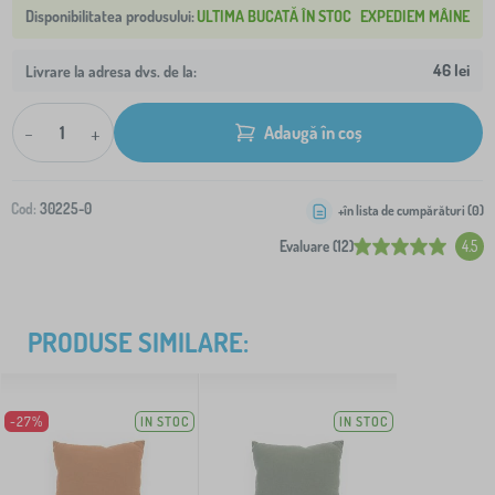
ULTIMA BUCATĂ ÎN STOC
EXPEDIEM MÂINE
46 lei
Livrare la adresa dvs. de la:
-
+
Adaugă în coș
Cod:
30225-0
+în lista de cumpărături (
0
)
Evaluare (12)
4.5
PRODUSE SIMILARE:
-27%
IN STOC
IN STOC