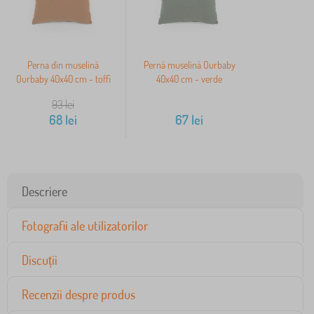
Perna din muselină
Pernă muselină Ourbaby
Ourbaby 40x40 cm - toffi
40x40 cm - verde
93
lei
68
lei
67
lei
Descriere
Fotografii ale utilizatorilor
Discuții
Recenzii despre produs