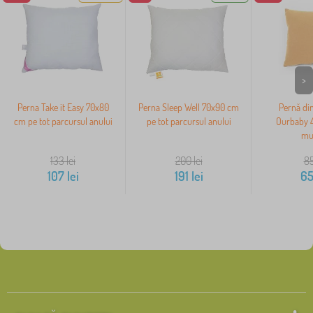
>
Perna Take it Easy 70x80
Perna Sleep Well 70x90 cm
Pernă di
cm pe tot parcursul anului
pe tot parcursul anului
Ourbaby 
mu
133
lei
200
lei
8
107
lei
191
lei
6