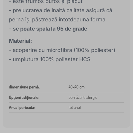
- este frumos pufos și plăcut
- prelucrarea de înaltă calitate asigură că
perna își păstrează întotdeauna forma
-
se poate spala la 95 de grade
Material:
- acoperire cu microfibra (100% poliester)
- umplutura 100% poliester HCS
dimensiune pernă
:
40x40 cm
Opțiuni adiționale
:
pernă, anti alergic
Anual perioadă
:
tot anul