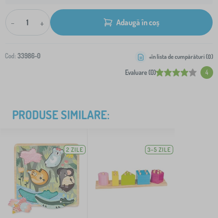
-
+
Adaugă în coș
Cod:
33986-0
+în lista de cumpărături (
0
)
Evaluare (0)
4
PRODUSE SIMILARE:
2 ZILE
3-5 ZILE