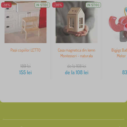
-18%
IN STOC
-36%
IN STOC
>
Pașii copiilor LETTO
Casa magnetica din lemn
Bigjigs Ba
Montessori - naturala
Motor 
189
lei
de la 168
lei
155
lei
de la
108
lei
8