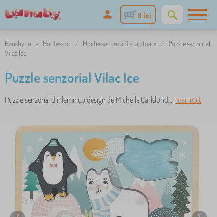
0 lei
Banaby.ro
»
Montessori
/
Montessori jucării și ajutoare
/
Puzzle senzorial
Vilac Ice
Puzzle senzorial Vilac Ice
Puzzle senzorial din lemn cu design de Michelle Carlslund. ..
mai mult