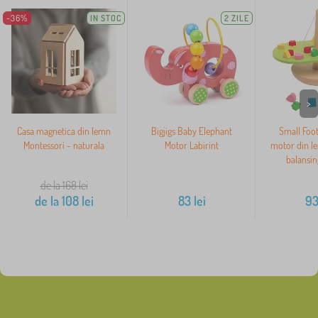
-36%
IN STOC
2 ZILE
>
Casa magnetica din lemn
Bigjigs Baby Elephant
Small Foot
Montessori - naturala
Motor Labirint
motor din l
balansin
de la 168
lei
de la
108
lei
83
lei
9