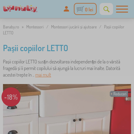
0 lei
Banaby.ro
»
Montessori
/
Montessori jucării și ajutoare
/
Pașii copiilor
LETTO
Pașii copiilor LETTO
Pașii copiilor LETTO susțin dezvoltarea independenței de la o vârstă
fragedă și îi permit copilului să ajungă la lucruri mai înalte. Datorită
acestei trepte în ..
mai mult
Reduceri
-18%