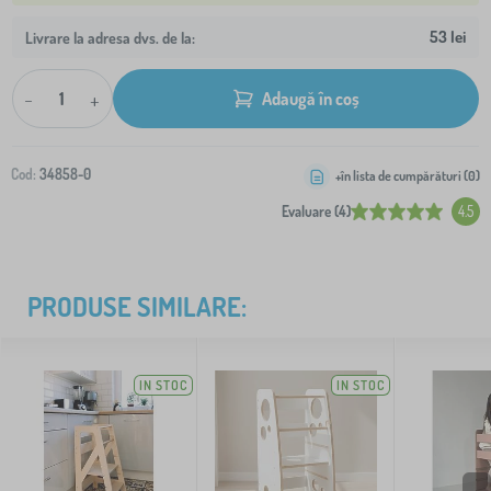
53 lei
Livrare la adresa dvs. de la:
-
+
Adaugă în coș
Cod:
34858-0
+în lista de cumpărături (
0
)
Evaluare (4)
4.5
PRODUSE SIMILARE:
IN STOC
IN STOC