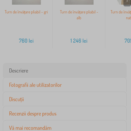
>
Turn de învățare pliabil - gri
Turn de învățare pliabil -
Turn de învă
alb
nat
760
lei
1 246
lei
70
Descriere
Fotografii ale utilizatorilor
Discuții
Recenzii despre produs
Vă mai recomandăm