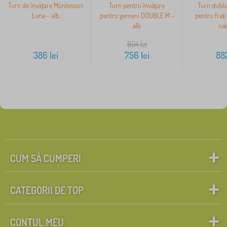
Turn de învățare Montessori
Turn pentru învățare
Turn dublu
Luna - alb
pentru gemeni DOUBLE M -
pentru fraț
alb
nat
804
lei
386
lei
756
lei
88
CUM SĂ CUMPERI
CATEGORII DE TOP
CONTUL MEU