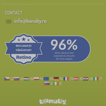
CONTACT
info@banaby.ro
CZ
SK
HU
PL
EN
DE
FR
AT
HR
IT
SI
IE