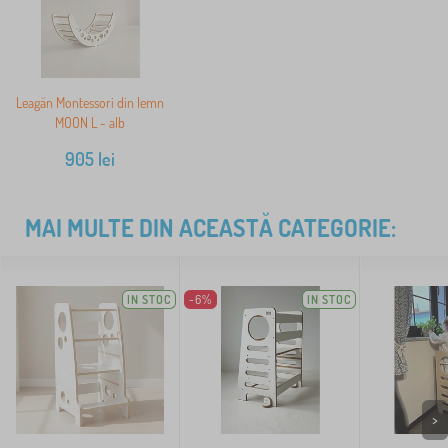
Leagăn Montessori din lemn
MOON L - alb
905
lei
MAI MULTE DIN ACEASTĂ CATEGORIE:
IN STOC
-6%
IN STOC
>