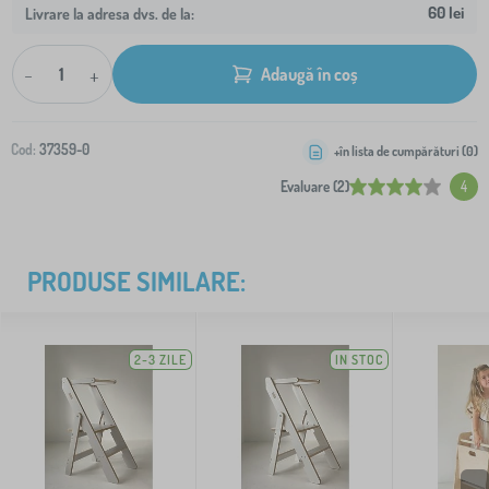
60 lei
Livrare la adresa dvs. de la:
-
+
Adaugă în coș
Cod:
37359-0
+în lista de cumpărături (
0
)
Evaluare (2)
4
PRODUSE SIMILARE:
2-3 ZILE
IN STOC