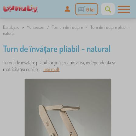
0 lei
Banaby.ro
»
Montessori
/
Turnuri de învățare
/
Turn de învățare pliabil -
natural
Turn de învățare pliabil - natural
Turnul de învățare pliabil sprijină creativitatea, independența și
motricitatea copiilor. ..
mai mult