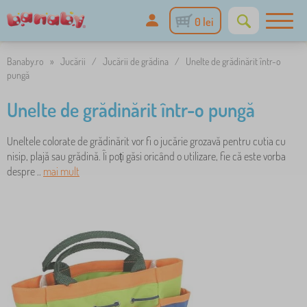
0 lei
Banaby.ro
»
Jucării
/
Jucării de grădina
/
Unelte de grădinărit într-o
pungă
Unelte de grădinărit într-o pungă
Uneltele colorate de grădinărit vor fi o jucărie grozavă pentru cutia cu
nisip, plajă sau grădină. Îi poți găsi oricând o utilizare, fie că este vorba
despre ..
mai mult