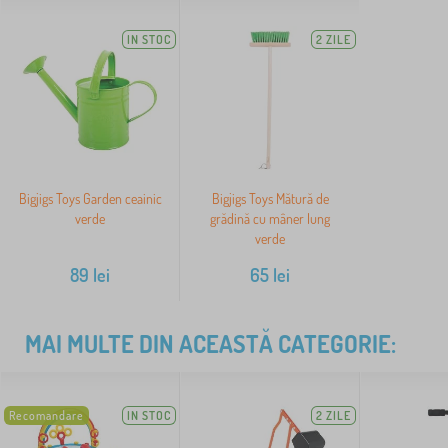
IN STOC
2 ZILE
Bigjigs Toys Garden ceainic
Bigjigs Toys Mătură de
verde
grădină cu mâner lung
verde
89
lei
65
lei
MAI MULTE DIN ACEASTĂ CATEGORIE:
Recomandare
IN STOC
2 ZILE