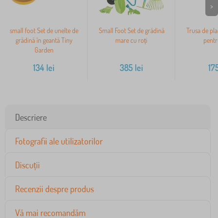
>
small foot Set de unelte de
Small Foot Set de grădină
Trusa de pla
grădină în geantă Tiny
mare cu roți
pentr
Garden
134
lei
385
lei
17
Descriere
Fotografii ale utilizatorilor
Discuții
Recenzii despre produs
Vă mai recomandăm