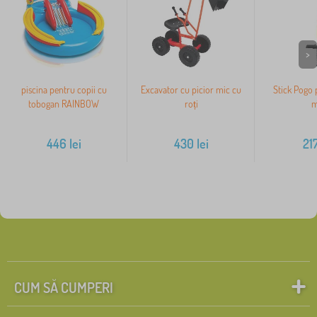
>
piscina pentru copii cu
Excavator cu picior mic cu
Stick Pogo 
tobogan RAINBOW
roți
m
446
lei
430
lei
21
CUM SĂ CUMPERI