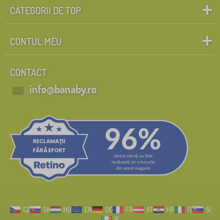
CATEGORII DE TOP
CONTUL MEU
CONTACT
info@banaby.ro
CZ
SK
HU
EN
DE
FR
AT
HR
IT
SI
IE