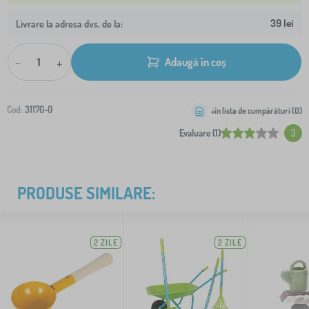
39 lei
Livrare la adresa dvs. de la:
-
+
Adaugă în coș
Cod:
31170-0
+în lista de cumpărături (
0
)
Evaluare (1)
3
PRODUSE SIMILARE:
2 ZILE
2 ZILE