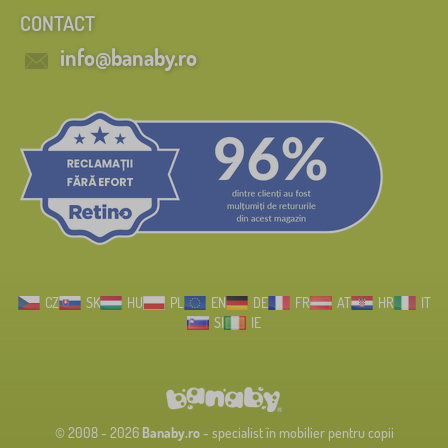
CONTACT
info@banaby.ro
CZ
SK
HU
PL
EN
DE
FR
AT
HR
IT
SI
IE
© 2008 - 2026
Banaby.ro
- specialist în mobilier pentru copii