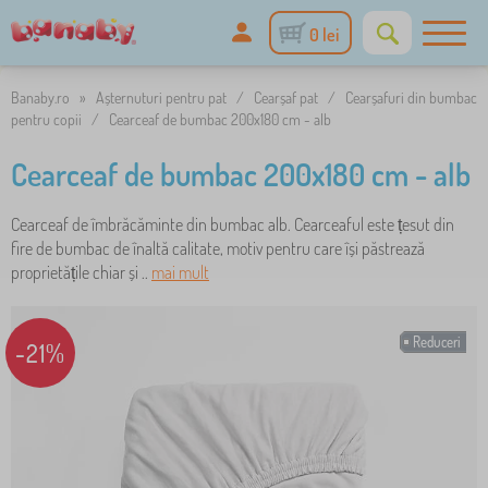
0 lei
Banaby.ro
»
Așternuturi pentru pat
/
Cearșaf pat
/
Cearșafuri din bumbac
pentru copii
/
Cearceaf de bumbac 200x180 cm - alb
Cearceaf de bumbac 200x180 cm - alb
Cearceaf de îmbrăcăminte din bumbac alb. Cearceaful este țesut din
fire de bumbac de înaltă calitate, motiv pentru care își păstrează
proprietățile chiar și ..
mai mult
Reduceri
-21%