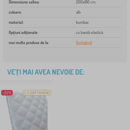
Dimensiune saltea
:
200x180 cm
culoare
:
alb
material
:
bumbac
Opțiuni adiționale
:
cu bandă elastică
mai multe produse de la
:
Ourbaby®
VEȚI MAI AVEA NEVOIE DE:
-22%
1-3 SĂPTĂMÂNI