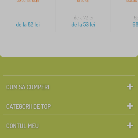
de construcții
ursuleți
160x80 
de la 72
lei
9
de la
82
lei
de la
53
lei
6
CUM SĂ CUMPERI
CATEGORII DE TOP
CONTUL MEU