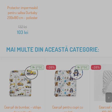
Protector impermeabil
pentru saltea Ourbaby
200x180 cm - poliester
132
lei
103
lei
MAI MULTE DIN ACEASTĂ CATEGORIE:
IN STOC
-26%
IN STOC
-26%
>
Cearșaf de bumbac - utilaje
Cearșaf pentru copii cu
Cearceaf