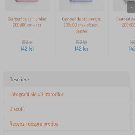
>
Cearceaf de pat bumbac
Cearceaf de pat bumbac
Cearceaf d
200x180 cm - roz
200x180 cm - albastru
200x180
deschis
180
lei
180
lei
18
142
lei
142
lei
14
Descriere
Fotografii ale utilizatorilor
Discuții
Recenzii despre produs