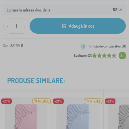
53 lei
Livrare la adresa dvs. de la:
-
+
Adaugă în coș
Cod:
35109-0
+în lista de cumpărături (
0
)
Evaluare (2)
3.5
PRODUSE SIMILARE:
-21%
ÎN 14 ZILE
-21%
ÎN 14 ZILE
-21%