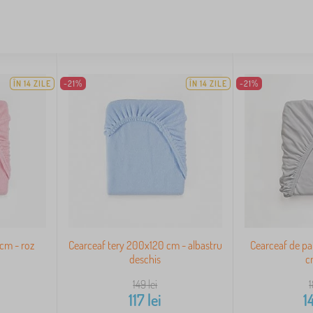
ÎN 14 ZILE
-21%
ÎN 14 ZILE
-21%
cm - roz
Cearceaf tery 200x120 cm - albastru
Cearceaf de p
deschis
c
149
lei
117
lei
1