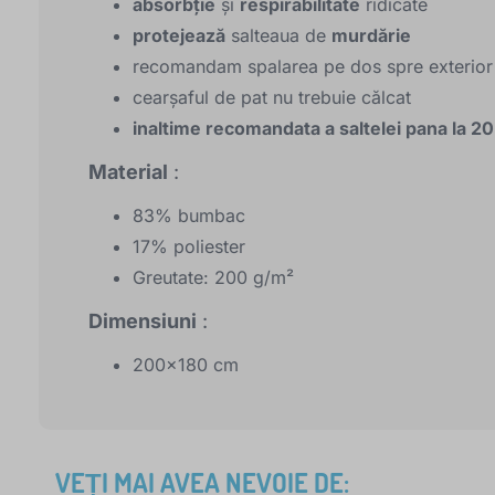
absorbție
și
respirabilitate
ridicate
protejează
salteaua de
murdărie
recomandam spalarea pe dos spre exterior
cearşaful de pat nu trebuie călcat
inaltime recomandata a saltelei pana la 2
Material
:
83% bumbac
17% poliester
Greutate: 200 g/m²
Dimensiuni
:
200x180 cm
VEȚI MAI AVEA NEVOIE DE: