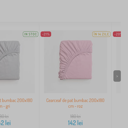
IN STOC
-21%
ÎN 14 ZILE
-20%
>
at bumbac 200x180
Cearceaf de pat bumbac 200x180
Cea
m - gri
cm - roz
180
lei
180
lei
42
lei
142
lei