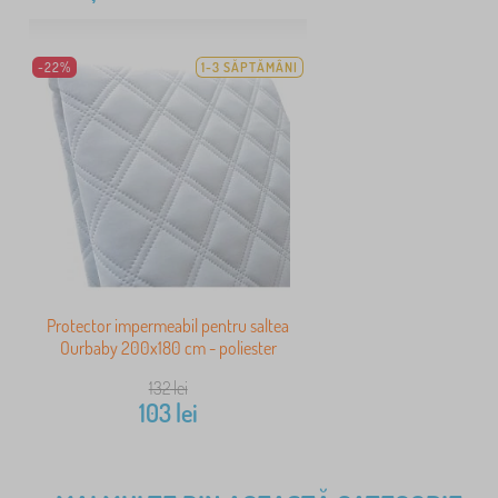
-22%
1-3 SĂPTĂMÂNI
Protector impermeabil pentru saltea
Ourbaby 200x180 cm - poliester
132
lei
103
lei