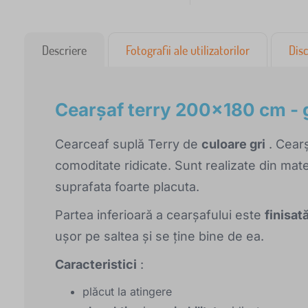
Descriere
Fotografii ale utilizatorilor
Disc
Cearşaf terry 200x180 cm - g
Cearceaf suplă Terry de
culoare gri
. Cearș
comoditate ridicate. Sunt realizate din mater
suprafata foarte placuta.
Partea inferioară a cearșafului este
finisat
ușor pe saltea și se ține bine de ea.
Caracteristici
:
plăcut la atingere