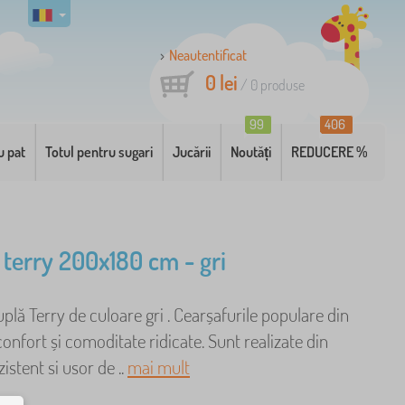
Neautentificat
0 lei
/
0
produse
99
406
u pat
Totul pentru sugari
Jucării
Noutăți
REDUCERE %
 terry 200x180 cm - gri
plă Terry de culoare gri . Cearșafurile populare din
confort și comoditate ridicate. Sunt realizate din
istent si usor de ..
mai mult