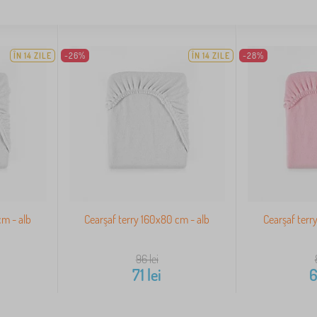
ÎN 14 ZILE
-26%
ÎN 14 ZILE
-28%
cm - alb
Cearşaf terry 160x80 cm - alb
Cearşaf terr
96
lei
71
lei