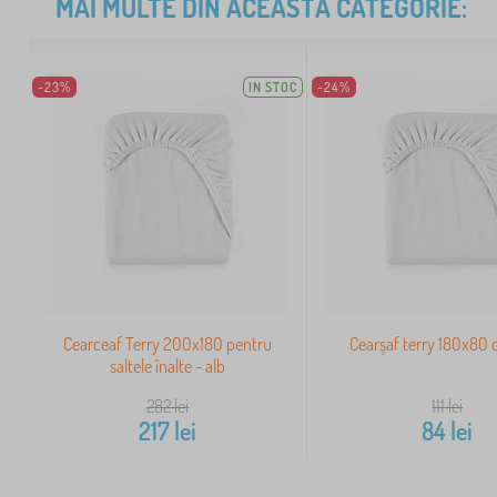
MAI MULTE DIN ACEASTĂ CATEGORIE:
-23%
IN STOC
-24%
Cearceaf Terry 200x180 pentru
Cearşaf terry 180x80 
saltele înalte - alb
282
lei
111
lei
217
lei
84
lei