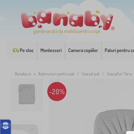
gamă variată de mobilă pentru copii
Pe stoc
Montessori
Camera copiilor
Paturi pentru co
Banaby.ro
»
Așternuturi pentru pat
/
Cearșaf pat
/
Cearșafuri Terry
-20%