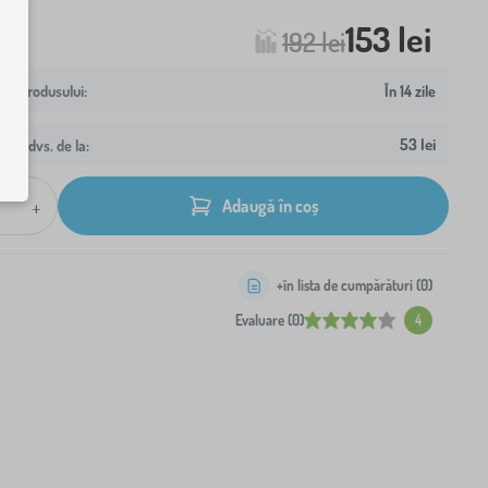
153 lei
192 lei
În 14 zile
53 lei
resa dvs. de la:
+
Adaugă în coș
+în lista de cumpărături (
0
)
Evaluare (0)
4