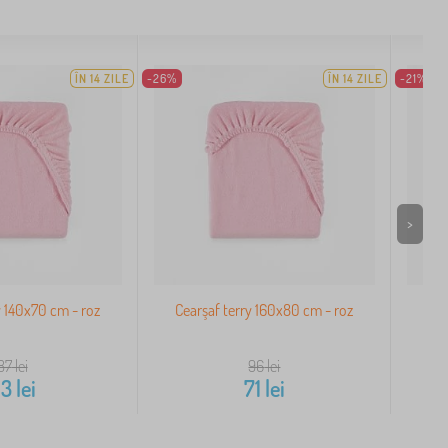
ÎN 14 ZILE
-26%
ÎN 14 ZILE
-21%
>
y 140x70 cm - roz
Cearşaf terry 160x80 cm - roz
Cea
87
lei
96
lei
63
lei
71
lei