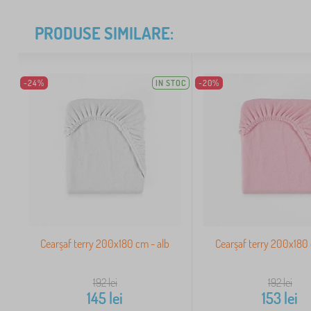
PRODUSE SIMILARE:
-24%
IN STOC
-20%
Cearşaf terry 200x180 cm - alb
Cearşaf terry 200x180 
192
lei
192
lei
145
lei
153
lei