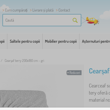
Cum cumpărați
Livrare și plată
Contact
pii
Saltele pentru copii
Mobilier pentru copii
Așternuturi pentr
/
Cearşaf terry 200x180 cm - gri
Cearşaf
Reduceri
Cearceaf su
tery oferă 
material rez