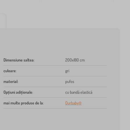
Dimensiune saltea
:
200x180 cm
culoare
:
gri
material
:
pufos
Opțiuni adiționale
:
cu bandă elastică
mai multe produse de la
:
Ourbaby®