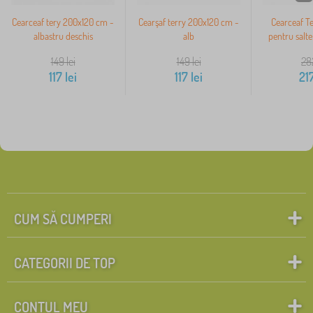
Cearceaf tery 200x120 cm -
Cearşaf terry 200x120 cm -
Cearceaf T
albastru deschis
alb
pentru saltel
149
lei
149
lei
28
117
lei
117
lei
21
CUM SĂ CUMPERI
CATEGORII DE TOP
CONTUL MEU