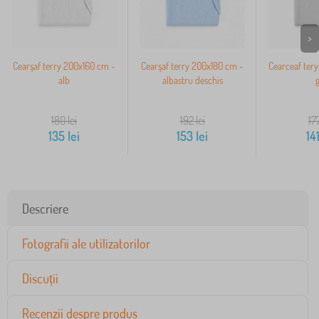
>
Cearşaf terry 200x160 cm -
Cearşaf terry 200x180 cm -
Cearceaf ter
alb
albastru deschis
g
180
lei
192
lei
17
135
lei
153
lei
14
Descriere
Fotografii ale utilizatorilor
Discuții
Recenzii despre produs