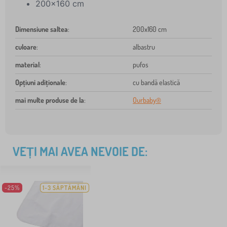
200x160 cm
Dimensiune saltea
:
200x160 cm
culoare
:
albastru
material
:
pufos
Opțiuni adiționale
:
cu bandă elastică
mai multe produse de la
:
Ourbaby®
VEȚI MAI AVEA NEVOIE DE:
-25%
1-3 SĂPTĂMÂNI