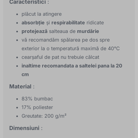
Caracteristici
:
plăcut la atingere
absorbție
și
respirabilitate
ridicate
protejează
salteaua de
murdărie
vă recomandăm spălarea pe dos spre
exterior la o temperatură maximă de 40°C
cearşaful de pat nu trebuie călcat
inaltime recomandata a saltelei pana la 20
cm
Material
:
83% bumbac
17% poliester
Greutate: 200 g/m²
Dimensiuni
: