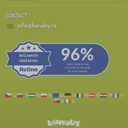
CONTACT
info@banaby.ro
CZ
SK
HU
PL
EN
DE
FR
AT
HR
IT
SI
IE