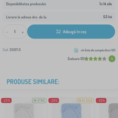
În 14 zile
53 lei
Livrare la adresa dvs. de la:
-
+
Adaugă în coș
Cod:
35167-0
+în lista de cumpărături (
0
)
Evaluare (0)
4
PRODUSE SIMILARE:
-25%
IN STOC
-20%
ÎN 14 ZILE
-20%