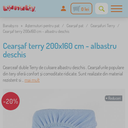
0 lei
Banaby.ro
»
Așternuturi pentru pat
/
Cearșaf pat
/
Cearșafuri Terry
/
Cearşaf terry 200x160 cm - albastru deschis
Cearşaf terry 200x160 cm - albastru
deschis
Cearceaf duble Terry de culoare albastru deschis . Cearșafurile populare
din tery oferă confort și comoditate ridicate. Sunt realizate din material
rezistent si ..
mai mult
Reduceri
-20%