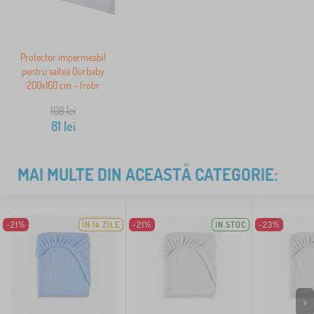
Protector impermeabil
pentru saltea Ourbaby
200x160 cm - frotir
108
lei
81
lei
MAI MULTE DIN ACEASTĂ CATEGORIE:
-21%
ÎN 14 ZILE
-21%
IN STOC
-23%
>