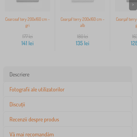
>
Cearceaf tery 200x160 cm -
Cearşaf terry 200x160 cm -
Cearşaf terr
gri
alb
g
177
lei
180
lei
16
141
lei
135
lei
12
Descriere
Fotografii ale utilizatorilor
Discuții
Recenzii despre produs
Vă mai recomandăm