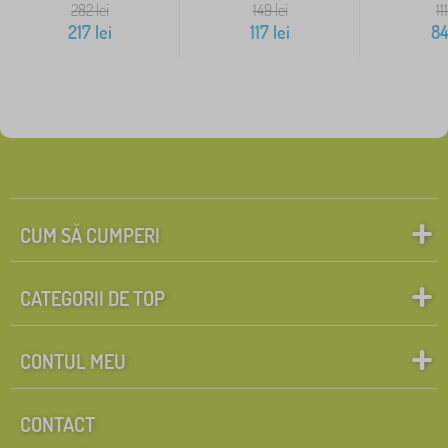
282
lei
149
lei
111
217
lei
117
lei
8
CUM SĂ CUMPERI
CATEGORII DE TOP
CONTUL MEU
CONTACT