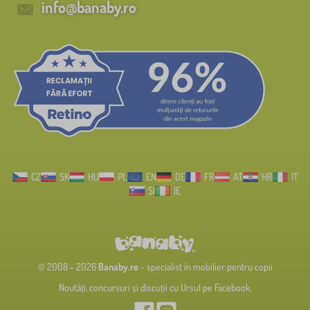
info@banaby.ro
CZ
SK
HU
PL
EN
DE
FR
AT
HR
IT
SI
IE
© 2008 - 2026
Banaby.ro
- specialist în mobilier pentru copii
Noutăți, concursuri și discuții cu Ursul pe Facebook.