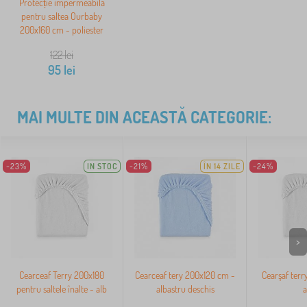
Protecție impermeabilă
pentru saltea Ourbaby
200x160 cm - poliester
122
lei
95
lei
MAI MULTE DIN ACEASTĂ CATEGORIE:
-23%
IN STOC
-21%
ÎN 14 ZILE
-24%
>
Cearceaf Terry 200x180
Cearceaf tery 200x120 cm -
Cearşaf terr
pentru saltele înalte - alb
albastru deschis
a