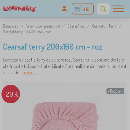
0 lei
Banaby.ro
»
Așternuturi pentru pat
/
Cearșaf pat
/
Cearșafuri Terry
/
Cearşaf terry 200x160 cm - roz
Cearşaf terry 200x160 cm - roz
Cearceaf de pat tip Terry de culoare roz . Cearșafurile populare din tery
oferă confort și comoditate ridicate. Sunt realizate din material rezistent
si usor de ..
mai mult
Reduceri
-20%