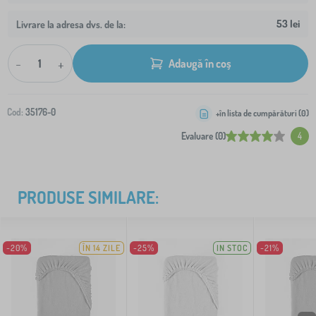
53 lei
Livrare la adresa dvs. de la:
-
+
Adaugă în coș
Cod:
35176-0
+în lista de cumpărături (
0
)
Evaluare (0)
4
PRODUSE SIMILARE:
-20%
ÎN 14 ZILE
-25%
IN STOC
-21%