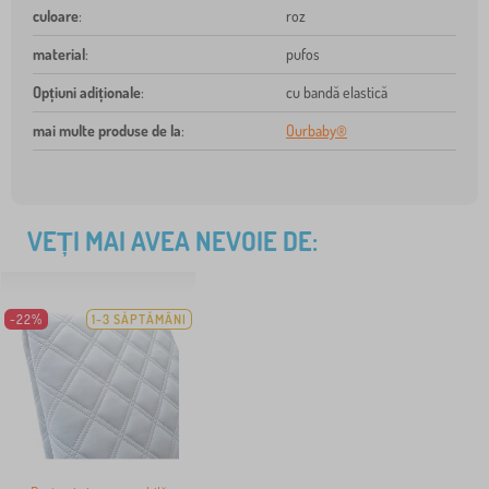
culoare
:
roz
material
:
pufos
Opțiuni adiționale
:
cu bandă elastică
mai multe produse de la
:
Ourbaby®
VEȚI MAI AVEA NEVOIE DE:
-22%
1-3 SĂPTĂMÂNI