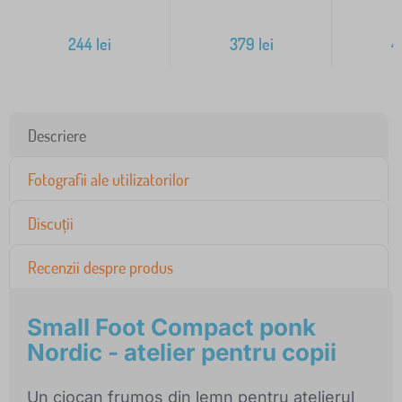
244
lei
379
lei
4
Descriere
Fotografii ale utilizatorilor
Discuții
Recenzii despre produs
Small Foot Compact ponk
Nordic - atelier pentru copii
Un ciocan frumos din lemn pentru atelierul