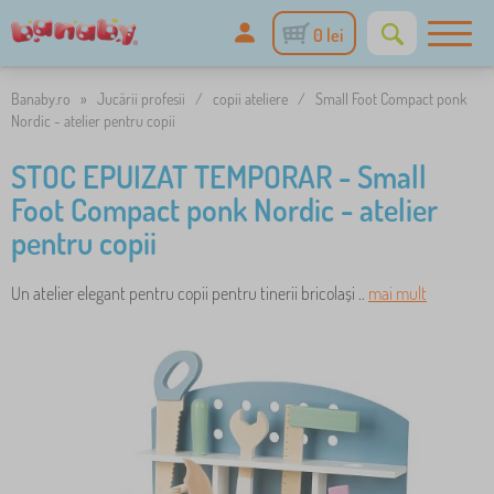
0 lei
Banaby.ro
»
Jucării profesii
/
copii ateliere
/
Small Foot Compact ponk
Nordic - atelier pentru copii
STOC EPUIZAT TEMPORAR - Small
Foot Compact ponk Nordic - atelier
pentru copii
Un atelier elegant pentru copii pentru tinerii bricolași ..
mai mult