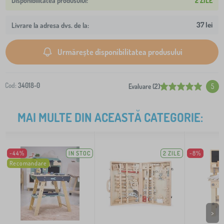
2 ZILE
37 lei
Livrare la adresa dvs. de la:
Urmărește disponibilitatea produsului
Cod:
34018-0
Evaluare (2)
5
MAI MULTE DIN ACEASTĂ CATEGORIE:
-44%
IN STOC
2 ZILE
-8%
Recomandare
>