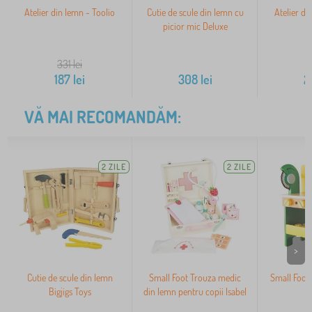
Atelier din lemn - Toolio
Cutie de scule din lemn cu
Atelier de
picior mic Deluxe
331
lei
187
lei
308
lei
2
VĂ MAI RECOMANDĂM:
2 ZILE
2 ZILE
>
Cutie de scule din lemn
Small Foot Trouza medic
Small Foot
Bigjigs Toys
din lemn pentru copii Isabel
Ch