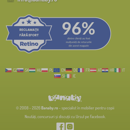
CZ
SK
HU
PL
EN
DE
FR
AT
HR
IT
SI
IE
© 2008 - 2026
Banaby.ro
- specialist în mobilier pentru copii
Noutăți, concursuri și discuții cu Ursul pe Facebook.