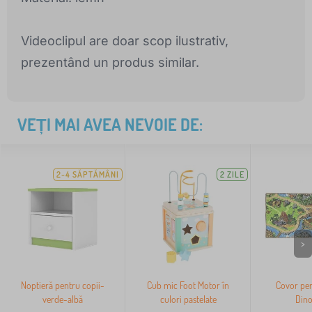
Videoclipul are doar scop ilustrativ,
prezentând un produs similar.
VEȚI MAI AVEA NEVOIE DE:
2-4 SĂPTĂMÂNI
2 ZILE
>
Noptieră pentru copii-
Cub mic Foot Motor în
Covor pen
verde-albă
culori pastelate
Dino