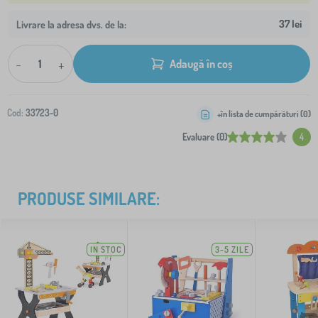
37 lei
Livrare la adresa dvs. de la:
-
+
Adaugă în coș
Cod:
33723-0
+în lista de cumpărături (
0
)
Evaluare (0)
4
PRODUSE SIMILARE:
IN STOC
3-5 ZILE