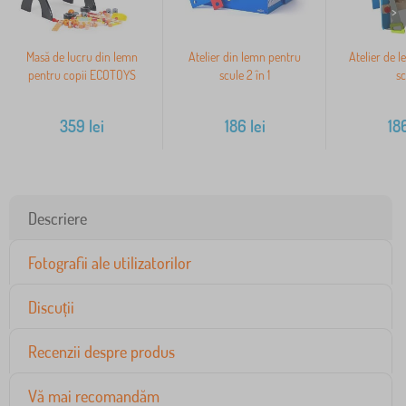
>
Masă de lucru din lemn
Atelier din lemn pentru
Atelier de 
pentru copii ECOTOYS
scule 2 în 1
sc
359
lei
186
lei
18
Descriere
Fotografii ale utilizatorilor
Discuții
Recenzii despre produs
Vă mai recomandăm