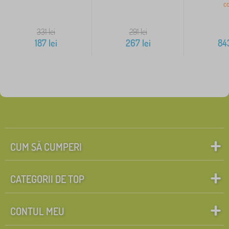
co
331
lei
291
lei
187
lei
267
lei
84
CUM SĂ CUMPERI
CATEGORII DE TOP
CONTUL MEU