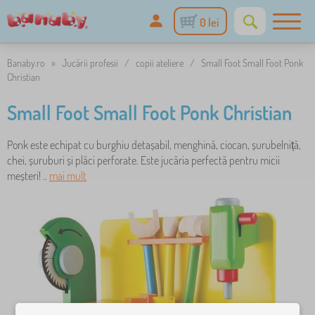
0 lei
Banaby.ro
»
Jucării profesii
/
copii ateliere
/
Small Foot Small Foot Ponk
Christian
Small Foot Small Foot Ponk Christian
Ponk este echipat cu burghiu detașabil, menghină, ciocan, șurubelniță,
chei, șuruburi și plăci perforate. Este jucăria perfectă pentru micii
meșteri! ..
mai mult