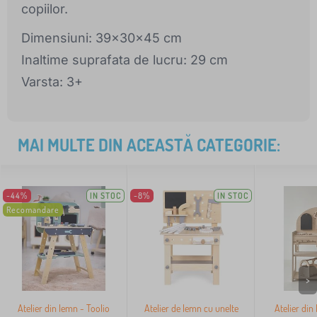
copiilor.
Dimensiuni: 39x30x45 cm
Inaltime suprafata de lucru: 29 cm
Varsta: 3+
MAI MULTE DIN ACEASTĂ CATEGORIE:
-44%
IN STOC
-8%
IN STOC
Recomandare
>
Atelier din lemn - Toolio
Atelier de lemn cu unelte
Atelier din