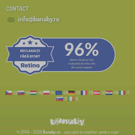
CONTACT
info@banaby.ro
CZ
SK
HU
PL
EN
DE
FR
AT
HR
IT
SI
IE
© 2008 - 2026
Banaby.ro
- specialist în mobilier pentru copii