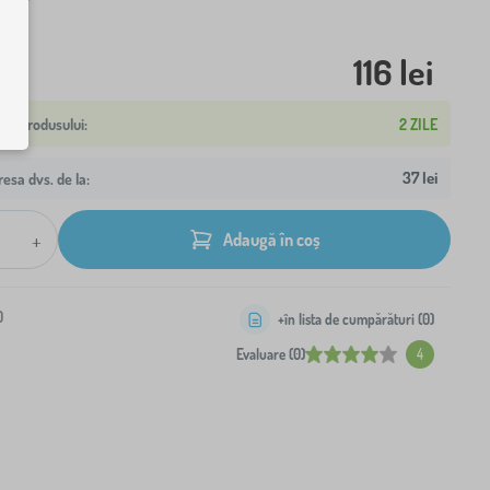
116 lei
2 ZILE
37 lei
resa dvs. de la:
+
Adaugă în coș
0
+în lista de cumpărături (
0
)
Evaluare (0)
4