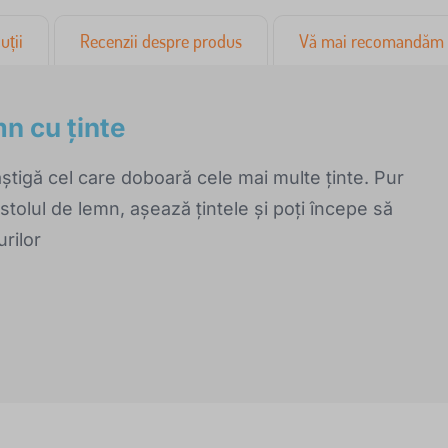
uții
Recenzii despre produs
Vă mai recomandăm
mn cu ținte
âștigă cel care doboară cele mai multe ținte. Pur
tolul de lemn, așează țintele și poți începe să
urilor