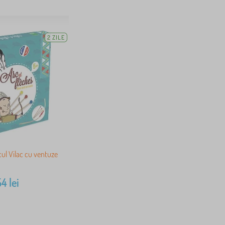
2 ZILE
rcul Vilac cu ventuze
54
lei