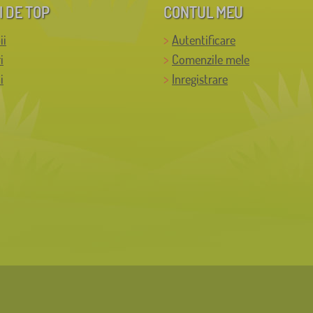
I DE TOP
CONTUL MEU
ii
Autentificare
i
Comenzile mele
i
Inregistrare