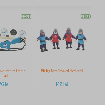
2 ZILE
2 ZILE
mic lovitura Martin
Bigjigs Toys Cavaleri Medievali
urcade
76
lei
142
lei