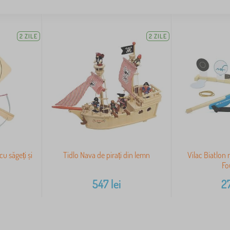
2 ZILE
2 ZILE
u săgeți și
Tidlo Nava de pirați din lemn
Vilac Biatlon 
Fo
547
lei
2