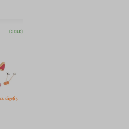
2 ZILE
u săgeți și