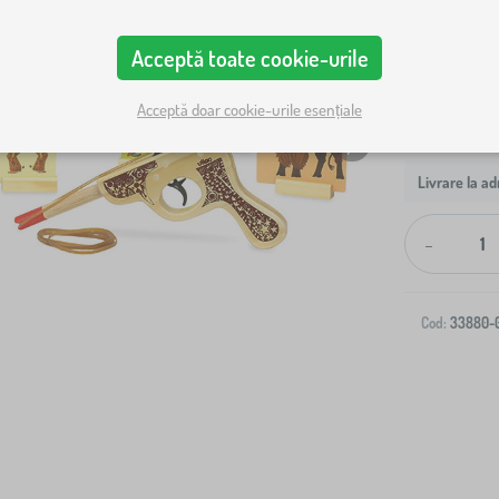
Acceptă toate cookie-urile
Acceptă doar cookie-urile esențiale
Livrare la ad
-
Cod:
33880-