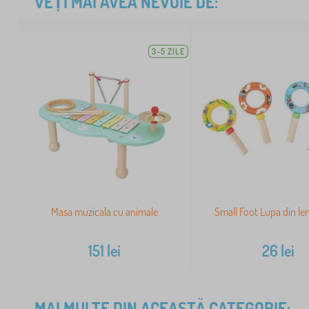
VEȚI MAI AVEA NEVOIE DE:
3-5 ZILE
Masa muzicala cu animale
Small Foot Lupa din le
151
lei
26
lei
MAI MULTE DIN ACEASTĂ CATEGORIE: