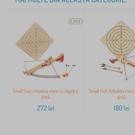
2 ZILE
Small Foot Arbaleta mare cu săgeți și
Small Foot Arbaleta mică c
țintă
țintă
272
lei
180
lei