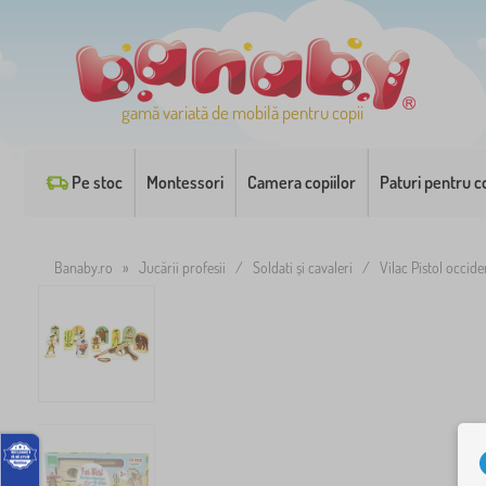
gamă variată de mobilă pentru copii
Pe stoc
Montessori
Camera copiilor
Paturi pentru co
Banaby.ro
»
Jucării profesii
/
Soldati și cavaleri
/
Vilac Pistol occide