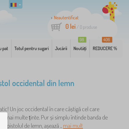
Neautentificat
0 lei
/
0
produse
98
406
u pat
Totul pentru sugari
Jucării
Noutăți
REDUCERE %
stol occidental din lemn
atic! Un joc occidental în care câștigă cel care
e mai multe ținte. Pur și simplu întinde banda de
te pistolul de lemn, așează ..
mai mult