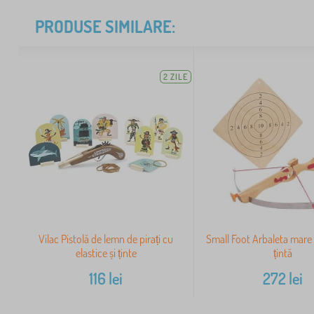
PRODUSE SIMILARE:
2 ZILE
Vilac Pistolă de lemn de pirați cu
Small Foot Arbaleta mare c
elastice și ținte
țintă
116
lei
272
lei