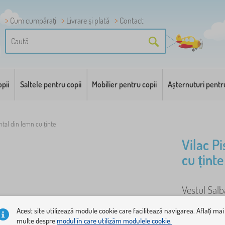
Cum cumpărați
Livrare și plată
Contact
pii
Saltele pentru copii
Mobilier pentru copii
Așternuturi pentr
ntal din lemn cu ținte
Vilac Pi
cu ținte
Vestul Salb
doboară cel
Acest site utilizează module cookie care facilitează navigarea. Aflați mai
cauciuc pes
multe despre
modul în care utilizăm modulele cookie.