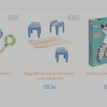
2 ZILE
2 ZILE
mn 1 buc
Bigjigs Rail Set șine din lemn pentru
Set de tir cu a
construcția podului
132
lei
1