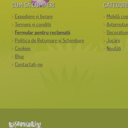
CUM SĂ CUMPERI
CATEGORI
Expediere și livrare
Mobilă cop
Termeni și condiții
Așternutur
Formular pentru reclamații
Decorațiun
Politica de Returnare și Schimbare
Jucării
Cookies
Noutăți
Blog
Contactați-ne