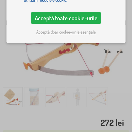
utilizăm modulele cookie.
Acceptă toate cookie-urile
Acceptă doar cookie-urile esențiale
272 lei