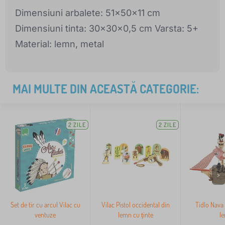
Dimensiuni arbalete: 51x50x11 cm
Dimensiuni tinta: 30x30x0,5 cm Varsta: 5+
Material: lemn, metal
MAI MULTE DIN ACEASTĂ CATEGORIE:
2 ZILE
2 ZILE
>
Set de tir cu arcul Vilac cu
Vilac Pistol occidental din
Tidlo Nava 
ventuze
lemn cu ținte
l