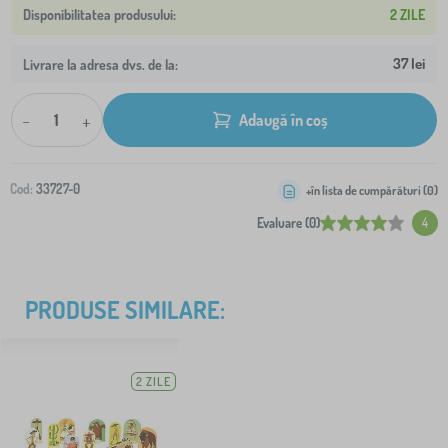
2 ZILE
37 lei
Livrare la adresa dvs. de la:
-
+
Adaugă în coș
Cod:
33727-0
+în lista de cumpărături (
0
)
Evaluare (0)
4
PRODUSE SIMILARE:
2 ZILE