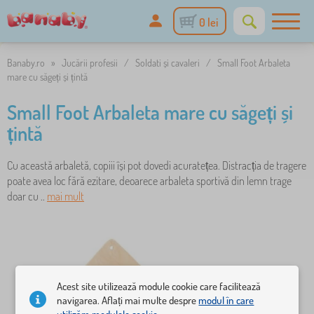
0 lei
Banaby.ro
»
Jucării profesii
/
Soldati și cavaleri
/
Small Foot Arbaleta
mare cu săgeți și țintă
Small Foot Arbaleta mare cu săgeți și
țintă
Cu această arbaletă, copiii își pot dovedi acuratețea. Distracția de tragere
poate avea loc fără ezitare, deoarece arbaleta sportivă din lemn trage
doar cu ..
mai mult
Acest site utilizează module cookie care facilitează
navigarea. Aflați mai multe despre
modul în care