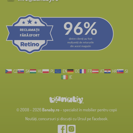
CZ
SK
HU
PL
EN
DE
FR
AT
HR
SI
IE
© 2008 - 2026
Banaby.ro
- specialist în mobilier pentru copii
Noutăți, concursuri și discuții cu Ursul pe Facebook.