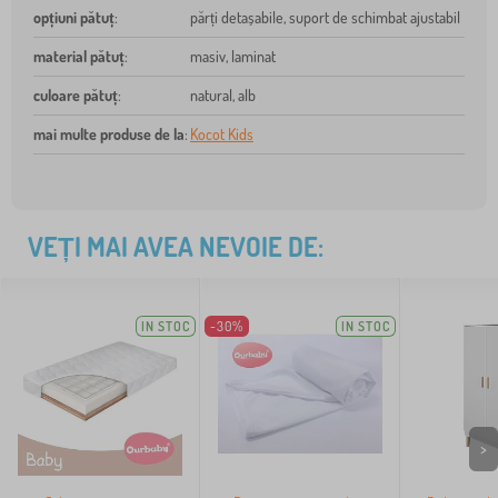
opțiuni pătuț
:
părți detașabile, suport de schimbat ajustabil
material pătuț
:
masiv, laminat
culoare pătuț
:
natural, alb
mai multe produse de la
:
Kocot Kids
VEȚI MAI AVEA NEVOIE DE:
IN STOC
-30%
IN STOC
>