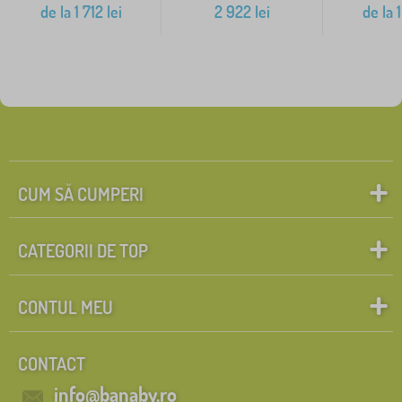
de la
1 712
lei
2 922
lei
de la
1
CUM SĂ CUMPERI
CATEGORII DE TOP
CONTUL MEU
CONTACT
info@banaby.ro