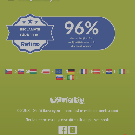
CZ
SK
HU
PL
EN
DE
FR
AT
HR
IT
SI
IE
© 2008 - 2026
Banaby.ro
- specialist în mobilier pentru copii
Noutăți, concursuri și discuții cu Ursul pe Facebook.