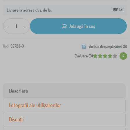
189 lei
Livrare la adresa dvs. de la:
-
+
Adaugă în coș
Cod:
32723-0
+în lista de cumpărături (
0
)
Evaluare (0)
4
Descriere
Fotografii ale utilizatorilor
Discuții