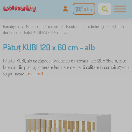
0 lei
Banaby.ro
»
Mobilier pentru copii
/
Pătuțuri pentru bebeluși
/
Pătuțuri
din lemn
/
Pătuț KUBI 120 x 60 cm - alb
Pătuț KUBI 120 x 60 cm - alb
Pătuțul KUBI, alb ca zăpada, practic cu dimensiuni de 120 x 60 cm, este
fabricat din plăci aglomerate laminate de înaltă calitate în combinație cu
stejar masiv. ..
mai mult