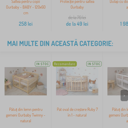
Saltea pentru copii
Protecție pentru saltea
Dulap cu do
Ourbaby - BABY - 120x60
Ourbaby
a
cm
de la 70
lei
258
lei
de la
49
lei
1 9
MAI MULTE DIN ACEASTĂ CATEGORIE:
IN STOC
Recomandare
IN STOC
>
Pătuț din lemn pentru
Pat oval de creștere Ruby 7
Pătuț din 
gemeni Ourbaby Twinny -
în 1 - natural
gemeni Ourb
natural
a