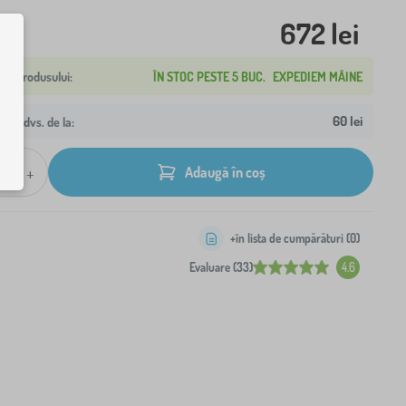
672 lei
ÎN STOC PESTE 5 BUC.
EXPEDIEM MÂINE
60 lei
resa dvs. de la:
+
Adaugă în coș
+în lista de cumpărături (
0
)
Evaluare (33)
4.6