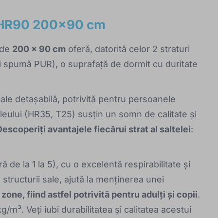
y HR90 200x90 cm
 de
200 x 90 cm
oferă, datorită celor 2 straturi
 și spumă PUR), o suprafață de dormit cu duritate
ale detașabilă, potrivită pentru persoanele
cleului (HR35, T25) susțin un somn de calitate și
Descoperiți avantajele fiecărui strat al saltelei
:
de la 1 la 5), cu o excelentă respirabilitate și
ă structurii sale, ajută la menținerea unei
one, fiind astfel potrivită pentru adulți și copii
.
³. Veți iubi durabilitatea și calitatea acestui