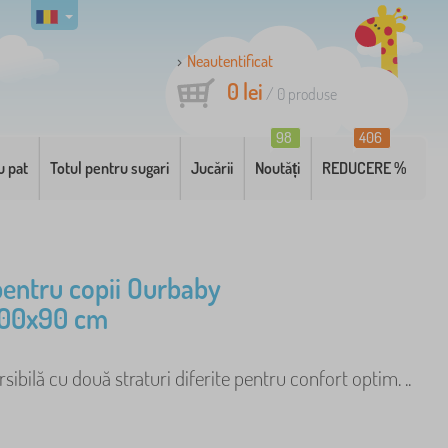
Neautentificat
0 lei
/
0
produse
98
406
u pat
Totul pentru sugari
Jucării
Noutăți
REDUCERE %
pentru copii Ourbaby
00x90 cm
rsibilă cu două straturi diferite pentru confort optim. ..