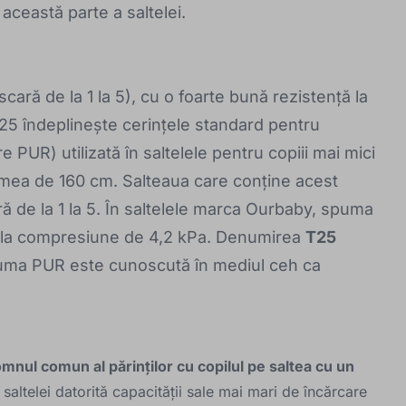
 această parte a saltelei.
ară de la 1 la 5), cu o foarte bună rezistență la
5 îndeplinește cerințele standard pentru
PUR) utilizată în saltelele pentru copiii mai mici
gimea de 160 cm. Salteaua care conține acest
ă de la 1 la 5. În saltelele marca Ourbaby, spuma
ă la compresiune de 4,2 kPa. Denumirea
T25
puma PUR este cunoscută în mediul ceh ca
mnul comun al părinților cu copilul pe saltea cu un
saltelei datorită capacității sale mai mari de încărcare