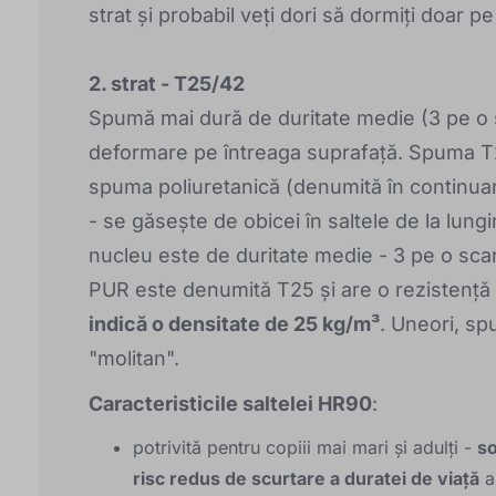
strat și probabil veți dori să dormiți doar pe
2. strat - T25/42
Spumă mai dură de duritate medie (3 pe o sc
deformare pe întreaga suprafață. Spuma T2
spuma poliuretanică (denumită în continuare 
- se găsește de obicei în saltele de la lun
nucleu este de duritate medie - 3 pe o scar
PUR este denumită T25 și are o rezistenț
indică o densitate de 25 kg/m³
. Uneori, s
"molitan".
Caracteristicile saltelei HR90
:
potrivită pentru copiii mai mari și adulți -
so
risc redus de scurtare a duratei de viață
a 