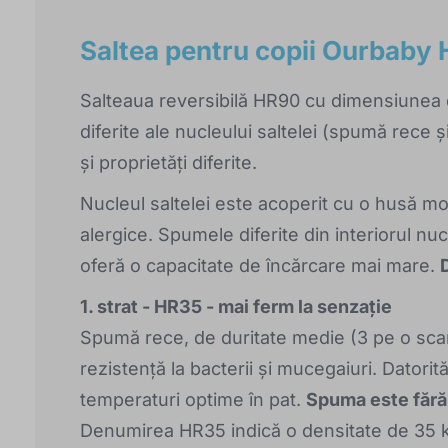
Saltea pentru copii Ourbab
Salteaua reversibilă HR90 cu dimensiunea
diferite ale nucleului saltelei (spumă rece
și proprietăți diferite.
Nucleul saltelei este acoperit cu o husă mo
alergice. Spumele diferite din interiorul nu
oferă o capacitate de încărcare mai mare.
1. strat - HR35 - mai ferm la senzație
Spumă rece, de duritate medie (3 pe o scară 
rezistență la bacterii și mucegaiuri. Datorit
temperaturi optime în pat.
Spuma este fără z
Denumirea HR35 indică o densitate de 35 kg/m