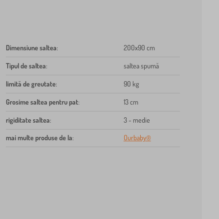
Dimensiune saltea
:
200x90 cm
Tipul de saltea
:
saltea spumă
limită de greutate
:
90 kg
Grosime saltea pentru pat
:
13 cm
rigiditate saltea
:
3 - medie
mai multe produse de la
:
Ourbaby®