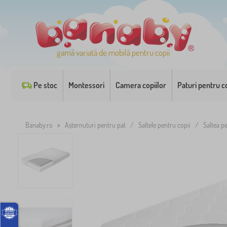
gamă variată de mobilă pentru copii
Pe stoc
Montessori
Camera copiilor
Paturi pentru co
Banaby.ro
»
Așternuturi pentru pat
/
Saltele pentru copii
/
Saltea p